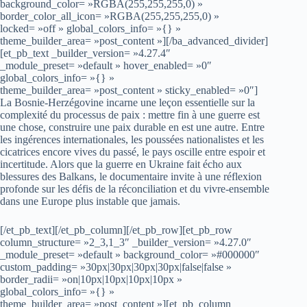
background_color= »RGBA(255,255,255,0) »
border_color_all_icon= »RGBA(255,255,255,0) »
locked= »off » global_colors_info= »{} »
theme_builder_area= »post_content »][/ba_advanced_divider]
[et_pb_text _builder_version= »4.27.4″
_module_preset= »default » hover_enabled= »0″
global_colors_info= »{} »
theme_builder_area= »post_content » sticky_enabled= »0″]
La Bosnie-Herzégovine incarne une leçon essentielle sur la
complexité du processus de paix : mettre fin à une guerre est
une chose, construire une paix durable en est une autre. Entre
les ingérences internationales, les poussées nationalistes et les
cicatrices encore vives du passé, le pays oscille entre espoir et
incertitude. Alors que la guerre en Ukraine fait écho aux
blessures des Balkans, le documentaire invite à une réflexion
profonde sur les défis de la réconciliation et du vivre-ensemble
dans une Europe plus instable que jamais.
[/et_pb_text][/et_pb_column][/et_pb_row][et_pb_row
column_structure= »2_3,1_3″ _builder_version= »4.27.0″
_module_preset= »default » background_color= »#000000″
custom_padding= »30px|30px|30px|30px|false|false »
border_radii= »on|10px|10px|10px|10px »
global_colors_info= »{} »
theme_builder_area= »post_content »][et_pb_column