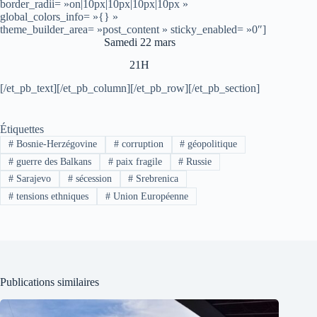
border_radii= »on|10px|10px|10px|10px »
global_colors_info= »{} »
theme_builder_area= »post_content » sticky_enabled= »0″]
Samedi 22 mars
21H
[/et_pb_text][/et_pb_column][/et_pb_row][/et_pb_section]
Étiquettes
#
Bosnie-Herzégovine
#
corruption
#
géopolitique
#
guerre des Balkans
#
paix fragile
#
Russie
#
Sarajevo
#
sécession
#
Srebrenica
#
tensions ethniques
#
Union Européenne
Publications similaires