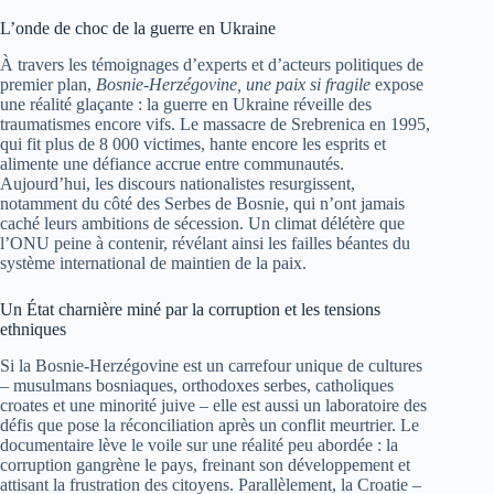
L’onde de choc de la guerre en Ukraine
À travers les témoignages d’experts et d’acteurs politiques de
premier plan,
Bosnie-Herzégovine, une paix si fragile
expose
une réalité glaçante : la guerre en Ukraine réveille des
traumatismes encore vifs. Le massacre de Srebrenica en 1995,
qui fit plus de 8 000 victimes, hante encore les esprits et
alimente une défiance accrue entre communautés.
Aujourd’hui, les discours nationalistes resurgissent,
notamment du côté des Serbes de Bosnie, qui n’ont jamais
caché leurs ambitions de sécession. Un climat délétère que
l’ONU peine à contenir, révélant ainsi les failles béantes du
système international de maintien de la paix.
Un État charnière miné par la corruption et les tensions
ethniques
Si la Bosnie-Herzégovine est un carrefour unique de cultures
– musulmans bosniaques, orthodoxes serbes, catholiques
croates et une minorité juive – elle est aussi un laboratoire des
défis que pose la réconciliation après un conflit meurtrier. Le
documentaire lève le voile sur une réalité peu abordée : la
corruption gangrène le pays, freinant son développement et
attisant la frustration des citoyens. Parallèlement, la Croatie –