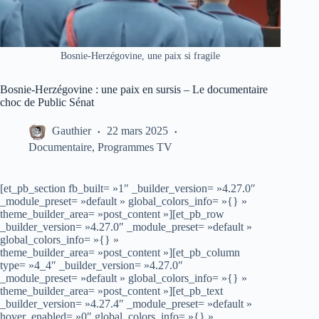
Bosnie-Herzégovine, une paix si fragile
Bosnie-Herzégovine : une paix en sursis – Le documentaire
choc de Public Sénat
Gauthier
22 mars 2025
Documentaire
,
Programmes TV
[et_pb_section fb_built= »1″ _builder_version= »4.27.0″
_module_preset= »default » global_colors_info= »{} »
theme_builder_area= »post_content »][et_pb_row
_builder_version= »4.27.0″ _module_preset= »default »
global_colors_info= »{} »
theme_builder_area= »post_content »][et_pb_column
type= »4_4″ _builder_version= »4.27.0″
_module_preset= »default » global_colors_info= »{} »
theme_builder_area= »post_content »][et_pb_text
_builder_version= »4.27.4″ _module_preset= »default »
hover_enabled= »0″ global_colors_info= »{} »