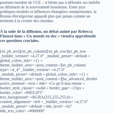
pourtant membre de l’UE – n’hésite pas à défendre ses intérêts
au détriment de la souveraineté bosnienne. Entre jeux
politiques troubles et influences étrangères omniprésentes, la
Bosnie-Herzégovine apparaît plus que jamais comme un
territoire à la croisée des chemins.
À la suite de la diffusion, un débat animé par Rebecca
Fitoussi dans « Un monde en doc » viendra approfondir
ces questions cruciales.
[/et_pb_text][/et_pb_column][/et_pb_row][et_pb_row
_builder_version= »4.27.0″ _module_preset= »default »
global_colors_info= »{} »
theme_builder_area= »post_content »][et_pb_column
type= »4_4″ _builder_version= »4.27.0″
_module_preset= »default » global_colors_info= »{} »
theme_builder_area= »post_content »][ba_advanced_divider
active_element= »text » title= »Ce qu’il faut retenir »
border_style_classic= »solid » border_gap= »15px »
border_color= »#6EE2F5″
text_background= »RGBA(255,255,255,0) »
content_alignment= »left » _builder_version= »4.27.0″
_module_preset= »default » title_level= »h2″
title_text_color= »#000000″