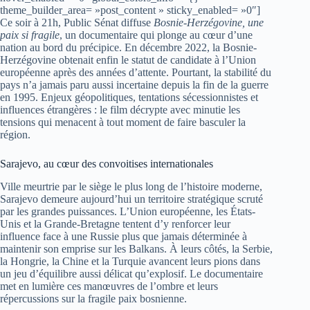
theme_builder_area= »post_content » sticky_enabled= »0″]
Ce soir à 21h, Public Sénat diffuse
Bosnie-Herzégovine, une
paix si fragile
, un documentaire qui plonge au cœur d’une
nation au bord du précipice. En décembre 2022, la Bosnie-
Herzégovine obtenait enfin le statut de candidate à l’Union
européenne après des années d’attente. Pourtant, la stabilité du
pays n’a jamais paru aussi incertaine depuis la fin de la guerre
en 1995. Enjeux géopolitiques, tentations sécessionnistes et
influences étrangères : le film décrypte avec minutie les
tensions qui menacent à tout moment de faire basculer la
région.
Sarajevo, au cœur des convoitises internationales
Ville meurtrie par le siège le plus long de l’histoire moderne,
Sarajevo demeure aujourd’hui un territoire stratégique scruté
par les grandes puissances. L’Union européenne, les États-
Unis et la Grande-Bretagne tentent d’y renforcer leur
influence face à une Russie plus que jamais déterminée à
maintenir son emprise sur les Balkans. À leurs côtés, la Serbie,
la Hongrie, la Chine et la Turquie avancent leurs pions dans
un jeu d’équilibre aussi délicat qu’explosif. Le documentaire
met en lumière ces manœuvres de l’ombre et leurs
répercussions sur la fragile paix bosnienne.