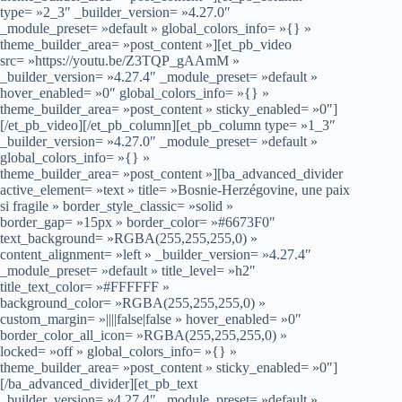
type= »2_3″ _builder_version= »4.27.0″
_module_preset= »default » global_colors_info= »{} »
theme_builder_area= »post_content »][et_pb_video
src= »https://youtu.be/Z3TQP_gAAmM »
_builder_version= »4.27.4″ _module_preset= »default »
hover_enabled= »0″ global_colors_info= »{} »
theme_builder_area= »post_content » sticky_enabled= »0″]
[/et_pb_video][/et_pb_column][et_pb_column type= »1_3″
_builder_version= »4.27.0″ _module_preset= »default »
global_colors_info= »{} »
theme_builder_area= »post_content »][ba_advanced_divider
active_element= »text » title= »Bosnie-Herzégovine, une paix
si fragile » border_style_classic= »solid »
border_gap= »15px » border_color= »#6673F0″
text_background= »RGBA(255,255,255,0) »
content_alignment= »left » _builder_version= »4.27.4″
_module_preset= »default » title_level= »h2″
title_text_color= »#FFFFFF »
background_color= »RGBA(255,255,255,0) »
custom_margin= »||||false|false » hover_enabled= »0″
border_color_all_icon= »RGBA(255,255,255,0) »
locked= »off » global_colors_info= »{} »
theme_builder_area= »post_content » sticky_enabled= »0″]
[/ba_advanced_divider][et_pb_text
_builder_version= »4.27.4″ _module_preset= »default »