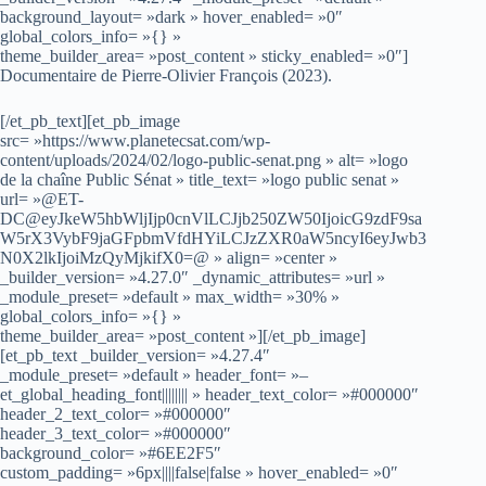
background_layout= »dark » hover_enabled= »0″
global_colors_info= »{} »
theme_builder_area= »post_content » sticky_enabled= »0″]
Documentaire de Pierre-Olivier François (2023).
[/et_pb_text][et_pb_image
src= »https://www.planetecsat.com/wp-
content/uploads/2024/02/logo-public-senat.png » alt= »logo
de la chaîne Public Sénat » title_text= »logo public senat »
url= »@ET-
DC@eyJkeW5hbWljIjp0cnVlLCJjb250ZW50IjoicG9zdF9sa
W5rX3VybF9jaGFpbmVfdHYiLCJzZXR0aW5ncyI6eyJwb3
N0X2lkIjoiMzQyMjkifX0=@ » align= »center »
_builder_version= »4.27.0″ _dynamic_attributes= »url »
_module_preset= »default » max_width= »30% »
global_colors_info= »{} »
theme_builder_area= »post_content »][/et_pb_image]
[et_pb_text _builder_version= »4.27.4″
_module_preset= »default » header_font= »–
et_global_heading_font|||||||| » header_text_color= »#000000″
header_2_text_color= »#000000″
header_3_text_color= »#000000″
background_color= »#6EE2F5″
custom_padding= »6px||||false|false » hover_enabled= »0″