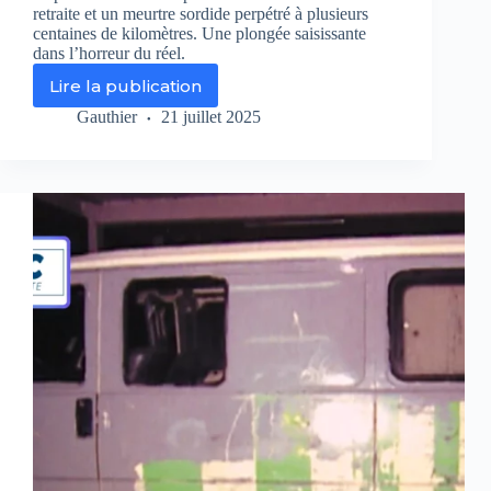
retraite et un meurtre sordide perpétré à plusieurs
centaines de kilomètres. Une plongée saisissante
dans l’horreur du réel.
Lire la publication
CRIMES
sur
Gauthier
21 juillet 2025
Chérie
25
:
deux
affaires
glaçantes
à
Chambéry
ce
soir
dès
21h05