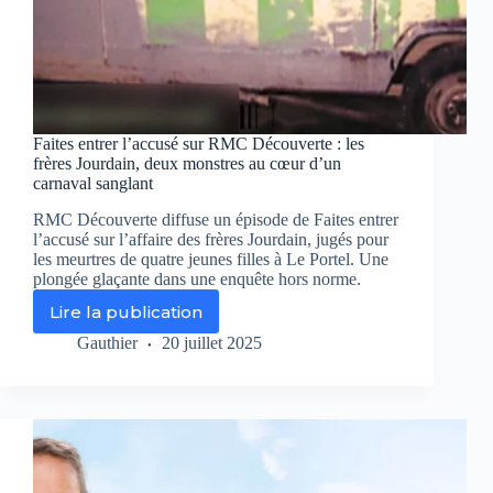
Faites entrer l’accusé sur RMC Découverte : les
frères Jourdain, deux monstres au cœur d’un
carnaval sanglant
RMC Découverte diffuse un épisode de Faites entrer
l’accusé sur l’affaire des frères Jourdain, jugés pour
les meurtres de quatre jeunes filles à Le Portel. Une
plongée glaçante dans une enquête hors norme.
Lire la publication
Faites
entrer
Gauthier
20 juillet 2025
l’accusé
sur
RMC
Découverte
:
les
frères