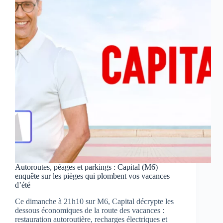
Jourdain,
deux
monstres
au
cœur
d’un
carnaval
sanglant
Autoroutes, péages et parkings : Capital (M6)
enquête sur les pièges qui plombent vos vacances
d’été
Ce dimanche à 21h10 sur M6, Capital décrypte les
dessous économiques de la route des vacances :
restauration autoroutière, recharges électriques et