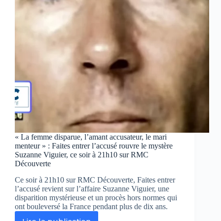
sous
tension
ce
soir
à
21h10
sur
Chérie
25
« La femme disparue, l’amant accusateur, le mari
menteur » : Faites entrer l’accusé rouvre le mystère
Suzanne Viguier, ce soir à 21h10 sur RMC
Découverte
Ce soir à 21h10 sur RMC Découverte, Faites entrer
l’accusé revient sur l’affaire Suzanne Viguier, une
disparition mystérieuse et un procès hors normes qui
ont bouleversé la France pendant plus de dix ans.