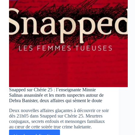
sur
les
voyous
de
l’été
à
ne
pas
rater
Snapped sur Chérie 25 : l’enseignante Minnie
Salinas assassinée et les morts suspectes autour de
Debra Banister, deux affaires qui sèment le doute
Deux nouvelles affaires glaçantes à découvrir ce soir
dès 21h05 dans Snapped sur Chérie 25. Meurtres
conjugaux, secrets enfouis et mensonges familiaux
au cœur de cette soirée true crime haletante.