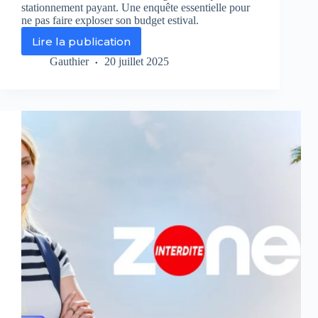
stationnement payant. Une enquête essentielle pour
ne pas faire exploser son budget estival.
Lire la publication
Autoroutes,
péages
Gauthier
20 juillet 2025
et
parkings
:
Capital
(M6)
enquête
sur
les
pièges
qui
plombent
vos
vacances
d’été