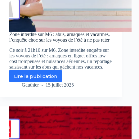
Zone interdite sur M6 : abus, arnaques et vacarmes,
l’enquête choc sur les voyous de l’été à ne pas rater
Ce soir à 21h10 sur M6, Zone interdite enquête sur
les voyous de l’été : arnaques en ligne, offres low
cost trompeuses et nuisances aériennes, un reportage
saisissant sur les abus qui gâchent nos vacances.
Lire la publication
Zone
interdite
Gauthier
15 juillet 2025
sur
M6
:
abus,
arnaques
et
vacarmes,
l’enquête
choc