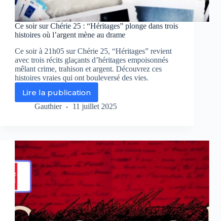
RMC
Découverte
Ce soir sur Chérie 25 : “Héritages” plonge dans trois
histoires où l’argent mène au drame
Ce soir à 21h05 sur Chérie 25, “Héritages” revient
avec trois récits glaçants d’héritages empoisonnés
mêlant crime, trahison et argent. Découvrez ces
histoires vraies qui ont bouleversé des vies.
Lire la publication
Ce
soir
Gauthier
11 juillet 2025
sur
Chérie
25
:
“Héritages”
plonge
dans
trois
histoires
où
l’argent
mène