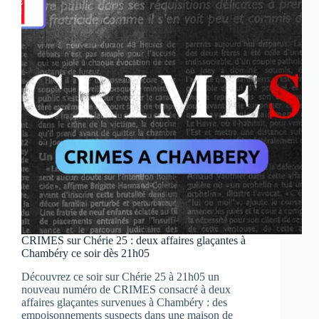
dès
21h05
sur
Chérie
25
CRIMES sur Chérie 25 : deux affaires glaçantes à
Chambéry ce soir dès 21h05
Découvrez ce soir sur Chérie 25 à 21h05 un
nouveau numéro de CRIMES consacré à deux
affaires glaçantes survenues à Chambéry : des
empoisonnements suspects dans une maison de