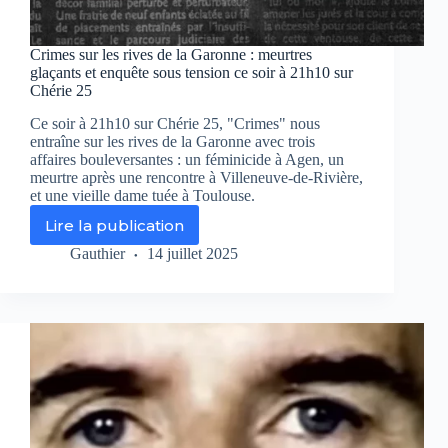
Crimes sur les rives de la Garonne : meurtres
glaçants et enquête sous tension ce soir à 21h10 sur
Chérie 25
Ce soir à 21h10 sur Chérie 25, "Crimes" nous
entraîne sur les rives de la Garonne avec trois
affaires bouleversantes : un féminicide à Agen, un
meurtre après une rencontre à Villeneuve-de-Rivière,
et une vieille dame tuée à Toulouse.
Lire la publication
Crimes
sur
Gauthier
14 juillet 2025
les
rives
de
la
Garonne
:
meurtres
glaçants
et
enquête