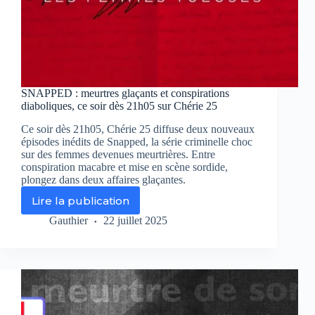
SNAPPED : meurtres glaçants et conspirations
diaboliques, ce soir dès 21h05 sur Chérie 25
Ce soir dès 21h05, Chérie 25 diffuse deux nouveaux
épisodes inédits de Snapped, la série criminelle choc
sur des femmes devenues meurtrières. Entre
conspiration macabre et mise en scène sordide,
plongez dans deux affaires glaçantes.
Lire la publication
SNAPPED
:
Gauthier
22 juillet 2025
meurtres
glaçants
et
conspirations
diaboliques,
ce
soir