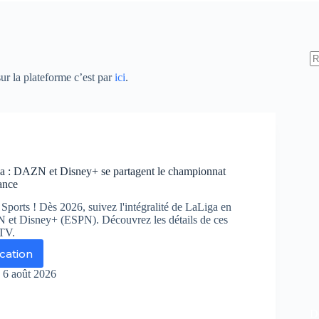
ur la plateforme c’est par
ici
.
a : DAZN et Disney+ se partagent le championnat
ance
 Sports ! Dès 2026, suivez l'intégralité de LaLiga en
 et Disney+ (ESPN). Découvrez les détails de ces
 TV.
ication
its
6 août 2026
iga
ZN
De