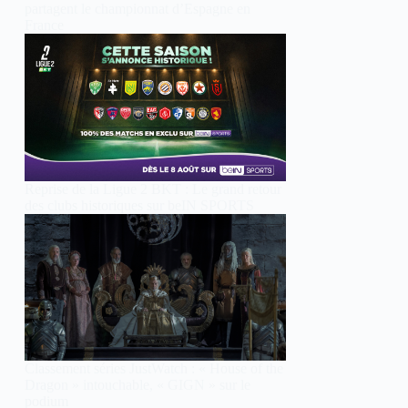
partagent le championnat d’Espagne en
France
Reprise de la Ligue 2 BKT : Le grand retour
des clubs historiques sur beIN SPORTS
Classement séries JustWatch : « House of the
Dragon » intouchable, « GIGN » sur le
podium