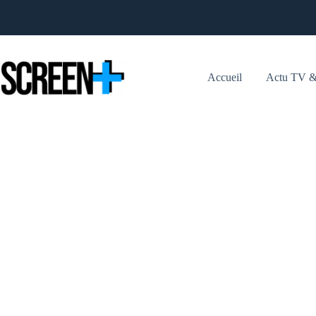
Passer
au
contenu
Accueil
Actu TV &