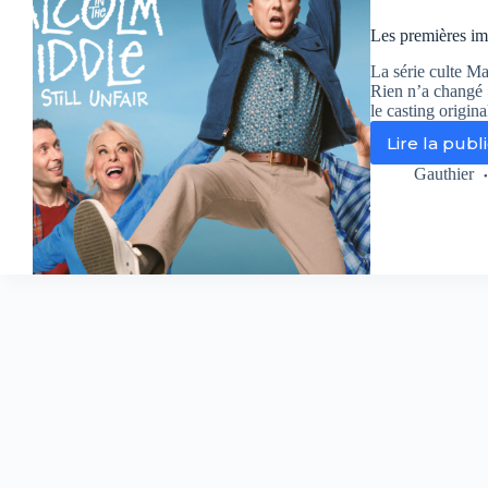
ép
Les premières im
du
rev
La série culte Ma
dé
Rien n’a changé 
su
le casting origina
Di
Lire la publ
ce
Le
me
pr
Gauthier
15
im
avr
du
re
de
Ma