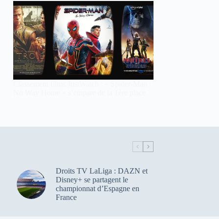
Classement films JustWatch : « Spider-Man :
No Way Home » s’empare de la 1ère place
Droits TV LaLiga : DAZN et
Disney+ se partagent le
championnat d’Espagne en
France