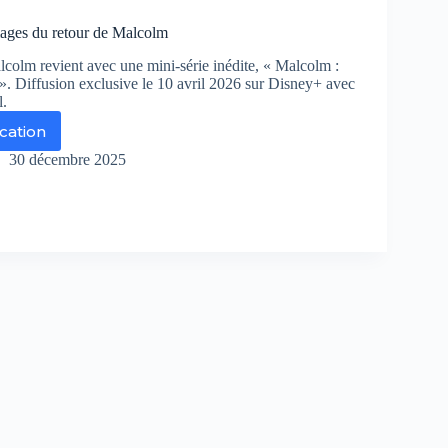
isodes
ages du retour de Malcolm
ival
lcolm revient avec une mini-série inédite, « Malcolm :
barquent
». Diffusion exclusive le 10 avril 2026 sur Disney+ avec
r
l.
sney+
ication
s
rcredi
emières
30 décembre 2025
ages
il
tour
lcolm