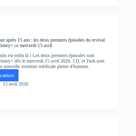
sney+
rtagent
ampionnat
Espagne
our après 15 ans : les deux premiers épisodes du revival
isney+ ce mercredi 15 avril
ance
ubs est enfin là ! Les deux premiers épisodes sont
isney+ dès le mercredi 15 avril 2026. J.D. et Turk sont
ne nouvelle aventure médicale pleine d'humour.
ication
rubs
15 avril 2026
tour
rès
s
ux
emiers