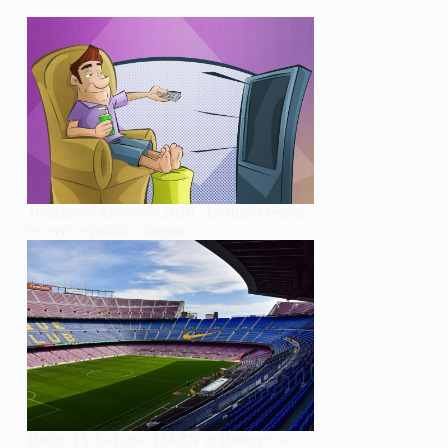
Tendances télévision 2026 : Le direct résiste,
le service public s’impose
Droits TV LaLiga : DAZN et Disney+ se