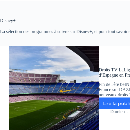
Disney+
La sélection des programmes à suivre sur Disney+, et pour tout savoir s
Droits TV LaLig
d’Espagne en Fr
Fin de l'ère beIN
France sur DAZN
nouveaux droits
Lire la publ
Dro
TV
Damien
LaL
:
DA