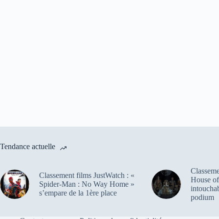
Tendance actuelle
Classemen
Classement films JustWatch : «
House of
Spider-Man : No Way Home »
intoucha
s’empare de la 1ère place
podium