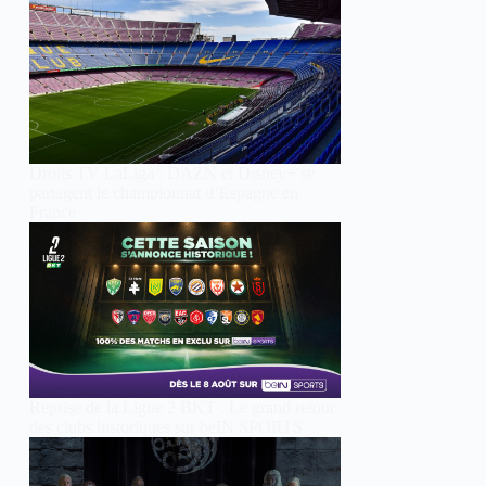
Droits TV LaLiga : DAZN et Disney+ se
partagent le championnat d’Espagne en
France
Reprise de la Ligue 2 BKT : Le grand retour
des clubs historiques sur beIN SPORTS