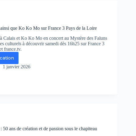
i
ie
ance
ainsi que Ko Ko Mo sur France 3 Pays de la Loire
à Calais et Ko Ko Mo en concert au Mystère des Faluns
s culturels à découvrir samedi dès 16h25 sur France 3
t france.tv.
ication
ran
1 janvier 2026
agon
si
e
r
ance
ys
: 50 ans de création et de passion sous le chapiteau