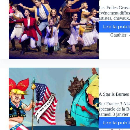
Loi
Les Folies Gruss 
événement diffus
artistes, chevaux
Lire la publ
Le
Fol
Gauthier
Gr
:
50
an
de
cré
et
de
pa
so
A Star Is Burnes
le
ch
Sur France 3 Als
par
spectacle de la 
samedi 3 janvier
Lire la publ
A