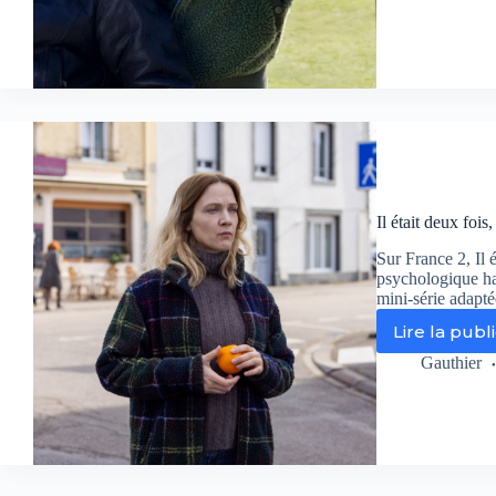
:
Lib
Éga
Fra
ce
soi
su
Fr
3
Il était deux fois
Sur France 2, Il 
psychologique hal
mini-série adapté
Lire la publ
Il
éta
Gauthier
de
fois
no
avi
su
la