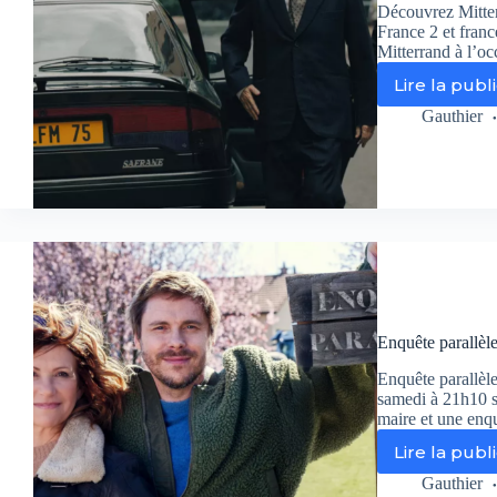
Découvrez Mitterr
France 2 et france
Mitterrand à l’oc
Lire la publ
Mit
con
Gauthier
:
pl
da
les
cou
du
der
pr
de
la
Enquête parallèle 
Ve
Ré
Enquête parallèle 
samedi à 21h10 s
maire et une enqu
Lire la publ
En
par
Gauthier