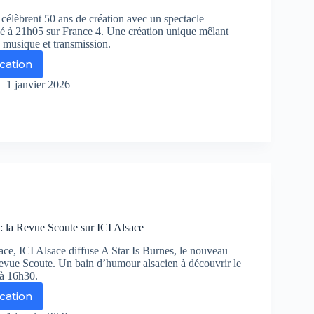
re
célèbrent 50 ans de création avec un spectacle
é à 21h05 sur France 4. Une création unique mêlant
, musique et transmission.
ication
s
ies
1 janvier 2026
uss
s
ation
ssion
us
 : la Revue Scoute sur ICI Alsace
apiteau
ace, ICI Alsace diffuse A Star Is Burnes, le nouveau
isien
Revue Scoute. Un bain d’humour alsacien à découvrir le
 à 16h30.
ication