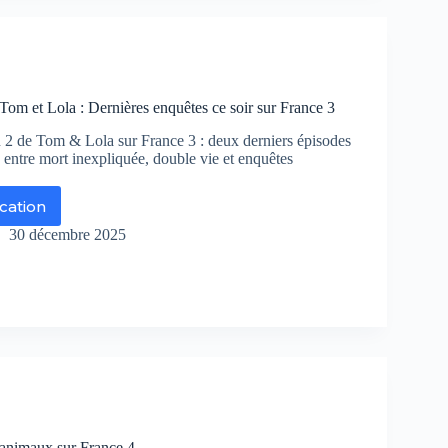
ance
Tom et Lola : Dernières enquêtes ce soir sur France 3
ongue)
te
on 2 de Tom & Lola sur France 3 : deux derniers épisodes
s
 entre mort inexpliquée, double vie et enquêtes
ités
ication
ap
30 décembre 2025
ur
m
a
rnières
quêtes
r
r
animaux sur France 4