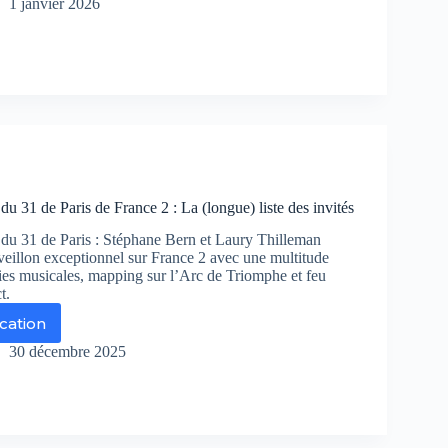
r
1 janvier 2026
rnes
vue
oute
r
sace
du 31 de Paris de France 2 : La (longue) liste des invités
 du 31 de Paris : Stéphane Bern et Laury Thilleman
veillon exceptionnel sur France 2 avec une multitude
dies musicales, mapping sur l’Arc de Triomphe et feu
t.
ication
ande
30 décembre 2025
rée
is