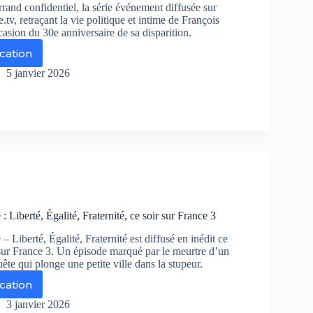
and confidentiel, la série événement diffusée sur
.tv, retraçant la vie politique et intime de François
casion du 30e anniversaire de sa disparition.
ication
terrand
fidentiel
5 janvier 2026
ongez
ns
De
lisses
nier
ésident
: Liberté, Égalité, Fraternité, ce soir sur France 3
publique
– Liberté, Égalité, Fraternité est diffusé en inédit ce
ur France 3. Un épisode marqué par le meurtre d’un
ête qui plonge une petite ville dans la stupeur.
ication
quête
allèle
3 janvier 2026