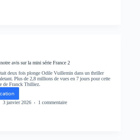
erté,
lité,
ternité,
r
r
ance
, notre avis sur la mini série France 2
était deux fois plonge Odile Vuillemin dans un thriller
etant. Plus de 2,8 millions de vues en 7 jours pour cette
e de Franck Thilliez.
ication
it
3 janvier 2026
1 commentaire
ux
,
tre
s
r