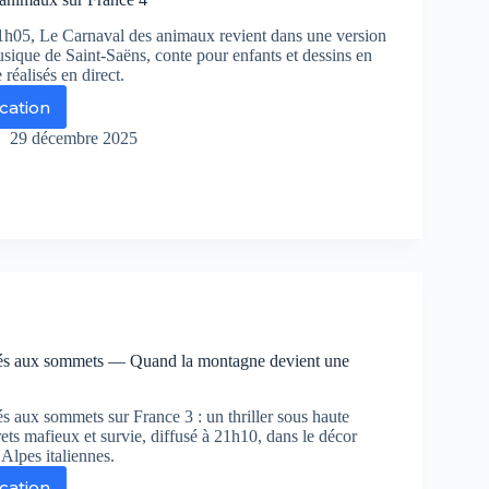
ance
1h05, Le Carnaval des animaux revient dans une version
sique de Saint-Saëns, conte pour enfants et dessins en
réalisés en direct.
ication
rnaval
29 décembre 2025
s
imaux
r
ance
gés aux sommets — Quand la montagne devient une
s aux sommets sur France 3 : un thriller sous haute
rets mafieux et survie, diffusé à 21h10, dans le décor
 Alpes italiennes.
ication