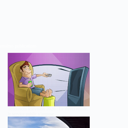
rnières publications
Tendances télévision 2026 : Le direct résiste,
le service public s’impose