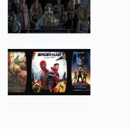
Classement séries JustWatch : « House of the
Dragon » intouchable, « GIGN » sur le
podium
Classement films JustWatch : « Spider-Man :
No Way Home » s’empare de la 1ère place