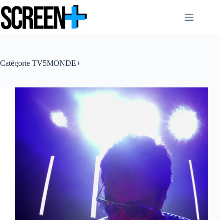
Passer
au
contenu
Catégorie
TV5MONDE+