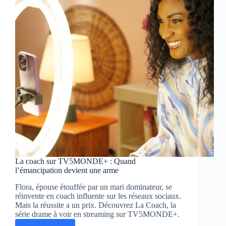
les
frontières
de
la
musique
électronique
La coach sur TV5MONDE+ : Quand
l’émancipation devient une arme
Flora, épouse étouffée par un mari dominateur, se
réinvente en coach influente sur les réseaux sociaux.
Mais la réussite a un prix. Découvrez La Coach, la
série drame à voir en streaming sur TV5MONDE+.