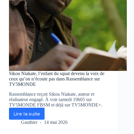
nazie
sur
TV5MONDE
Sikou Niakate, l’enfant du squat devenu la voix de
ceux qu’on n’écoute pas dans Rassemblance sur
TV5MONDE
Rassemblance reçoit Sikou Niakate, auteur et
réalisateur engagé. À voir samedi 19h05 sur
TV5MONDE FBSM et déjà sur TV5MONDE+.
Lire la suite
Sikou
Niakate,
Gauthier
14 mai 2026
l’enfant
du