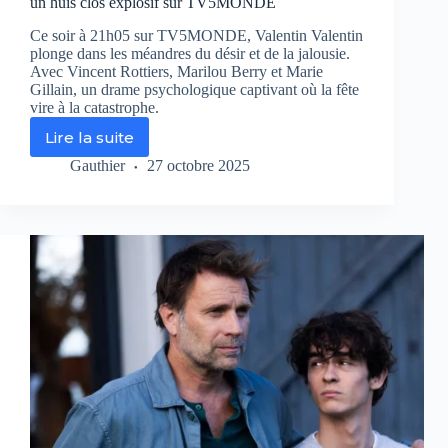
un huis clos explosif sur TV5MONDE
Ce soir à 21h05 sur TV5MONDE, Valentin Valentin
plonge dans les méandres du désir et de la jalousie.
Avec Vincent Rottiers, Marilou Berry et Marie
Gillain, un drame psychologique captivant où la fête
vire à la catastrophe.
Lire la suite
Valentin
Valentin
Gauthier
27 octobre 2025
:
quand
les
passions
dérapent
dans
un
huis
clos
explosif
sur
TV5MONDE