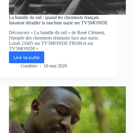
La bataille du rail : quand les cheminots français
faisaient dérailler la machine nazie sur TV5MONDE
Découvrez « La bataille du rail » de René Clément,
l'épopée des cheminots résistants face aux nazis.
Lundi 21h05 sur TV5MONDE FBSM et sur
TV5MONDE+.
Lire la suite
La
bataille
Gauthier
16 mai 2026
du
rail
:
quand
les
cheminots
français
faisaient
dérailler
la
machine