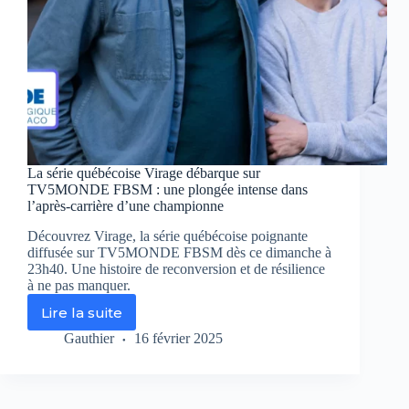
La série québécoise Virage débarque sur
TV5MONDE FBSM : une plongée intense dans
l’après-carrière d’une championne
Découvrez Virage, la série québécoise poignante
diffusée sur TV5MONDE FBSM dès ce dimanche à
23h40. Une histoire de reconversion et de résilience
à ne pas manquer.
Lire la suite
La
série
Gauthier
16 février 2025
québécoise
Virage
débarque
sur