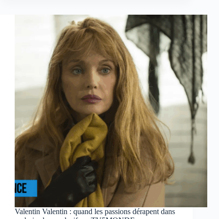
squat
devenu
la
voix
de
ceux
qu’on
n’écoute
pas
dans
Rassemblance
sur
TV5MONDE
Valentin Valentin : quand les passions dérapent dans