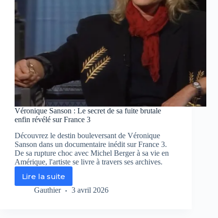
!
Les
chefs
de
l’extrême
dans
Grands
Reportages
sur
TF1
Véronique Sanson : Le secret de sa fuite brutale
enfin révélé sur France 3
Découvrez le destin bouleversant de Véronique
Sanson dans un documentaire inédit sur France 3.
De sa rupture choc avec Michel Berger à sa vie en
Amérique, l'artiste se livre à travers ses archives.
Lire la suite
Véronique
Sanson
Gauthier
3 avril 2026
:
Le
secret