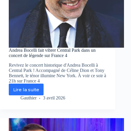
vous
rendre
accro
!
Andrea Bocelli fait vibrer Central Park dans un
concert de légende sur France 4
Revivez le concert historique d'Andrea Bocelli à
Central Park ! Accompagné de Céline Dion et Tony
Bennett, le ténor illumine New York. À voir ce soir à
21h sur France 4
Lire la suite
Andrea
Bocelli
Gauthier
3 avril 2026
fait
vibrer
Central
Park
dans
un