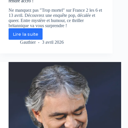
rendre accro !
Ne manquez pas "Trop mortel" sur France 2 les 6 et
13 avril. Découvrez une enquête pop, décalée et
queer. Entre mystère et humour, ce thriller
britannique va vous surprendre !
Lire la suite
Un
doigt
Gauthier
3 avril 2026
coupé,
un
crush
suspect
et
beaucoup
de
style
:
Pourquoi
« Trop
mortel »,
série
queer,
va