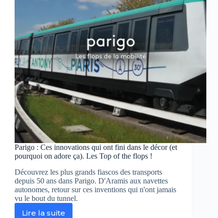
qui
se
cache
derrière
vos
cheveux
!
dans
Grands
Reportages
sur
TF1
Parigo : Ces innovations qui ont fini dans le décor (et
pourquoi on adore ça). Les Top of the flops !
Découvrez les plus grands fiascos des transports
depuis 50 ans dans Parigo. D'Aramis aux navettes
autonomes, retour sur ces inventions qui n'ont jamais
vu le bout du tunnel.
Lire la suite
Parigo