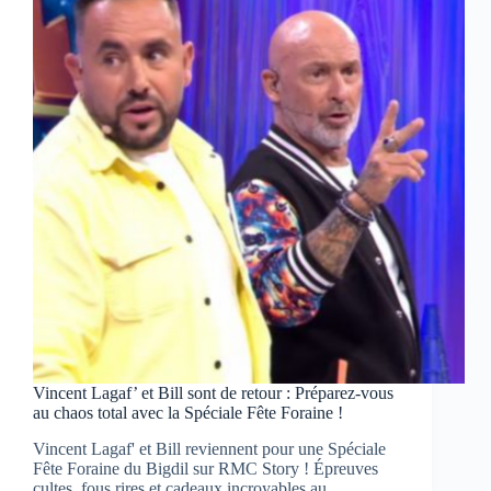
concert
de
légende
sur
France
4
Vincent Lagaf’ et Bill sont de retour : Préparez-vous
au chaos total avec la Spéciale Fête Foraine !
Vincent Lagaf' et Bill reviennent pour une Spéciale
Fête Foraine du Bigdil sur RMC Story ! Épreuves
cultes, fous rires et cadeaux incroyables au