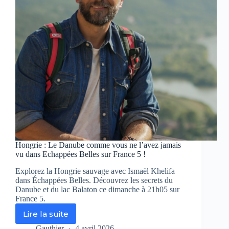
il
un
lourd
secret
sur
France
3
?
Hongrie : Le Danube comme vous ne l’avez jamais
vu dans Echappées Belles sur France 5 !
Explorez la Hongrie sauvage avec Ismaël Khelifa
dans Échappées Belles. Découvrez les secrets du
Danube et du lac Balaton ce dimanche à 21h05 sur
France 5.
Lire la suite
Hongrie
:
Gauthier
4 avril 2026