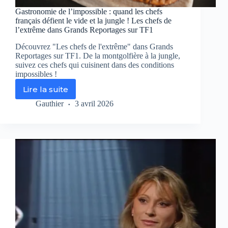
Gastronomie de l’impossible : quand les chefs
français défient le vide et la jungle ! Les chefs de
l’extrême dans Grands Reportages sur TF1
Découvrez "Les chefs de l'extrême" dans Grands
Reportages sur TF1. De la montgolfière à la jungle,
suivez ces chefs qui cuisinent dans des conditions
impossibles !
Lire la suite
Gastronomie
de
Gauthier
3 avril 2026
l’impossible
:
quand
les
chefs
français
défient
le
vide
et
la
jungle