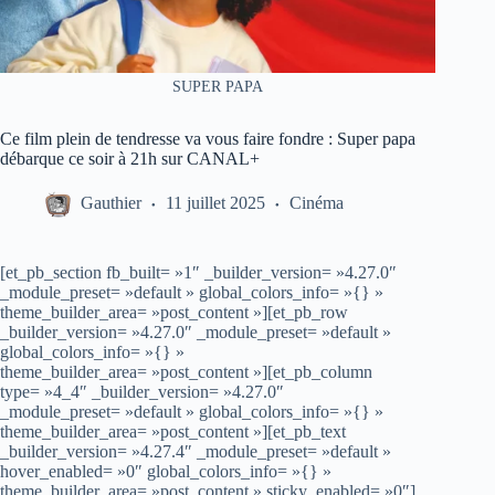
SUPER PAPA
Ce film plein de tendresse va vous faire fondre : Super papa
débarque ce soir à 21h sur CANAL+
Gauthier
11 juillet 2025
Cinéma
[et_pb_section fb_built= »1″ _builder_version= »4.27.0″
_module_preset= »default » global_colors_info= »{} »
theme_builder_area= »post_content »][et_pb_row
_builder_version= »4.27.0″ _module_preset= »default »
global_colors_info= »{} »
theme_builder_area= »post_content »][et_pb_column
type= »4_4″ _builder_version= »4.27.0″
_module_preset= »default » global_colors_info= »{} »
theme_builder_area= »post_content »][et_pb_text
_builder_version= »4.27.4″ _module_preset= »default »
hover_enabled= »0″ global_colors_info= »{} »
theme_builder_area= »post_content » sticky_enabled= »0″]