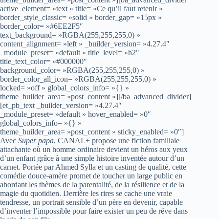
active_element= »text » title= »Ce qu’il faut retenir »
border_style_classic= »solid » border_gap= »15px »
border_color= »#6EE2F5″
text_background= »RGBA(255,255,255,0) »
content_alignment= »left » _builder_version= »4.27.4″
_module_preset= »default » title_level= »h2″
title_text_color= »#000000″
background_color= »RGBA(255,255,255,0) »
border_color_all_icon= »RGBA(255,255,255,0) »
locked= »off » global_colors_info= »{} »
theme_builder_area= »post_content »][/ba_advanced_divider]
[et_pb_text _builder_version= »4.27.4″
_module_preset= »default » hover_enabled= »0″
global_colors_info= »{} »
theme_builder_area= »post_content » sticky_enabled= »0″]
Avec
Super papa
, CANAL+ propose une fiction familiale
attachante où un homme ordinaire devient un héros aux yeux
d’un enfant grâce à une simple histoire inventée autour d’un
carnet. Portée par Ahmed Sylla et un casting de qualité, cette
comédie douce-amère promet de toucher un large public en
abordant les thèmes de la parentalité, de la résilience et de la
magie du quotidien. Derrière les rires se cache une vraie
tendresse, un portrait sensible d’un père en devenir, capable
d’inventer l’impossible pour faire exister un peu de rêve dans