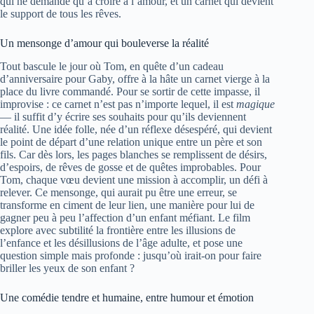
qui ne demande qu’à croire à l’amour, et un carnet qui devient
le support de tous les rêves.
Un mensonge d’amour qui bouleverse la réalité
Tout bascule le jour où Tom, en quête d’un cadeau
d’anniversaire pour Gaby, offre à la hâte un carnet vierge à la
place du livre commandé. Pour se sortir de cette impasse, il
improvise : ce carnet n’est pas n’importe lequel, il est
magique
— il suffit d’y écrire ses souhaits pour qu’ils deviennent
réalité. Une idée folle, née d’un réflexe désespéré, qui devient
le point de départ d’une relation unique entre un père et son
fils. Car dès lors, les pages blanches se remplissent de désirs,
d’espoirs, de rêves de gosse et de quêtes improbables. Pour
Tom, chaque vœu devient une mission à accomplir, un défi à
relever. Ce mensonge, qui aurait pu être une erreur, se
transforme en ciment de leur lien, une manière pour lui de
gagner peu à peu l’affection d’un enfant méfiant. Le film
explore avec subtilité la frontière entre les illusions de
l’enfance et les désillusions de l’âge adulte, et pose une
question simple mais profonde : jusqu’où irait-on pour faire
briller les yeux de son enfant ?
Une comédie tendre et humaine, entre humour et émotion