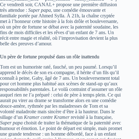
Ce vendredi soir, CANAL+ propose une première diffusion
très attendue :
Super papa
, une comédie émouvante et
familiale portée par Ahmed Sylla. À 21h, la chaîne cryptée
met à l’honneur cette histoire à la fois drôle et bouleversante,
où un père de fortune se débat avec la paternité soudaine, les
fins de mois difficiles et les rêves d’un enfant de 7 ans. Un
récit entre magie et réalité, où l’improvisation devient la plus
belle des preuves d’amour.
Un père de fortune propulsé dans un rôle inattendu
Tom est un humoriste raté, fauché, un peu paumé. Lorsqu’il
apprend le décès de son ex-compagne, il hérite d’un fils qu’il
connaît à peine, Gaby, âgé de 7 ans. Un bouleversement total
pour cet homme plus habitué aux scènes de stand-up qu’aux
responsabilités parentales. Le voilà contraint d’assumer un rôle
auquel rien ne l’a préparé : celui de père à temps plein. Ce qui
aurait pu virer au drame se transforme alors en une comédie
douce-amère, rythmée par les maladresses de Tom et sa
volonté maladroite mais sincère d’être à la hauteur. Dans le
sillage d’un
Kramer contre Kramer
revisité à la française,
Super papa
choisit de traiter la thématique de la paternité avec
humour et émotion. Le point de départ est simple, mais promet
une grande tendresse : un homme débordé, face à un enfant