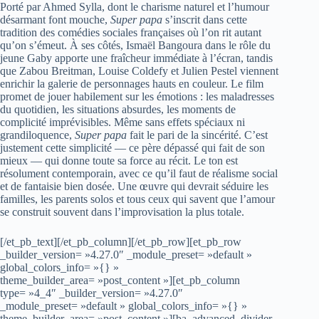
Porté par Ahmed Sylla, dont le charisme naturel et l’humour
désarmant font mouche,
Super papa
s’inscrit dans cette
tradition des comédies sociales françaises où l’on rit autant
qu’on s’émeut. À ses côtés, Ismaël Bangoura dans le rôle du
jeune Gaby apporte une fraîcheur immédiate à l’écran, tandis
que Zabou Breitman, Louise Coldefy et Julien Pestel viennent
enrichir la galerie de personnages hauts en couleur. Le film
promet de jouer habilement sur les émotions : les maladresses
du quotidien, les situations absurdes, les moments de
complicité imprévisibles. Même sans effets spéciaux ni
grandiloquence,
Super papa
fait le pari de la sincérité. C’est
justement cette simplicité — ce père dépassé qui fait de son
mieux — qui donne toute sa force au récit. Le ton est
résolument contemporain, avec ce qu’il faut de réalisme social
et de fantaisie bien dosée. Une œuvre qui devrait séduire les
familles, les parents solos et tous ceux qui savent que l’amour
se construit souvent dans l’improvisation la plus totale.
[/et_pb_text][/et_pb_column][/et_pb_row][et_pb_row
_builder_version= »4.27.0″ _module_preset= »default »
global_colors_info= »{} »
theme_builder_area= »post_content »][et_pb_column
type= »4_4″ _builder_version= »4.27.0″
_module_preset= »default » global_colors_info= »{} »
theme_builder_area= »post_content »][ba_advanced_divider