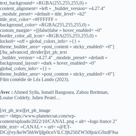
text_background= »RGBA(255,255,255,0) »
content_alignment= »left » _builder_version= »4.27.4″
_module_preset= »default » title_level= »h2″
title_text_color= »#FFFFFF »
background_color= »RGBA(255,255,255,0) »
custom_margin= »||||false|false » hover_enabled= »0″
border_color_all_icon= »RGBA(255,255,255,0) »
locked= »off » global_colors_info= »{} »
theme_builder_area= »post_content » sticky_enabled= »0″]
[/ba_advanced_divider][et_pb_text
_builder_version= »4.27.4″ _module_preset= »default »
background_layout= »dark » hover_enabled= »0″
global_colors_info= »{} »
theme_builder_area= »post_content » sticky_enabled= »0″]
Film comédie de Léa Lando (2023).
Avec :
Ahmed Sylla, Ismaël Bangoura, Zabou Breitman,
Louise Coldefy, Julien Pestel…
[/et_pb_text][et_pb_image
src= »https://www.planetecsat.com/wp-
content/uploads/2022/10/CANAL.png » alt= »logo france 2″
title_text= »CANAL+ » url= »@ET-
DC@eyJkeW5hbWljIjp0cnVlLCJjb250ZW50IjoicG9zdF9sa