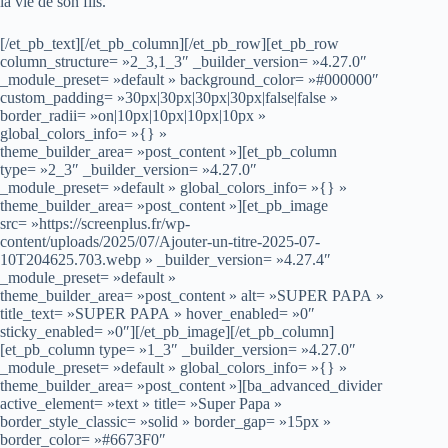
la vie de son fils.
[/et_pb_text][/et_pb_column][/et_pb_row][et_pb_row
column_structure= »2_3,1_3″ _builder_version= »4.27.0″
_module_preset= »default » background_color= »#000000″
custom_padding= »30px|30px|30px|30px|false|false »
border_radii= »on|10px|10px|10px|10px »
global_colors_info= »{} »
theme_builder_area= »post_content »][et_pb_column
type= »2_3″ _builder_version= »4.27.0″
_module_preset= »default » global_colors_info= »{} »
theme_builder_area= »post_content »][et_pb_image
src= »https://screenplus.fr/wp-
content/uploads/2025/07/Ajouter-un-titre-2025-07-
10T204625.703.webp » _builder_version= »4.27.4″
_module_preset= »default »
theme_builder_area= »post_content » alt= »SUPER PAPA »
title_text= »SUPER PAPA » hover_enabled= »0″
sticky_enabled= »0″][/et_pb_image][/et_pb_column]
[et_pb_column type= »1_3″ _builder_version= »4.27.0″
_module_preset= »default » global_colors_info= »{} »
theme_builder_area= »post_content »][ba_advanced_divider
active_element= »text » title= »Super Papa »
border_style_classic= »solid » border_gap= »15px »
border_color= »#6673F0″