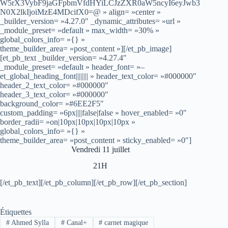
W5rX3VybF9jaGFpbmVfdHYiLCJzZXR0aW5ncyI6eyJwb3
N0X2lkIjoiMzE4MDcifX0=@ » align= »center »
_builder_version= »4.27.0″ _dynamic_attributes= »url »
_module_preset= »default » max_width= »30% »
global_colors_info= »{} »
theme_builder_area= »post_content »][/et_pb_image]
[et_pb_text _builder_version= »4.27.4″
_module_preset= »default » header_font= »–
et_global_heading_font|||||||| » header_text_color= »#000000″
header_2_text_color= »#000000″
header_3_text_color= »#000000″
background_color= »#6EE2F5″
custom_padding= »6px||||false|false » hover_enabled= »0″
border_radii= »on|10px|10px|10px|10px »
global_colors_info= »{} »
theme_builder_area= »post_content » sticky_enabled= »0″]
Vendredi 11 juillet
21H
[/et_pb_text][/et_pb_column][/et_pb_row][/et_pb_section]
Étiquettes
#
Ahmed Sylla
#
Canal+
#
carnet magique