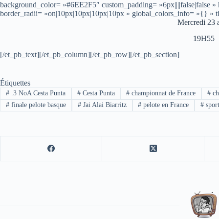
background_color= »#6EE2F5″ custom_padding= »6px||||false|false »
border_radii= »on|10px|10px|10px|10px » global_colors_info= »{} » 
Mercredi 23 a
19H55
[/et_pb_text][/et_pb_column][/et_pb_row][/et_pb_section]
Étiquettes
#
.3 NoA Cesta Punta
#
Cesta Punta
#
championnat de France
#
ch
#
finale pelote basque
#
Jai Alai Biarritz
#
pelote en France
#
spor