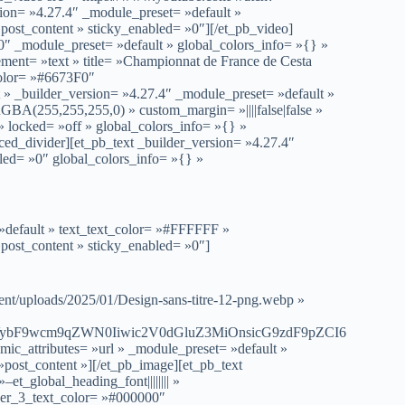
= »4.27.4″ _module_preset= »default »
post_content » sticky_enabled= »0″][/et_pb_video]
″ _module_preset= »default » global_colors_info= »{} »
ment= »text » title= »Championnat de France de Cesta
color= »#6673F0″
» _builder_version= »4.27.4″ _module_preset= »default »
GBA(255,255,255,0) » custom_margin= »||||false|false »
locked= »off » global_colors_info= »{} »
ed_divider][et_pb_text _builder_version= »4.27.4″
led= »0″ global_colors_info= »{} »
 »default » text_text_color= »#FFFFFF »
post_content » sticky_enabled= »0″]
ent/uploads/2025/01/Design-sans-titre-12-png.webp »
VybF9wcm9qZWN0Iiwic2V0dGluZ3MiOnsicG9zdF9pZCI6
ic_attributes= »url » _module_preset= »default »
post_content »][/et_pb_image][et_pb_text
et_global_heading_font|||||||| »
der_3_text_color= »#000000″