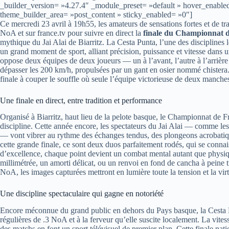
_builder_version= »4.27.4″ _module_preset= »default » hover_enable
theme_builder_area= »post_content » sticky_enabled= »0″]
Ce mercredi 23 avril à 19h55, les amateurs de sensations fortes et de tr
NoA et sur france.tv pour suivre en direct la
finale du Championnat d
mythique du Jai Alai de Biarritz. La Cesta Punta, l’une des disciplines 
un grand moment de sport, alliant précision, puissance et vitesse dans u
oppose deux équipes de deux joueurs — un à l’avant, l’autre à l’arrière 
dépasser les 200 km/h, propulsées par un gant en osier nommé chistera. 
finale à couper le souffle où seule l’équipe victorieuse de deux manche
Une finale en direct, entre tradition et performance
Organisé à Biarritz, haut lieu de la pelote basque, le Championnat de F
discipline. Cette année encore, les spectateurs du Jai Alai — comme les 
— vont vibrer au rythme des échanges tendus, des plongeons acrobatiqu
cette grande finale, ce sont deux duos parfaitement rodés, qui se connais
d’excellence, chaque point devient un combat mental autant que physique
millimétrée, un amorti délicat, ou un renvoi en fond de cancha à peine t
NoA, les images capturées mettront en lumière toute la tension et la virt
Une discipline spectaculaire qui gagne en notoriété
Encore méconnue du grand public en dehors du Pays basque, la Cesta Pu
régulières de .3 NoA et à la ferveur qu’elle suscite localement. La vitesse
des matchs en font un sport télévisuel de premier plan. Cette finale natio