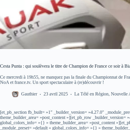
Cesta Punta : qui soulèvera le titre de Champion de France ce soir à Bia
Ce mercredi à 19h55, ne manquez pas la finale du Championnat de France
NoA et france.tv. Un sport spectaculaire à (re)découvrir !
Gauthier
23 avril 2025
La Télé en Région
,
Nouvelle 
[et_pb_section fb_built= »1″ _builder_version= »4.27.0″ _module_pres
theme_builder_area= »post_content »][et_pb_row _builder_version= »
global_colors_info= »{} » theme_builder_area= »post_content »][et_
_module_preset= »default » global_colors_info= »{} » theme_builder_