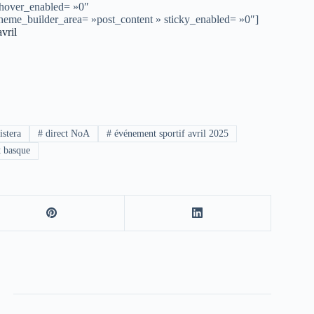
 hover_enabled= »0″
theme_builder_area= »post_content » sticky_enabled= »0″]
vril
istera
#
direct NoA
#
événement sportif avril 2025
t basque