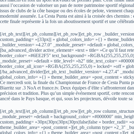
aussi l’occasion de valoriser un pan de notre patrimoine sportif régiona
issus de clubs de la côte basque ou des écoles de pelote, viennent chaqu
modernité assumée. La Cesta Punta est ainsi à la croisée des chemins : e
cette finale représente à la fois un aboutissement sportif et une célébrat
[/et_pb_text][/et_pb_column][/et_pb_row][et_pb_row _builder_versio
custom_padding= »||33px||| » global_colors_info= »{} » theme_build
_builder_version= »4.27.0″ _module_preset= »default » global_colors
[ba_advanced_divider active_element= »text » title= »Ce qu’il faut ret
border_color= »#6EE2F5″ text_background= »RGBA(255,255,255,0) » 
_module_preset= »default » title_level= »h2″ title_text_color= »#0
border_color_all_icon= »RGBA(255,255,255,0) » locked= »off » globa
[/ba_advanced_divider][et_pb_text _builder_version= »4.27.4″ _modu
global_colors_info= »{} » theme_builder_area= »post_content » stick
Ce mercredi soir, la finale du Championnat de France de Cesta Punta pr
Biarritz sur .3 NoA et france.tv. Deux équipes d’élite s’affronteront dans
précision et tradition. Plus qu’un simple événement sportif, cette rencon
ancré dans le Pays basque, et qui, sous les projecteurs, dévoile toute sa
[/et_pb_text][/et_pb_column][/et_pb_row][et_pb_row column_structur
_module_preset= »default » background_color= »#000000″ min_heig
custom_padding= »30px|30px|30px|30px|false|false » border_radii= »
theme_builder_area= »post_content »][et_pb_column type= »2_3″ _bui
global_colors_info= »{} » theme_builder_area= »post_content »][et_