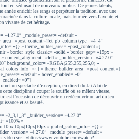
l tout en séduisant de nouveaux publics. De jeunes talents,
e année enrichir les rangs et perpétuer la tradition, avec une
nracinée dans la culture locale, mais tournée vers l’avenir, et
ion vivante de cet héritage.
n= »4.27.0″ _module_preset= »default »
er_area= »post_content »][et_pb_column type= »4_4″
_info= »{} » theme_builder_area= »post_content »]
enir » border_style_classic= »solid » border_gap= »15px »
content_alignment= »left » _builder_version= »4.27.0″
00000″ background_color= »RGBA(255,255,255,0) »
l_colors_info= »{} » theme_builder_area= »post_content »]
le_preset= »default » hover_enabled= »0″
y_enabled= »0″]
omet un spectacle d’exception, en direct du Jai Alai de
 cette discipline à couper le souffle où se mêlent vitesse,
tre est l’occasion de découvrir ou redécouvrir un art du jeu
 puissance et sa beauté.
e= »2_3,1_3″ _builder_version= »4.27.0″
ht= »100% »
on|10px|10px|10px|10px » global_colors_info= »{} »
lder_version= »4.27.0″ _module_preset= »default »
pb_video src= »https://www.youtube.com/watch?