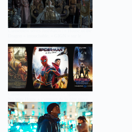
Classement séries JustWatch : « House of the
Dragon » intouchable, « GIGN » sur le
podium
Classement films JustWatch : « Spider-Man :
No Way Home » s’empare de la 1ère place