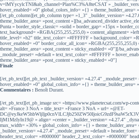
v=lMYycylcTNI&ab_channel=Plan%C3%A8teCSAT » _builder_version
hover_enabled= »0″ global_colors_info= »{} » theme_builder_area= »
[/et_pb_column][et_pb_column type= »1_3″ _builder_version= »4.27.0
theme_builder_area= »post_content »][ba_advanced_divider active_ele
Punta » border_style_classic= »solid » border_gap= »15px » border_
text_background= »RGBA(255,255,255,0) » content_alignment= »left 
title_level= »h2″ title_text_color= »#FFFFFF » background_color= »R
hover_enabled= »0″ border_color_all_icon= »RGBA(255,255,255,0) » 
theme_builder_area= »post_content » sticky_enabled= »0″][/ba_advanc
_module_preset= »default » text_text_color= »#FFFFFF » hover_enab
theme_builder_area= »post_content » sticky_enabled= »0″]
Finale
[/et_pb_text][et_pb_text _builder_version= »4.27.4″ _module_preset=
hover_enabled= »0″ global_colors_info= »{} » theme_builder_area= »
Commentaires :
Benoît Durant.
[/et_pb_text][et_pb_image src= »https://www.planetecsat.com/wp-cont
alt= »France 3 NoA » title_text= »France 3 NoA » url= »@ET-
DC@eyJkeW5hbWljIjp0cnVlLCJjb250ZW50IjoicG9zdF9saW5rX3
IjM1MzIyIn19@ » align= »center » _builder_version= »4.27.4″ _dynam
max_width= »30% » global_colors_info= »{} » theme_builder_area= »
_builder_version= »4.27.4″ _module_preset= »default » header_font= »–
header_text_color= »#000000″ header_2_text_color= »#000000″ hea