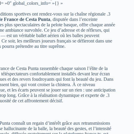
d= »0″ global_colors_info= »{} »
aditions sportives ont rendez-vous sur la chaîne régionale .3
e France de Cesta Punta
, disputée dans l’enceinte
les plus spectaculaires de la pelote basque, offre chaque année
ne ambiance survoltée. Ce jeu d’adresse et de réflexes, qui
— est un véritable ballet aérien où les balles peuvent
Ce soir, les meilleurs joueurs français se défieront dans une
s pourra prétendre au titre suprême.
rance de Cesta Punta rassemble chaque saison l’élite de la
téléspectateurs confortablement installés devant leur écran
es et des revers foudroyants qui font la beauté du jeu. Dans
sent bien, qui vont croiser la chistera. À ce niveau
, et les écarts peuvent se jouer sur un rien : une anticipation
rop long. Grâce à la réalisation dynamique et experte de .3
uosité de cet affrontement décisif.
nta connaît un regain d’intérêt grâce aux retransmissions
 hallucinante de la balle, la beauté des gestes, et l’intensité
nale, diffusée gratuitement sur la plateforme france.tv, est