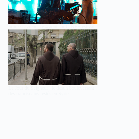
Soirée Livreurs ce 4 août sur CINE+festival
Le Jour du Seigneur : le destin bouleversant
des franciscains restés en Syrie