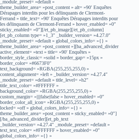
_module_preset= »default »
theme_builder_area= »post_content » alt= »90′ Enquêtes
Dérapages interdits pour les délinquants de Clermont-
Ferrand » title_text= »90′ Enquêtes Dérapages interdits pour
les délinquants de Clermont-Ferrand » hover_enabled= »0″
sticky_enabled= »0″][/et_pb_image][/et_pb_column]
[et_pb_column type= »1_3″ _builder_version= »4.27.0″
_module_preset= »default » global_colors_info= »{} »
theme_builder_area= »post_content »][ba_advanced_divider
active_element= »text » title= »90′ Enquêtes »
border_style_classic= »solid » border_gap= »15px »
border_color= »#6673F0″
text_background= »RGBA(255,255,255,0) »
content_alignment= »left » _builder_version= »4.27.4″
_module_preset= »default » title_level= »h2″
title_text_color= »#FFFFFF »
background_color= »RGBA(255,255,255,0) »
custom_margin= »||||false|false » hover_enabled= »0″
border_color_all_icon= »RGBA(255,255,255,0) »
locked= »off » global_colors_info= »{} »
theme_builder_area= »post_content » sticky_enabled= »0″]
[/ba_advanced_divider][et_pb_text
_builder_version= »4.27.4″ _module_preset= »default »
text_text_color= »#FFFFFF » hover_enabled= »0″
global_colors_info= »{} »