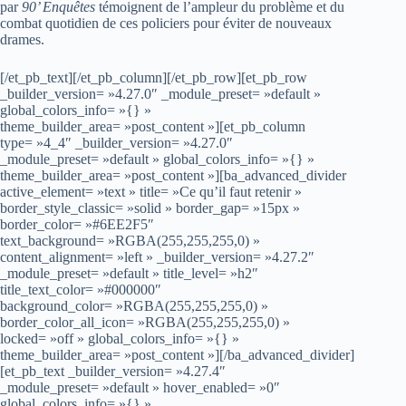
par
90’ Enquêtes
témoignent de l’ampleur du problème et du
combat quotidien de ces policiers pour éviter de nouveaux
drames.
[/et_pb_text][/et_pb_column][/et_pb_row][et_pb_row
_builder_version= »4.27.0″ _module_preset= »default »
global_colors_info= »{} »
theme_builder_area= »post_content »][et_pb_column
type= »4_4″ _builder_version= »4.27.0″
_module_preset= »default » global_colors_info= »{} »
theme_builder_area= »post_content »][ba_advanced_divider
active_element= »text » title= »Ce qu’il faut retenir »
border_style_classic= »solid » border_gap= »15px »
border_color= »#6EE2F5″
text_background= »RGBA(255,255,255,0) »
content_alignment= »left » _builder_version= »4.27.2″
_module_preset= »default » title_level= »h2″
title_text_color= »#000000″
background_color= »RGBA(255,255,255,0) »
border_color_all_icon= »RGBA(255,255,255,0) »
locked= »off » global_colors_info= »{} »
theme_builder_area= »post_content »][/ba_advanced_divider]
[et_pb_text _builder_version= »4.27.4″
_module_preset= »default » hover_enabled= »0″
global_colors_info= »{} »