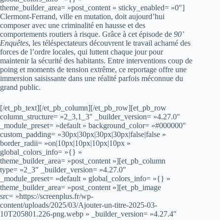
theme_builder_area= »post_content » sticky_enabled= »0″]
Clermont-Ferrand, ville en mutation, doit aujourd’hui
composer avec une criminalité en hausse et des
comportements routiers à risque. Grâce à cet épisode de
90’
Enquêtes
, les téléspectateurs découvrent le travail acharné des
forces de l’ordre locales, qui luttent chaque jour pour
maintenir la sécurité des habitants. Entre interventions coup de
poing et moments de tension extrême, ce reportage offre une
immersion saisissante dans une réalité parfois méconnue du
grand public.
[/et_pb_text][/et_pb_column][/et_pb_row][et_pb_row
column_structure= »2_3,1_3″ _builder_version= »4.27.0″
_module_preset= »default » background_color= »#000000″
custom_padding= »30px|30px|30px|30px|false|false »
border_radii= »on|10px|10px|10px|10px »
global_colors_info= »{} »
theme_builder_area= »post_content »][et_pb_column
type= »2_3″ _builder_version= »4.27.0″
_module_preset= »default » global_colors_info= »{} »
theme_builder_area= »post_content »][et_pb_image
src= »https://screenplus.fr/wp-
content/uploads/2025/03/Ajouter-un-titre-2025-03-
10T205801.226-png.webp » _builder_version= »4.27.4″