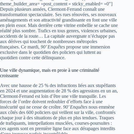
theme_builder_area= »post_content » sticky_enabled= »0″]
Depuis plusieurs années, Clermont-Ferrand connaît une
transformation spectaculaire. Ses rues rénovées, ses nouveaux
aménagements et son attractivité grandissante en font une ville
en plein essor. Mais derrière cette vitrine embellie se cache une
réalité plus sombre. Trafics en tous genres, violences urbaines,
accidents de la route… La capitale auvergnate n’échappe pas
aux dérives qui touchent de nombreuses métropoles
françaises. Ce mardi,
90’ Enquêtes
propose une immersion
exclusive dans le quotidien des policiers qui luttent au
quotidien contre cette délinquance.
Une ville dynamique, mais en proie à une criminalité
croissante
Avec une hausse de 25 % des infractions liées aux stupéfiants
en 2024 et une augmentation de 28 % des agressions en un an,
Clermont-Ferrand est loin d’être une ville tranquille. Les
forces de l’ordre doivent redoubler d’efforts face à une
insécurité qui ne cesse de croître.
90’ Enquêtes
nous emmène
aux côtés des 600 policiers qui veillent sur la ville, confrontés
chaque jour à des situations de plus en plus tendues. Traques
de trafiquants, interpellations musclées, courses-poursuites :
ces agents sont en première ligne face aux dérapages interdits
d’une jeunesse parfois incontrôlable.