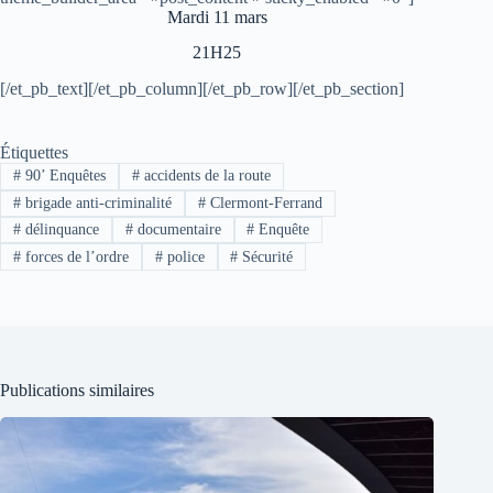
Mardi 11 mars
21H25
[/et_pb_text][/et_pb_column][/et_pb_row][/et_pb_section]
Étiquettes
#
90’ Enquêtes
#
accidents de la route
#
brigade anti-criminalité
#
Clermont-Ferrand
#
délinquance
#
documentaire
#
Enquête
#
forces de l’ordre
#
police
#
Sécurité
Publications similaires