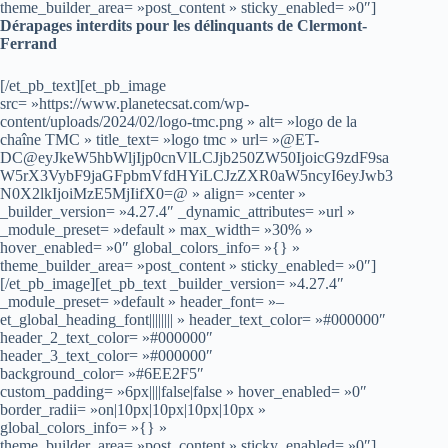
theme_builder_area= »post_content » sticky_enabled= »0″]
Dérapages interdits pour les délinquants de Clermont-
Ferrand
[/et_pb_text][et_pb_image
src= »https://www.planetecsat.com/wp-
content/uploads/2024/02/logo-tmc.png » alt= »logo de la
chaîne TMC » title_text= »logo tmc » url= »@ET-
DC@eyJkeW5hbWljIjp0cnVlLCJjb250ZW50IjoicG9zdF9sa
W5rX3VybF9jaGFpbmVfdHYiLCJzZXR0aW5ncyI6eyJwb3
N0X2lkIjoiMzE5MjIifX0=@ » align= »center »
_builder_version= »4.27.4″ _dynamic_attributes= »url »
_module_preset= »default » max_width= »30% »
hover_enabled= »0″ global_colors_info= »{} »
theme_builder_area= »post_content » sticky_enabled= »0″]
[/et_pb_image][et_pb_text _builder_version= »4.27.4″
_module_preset= »default » header_font= »–
et_global_heading_font|||||||| » header_text_color= »#000000″
header_2_text_color= »#000000″
header_3_text_color= »#000000″
background_color= »#6EE2F5″
custom_padding= »6px||||false|false » hover_enabled= »0″
border_radii= »on|10px|10px|10px|10px »
global_colors_info= »{} »
theme_builder_area= »post_content » sticky_enabled= »0″]