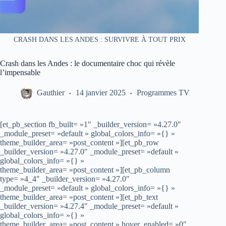
CRASH DANS LES ANDES : SURVIVRE À TOUT PRIX
Crash dans les Andes : le documentaire choc qui révèle
l’impensable
Gauthier
14 janvier 2025
Programmes TV
[et_pb_section fb_built= »1″ _builder_version= »4.27.0″
_module_preset= »default » global_colors_info= »{} »
theme_builder_area= »post_content »][et_pb_row
_builder_version= »4.27.0″ _module_preset= »default »
global_colors_info= »{} »
theme_builder_area= »post_content »][et_pb_column
type= »4_4″ _builder_version= »4.27.0″
_module_preset= »default » global_colors_info= »{} »
theme_builder_area= »post_content »][et_pb_text
_builder_version= »4.27.4″ _module_preset= »default »
global_colors_info= »{} »
theme_builder_area= »post_content » hover_enabled= »0″