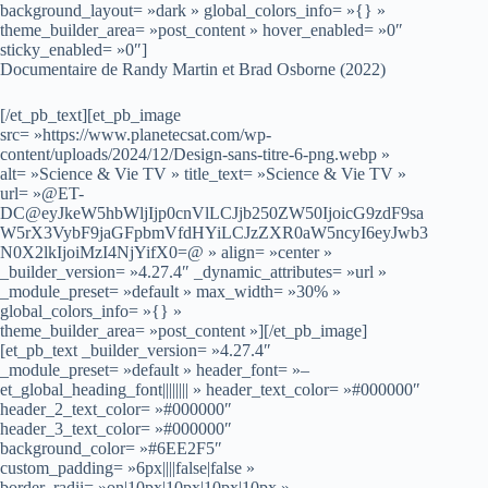
background_layout= »dark » global_colors_info= »{} »
theme_builder_area= »post_content » hover_enabled= »0″
sticky_enabled= »0″]
Documentaire de Randy Martin et Brad Osborne (2022)
[/et_pb_text][et_pb_image
src= »https://www.planetecsat.com/wp-
content/uploads/2024/12/Design-sans-titre-6-png.webp »
alt= »Science & Vie TV » title_text= »Science & Vie TV »
url= »@ET-
DC@eyJkeW5hbWljIjp0cnVlLCJjb250ZW50IjoicG9zdF9sa
W5rX3VybF9jaGFpbmVfdHYiLCJzZXR0aW5ncyI6eyJwb3
N0X2lkIjoiMzI4NjYifX0=@ » align= »center »
_builder_version= »4.27.4″ _dynamic_attributes= »url »
_module_preset= »default » max_width= »30% »
global_colors_info= »{} »
theme_builder_area= »post_content »][/et_pb_image]
[et_pb_text _builder_version= »4.27.4″
_module_preset= »default » header_font= »–
et_global_heading_font|||||||| » header_text_color= »#000000″
header_2_text_color= »#000000″
header_3_text_color= »#000000″
background_color= »#6EE2F5″
custom_padding= »6px||||false|false »
border_radii= »on|10px|10px|10px|10px »