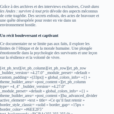
Grâce à des archives et des interviews exclusives,
Crash dans
les Andes : survivre à tout prix
dévoile des aspects méconnus
de cette tragédie. Des secrets enfouis, des actes de bravoure et
une quête désespérée pour rester en vie dans un
environnement hostile.
Un récit bouleversant et captivant
Ce documentaire ne se limite pas aux faits, il explore les
limites de l’éthique et de la morale humaine. Une plongée
émotionnelle dans la psychologie des survivants et une leçon
sur la résilience et la volonté de vivre.
[/et_pb_text][/et_pb_column][/et_pb_row][et_pb_row
_builder_version= »4.27.0″ _module_preset= »default »
custom_padding= »||33px||| » global_colors_info= »{} »
theme_builder_area= »post_content »][et_pb_column
type= »4_4″ _builder_version= »4.27.0″
_module_preset= »default » global_colors_info= »{} »
theme_builder_area= »post_content »][ba_advanced_divider
active_element= »text » title= »Ce qu’il faut retenir »
border_style_classic= »solid » border_gap= »15px »
border_color= »#6EE2F5″
text_background= »RGBA(255,255,255,0) »