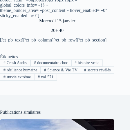
global_colors_info= »{} »
theme_builder_area= »post_content » hover_enabled= »0″
sticky_enabled= »0″]
Mercredi 15 janvier
20H40
[/et_pb_text][/et_pb_column][/et_pb_row][/et_pb_section]
Étiquettes
#
Crash Andes
#
documentaire choc
#
histoire vraie
#
résilience humaine
#
Science & Vie TV
#
secrets révélés
#
survie extrême
#
vol 571
Publications similaires