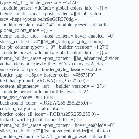
type= »2_3″ _builder_version= »4.27.0″
_module_preset= »default » global_colors_info= »{} »
theme_builder_area= »post_content »][et_pb_video
src= »https://youtu.be/m9uGJR370dg »
_builder_version= »4.27.4″ _module_preset= »default »
global_colors_info= »{} »
theme_builder_area= »post_content » hover_enabled= »0″
sticky_enabled= »0″][/et_pb_video][/et_pb_column]
[et_pb_column type= »1_3″ _builder_version= »4.27.0″
_module_preset= »default » global_colors_info= »{} »
theme_builder_area= »post_content »][ba_advanced_divider
active_element= »text » title= »Crash dans les Andes :
survivre à tout prix » border_style_classic= »solid »
border_gap= »15px » border_color= »#6673F0″
text_background= »RGBA(255,255,255,0) »
content_alignment= »left » _builder_version= »4.27.4″
_module_preset= »default » title_level= »h2″
title_text_color= »#FFFFFF »
background_color= »RGBA(255,255,255,0) »
custom_margin= »||||false|false »
border_color_all_icon= »RGBA(255,255,255,0) »
locked= »off » global_colors_info= »{} »
theme_builder_area= »post_content » hover_enabled= »0″
sticky_enabled= »0″][/ba_advanced_divider][et_pb_text
_builder_version= »4.27.4″ _module_preset= »default »