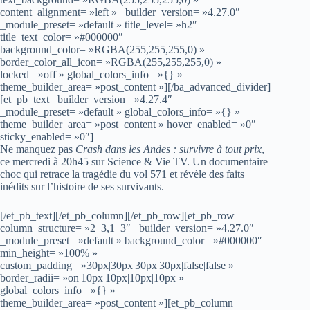
content_alignment= »left » _builder_version= »4.27.0″
_module_preset= »default » title_level= »h2″
title_text_color= »#000000″
background_color= »RGBA(255,255,255,0) »
border_color_all_icon= »RGBA(255,255,255,0) »
locked= »off » global_colors_info= »{} »
theme_builder_area= »post_content »][/ba_advanced_divider]
[et_pb_text _builder_version= »4.27.4″
_module_preset= »default » global_colors_info= »{} »
theme_builder_area= »post_content » hover_enabled= »0″
sticky_enabled= »0″]
Ne manquez pas
Crash dans les Andes : survivre à tout prix
,
ce mercredi à 20h45 sur Science & Vie TV. Un documentaire
choc qui retrace la tragédie du vol 571 et révèle des faits
inédits sur l’histoire de ses survivants.
[/et_pb_text][/et_pb_column][/et_pb_row][et_pb_row
column_structure= »2_3,1_3″ _builder_version= »4.27.0″
_module_preset= »default » background_color= »#000000″
min_height= »100% »
custom_padding= »30px|30px|30px|30px|false|false »
border_radii= »on|10px|10px|10px|10px »
global_colors_info= »{} »
theme_builder_area= »post_content »][et_pb_column