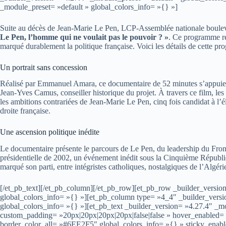
_module_preset= »default » global_colors_info= »{} »]
Suite au décès de Jean-Marie Le Pen, LCP-Assemblée nationale bouleve
Le Pen, l’homme qui ne voulait pas le pouvoir ? »
. Ce programme rev
marqué durablement la politique française. Voici les détails de cette p
Un portrait sans concession
Réalisé par Emmanuel Amara, ce documentaire de 52 minutes s’appuie su
Jean-Yves Camus, conseiller historique du projet. À travers ce film, 
les ambitions contrariées de Jean-Marie Le Pen, cinq fois candidat à l’é
droite française.
Une ascension politique inédite
Le documentaire présente le parcours de Le Pen, du leadership du Front
présidentielle de 2002, un événement inédit sous la Cinquième République
marqué son parti, entre intégristes catholiques, nostalgiques de l’Algér
[/et_pb_text][/et_pb_column][/et_pb_row][et_pb_row _builder_versio
global_colors_info= »{} »][et_pb_column type= »4_4″ _builder_versi
global_colors_info= »{} »][et_pb_text _builder_version= »4.27.4″ 
custom_padding= »20px|20px|20px|20px|false|false » hover_enabled=
border_color_all= »#6EE2F5″ global_colors_info= »{} » sticky_enab