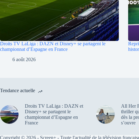
Droits TV LaLiga : DAZN et Disney+ se partagent le
Repri
championnat d’Espagne en France
hist
6 août 2026
Tendance actuelle
Droits TV LaLiga : DAZN et
All Her F
Disney+ se partagent le
thriller 
championnat d’Espagne en
dès la pr
France
s’ouvre
Copyright © 2026 - Screen+ - Toute l'actualité de la télévision française