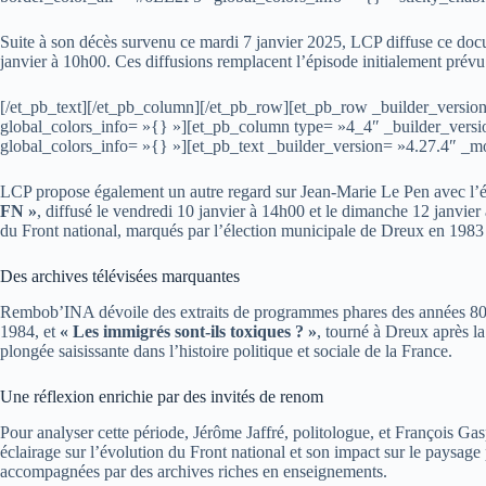
Suite à son décès survenu ce mardi 7 janvier 2025, LCP diffuse ce docu
janvier à 10h00. Ces diffusions remplacent l’épisode initialement prévu
[/et_pb_text][/et_pb_column][/et_pb_row][et_pb_row _builder_versio
global_colors_info= »{} »][et_pb_column type= »4_4″ _builder_versi
global_colors_info= »{} »][et_pb_text _builder_version= »4.27.4″ _mo
LCP propose également un autre regard sur Jean-Marie Le Pen avec l’
FN »
, diffusé le vendredi 10 janvier à 14h00 et le dimanche 12 janvie
du Front national, marqués par l’élection municipale de Dreux en 1983 e
Des archives télévisées marquantes
Rembob’INA dévoile des extraits de programmes phares des années 80
1984, et
« Les immigrés sont-ils toxiques ? »
, tourné à Dreux après l
plongée saisissante dans l’histoire politique et sociale de la France.
Une réflexion enrichie par des invités de renom
Pour analyser cette période, Jérôme Jaffré, politologue, et François G
éclairage sur l’évolution du Front national et son impact sur le paysage
accompagnées par des archives riches en enseignements.