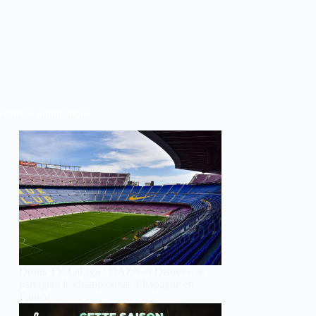
rnières publications
Droits TV LaLiga : DAZN et Disney+ se
partagent le championnat d’Espagne en
France