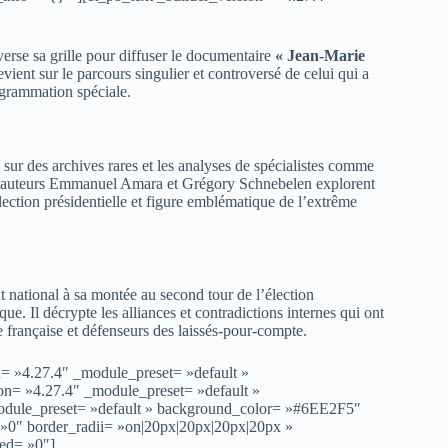
rse sa grille pour diffuser le documentaire
« Jean-Marie
ient sur le parcours singulier et controversé de celui qui a
rogrammation spéciale.
r des archives rares et les analyses de spécialistes comme
les auteurs Emmanuel Amara et Grégory Schnebelen explorent
lection présidentielle et figure emblématique de l’extrême
 national à sa montée au second tour de l’élection
. Il décrypte les alliances et contradictions internes qui ont
ie française et défenseurs des laissés-pour-compte.
n= »4.27.4″ _module_preset= »default »
on= »4.27.4″ _module_preset= »default »
_module_preset= »default » background_color= »#6EE2F5″
 »0″ border_radii= »on|20px|20px|20px|20px »
led= »0″]