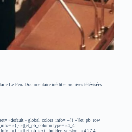
rie Le Pen. Documentaire inédit et archives télévisées
set= »default » global_colors_info= »{} »][et_pb_row
s_info= »{} »][et_pb_column type= »4_4″
_info= »{} »][et_pb_text _builder_version= »4.27.4″