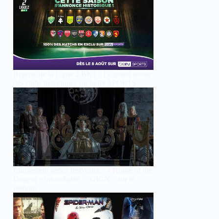
Reprise de la Ligue 2 BKT : Le grand retour
des clubs historiques sur beIN SPORTS
Classement séries JustWatch : « House of the
Dragon » intouchable, « GIGN » sur le
podium