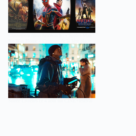
Classement films JustWatch : « Spider-Man :
No Way Home » s’empare de la 1ère place
Soirée Livreurs ce 4 août sur CINE+festival