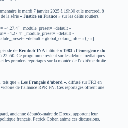
mentaire le mardi 7 janvier 2025 à 19h30 et le mercredi 8
 de la série
« Justice en France »
sur les délits routiers.
n= »4.27.4″ _module_preset= »default »
on= »4.27.4″ _module_preset= »default »
dule_preset= »default » global_colors_info= »{} »]
épisode de
Rembob’INA
intitulé
« 1983 : l’émergence du
r à 22h50. Ce programme revient sur les débuts médiatiques
t les premiers reportages sur la montée de l’extrême droite.
, tels que
« Les Français d’abord »
, diffusé sur FR3 en
a victoire de l’alliance RPR-FN. Ces reportages offrent une
aspard, ancienne députée-maire de Dreux, apportent leur
 politique français. Patrick Cohen anime ces discussions,