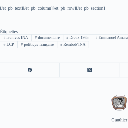
[/et_pb_text][/et_pb_column][/et_pb_row][/et_pb_section]
Étiquettes
#
archives INA
#
documentaire
#
Dreux 1983
#
Emmanuel Amara
#
LCP
#
politique française
#
Rembob’INA
Gauthier