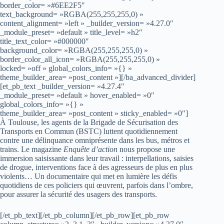
border_color= »#6EE2F5″
text_background= »RGBA(255,255,255,0) »
content_alignment= »left » _builder_version= »4.27.0″
_module_preset= »default » title_level= »h2″
title_text_color= »#000000″
background_color= »RGBA(255,255,255,0) »
border_color_all_icon= »RGBA(255,255,255,0) »
locked= »off » global_colors_info= »{} »
theme_builder_area= »post_content »][/ba_advanced_divider]
[et_pb_text _builder_version= »4.27.4″
_module_preset= »default » hover_enabled= »0″
global_colors_info= »{} »
theme_builder_area= »post_content » sticky_enabled= »0″]
À Toulouse, les agents de la Brigade de Sécurisation des
Transports en Commun (BSTC) luttent quotidiennement
contre une délinquance omniprésente dans les bus, métros et
trains. Le magazine
Enquête d’action
nous propose une
immersion saisissante dans leur travail : interpellations, saisies
de drogue, interventions face à des agresseurs de plus en plus
violents… Un documentaire qui met en lumière les défis
quotidiens de ces policiers qui œuvrent, parfois dans l’ombre,
pour assurer la sécurité des usagers des transports.
[/et_pb_text][/et_pb_column][/et_pb_row][et_pb_row