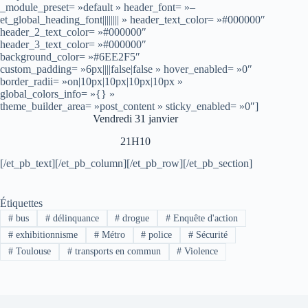
_module_preset= »default » header_font= »–
et_global_heading_font|||||||| » header_text_color= »#000000″
header_2_text_color= »#000000″
header_3_text_color= »#000000″
background_color= »#6EE2F5″
custom_padding= »6px||||false|false » hover_enabled= »0″
border_radii= »on|10px|10px|10px|10px »
global_colors_info= »{} »
theme_builder_area= »post_content » sticky_enabled= »0″]
Vendredi 31 janvier
21H10
[/et_pb_text][/et_pb_column][/et_pb_row][/et_pb_section]
Étiquettes
#
bus
#
délinquance
#
drogue
#
Enquête d'action
#
exhibitionnisme
#
Métro
#
police
#
Sécurité
#
Toulouse
#
transports en commun
#
Violence