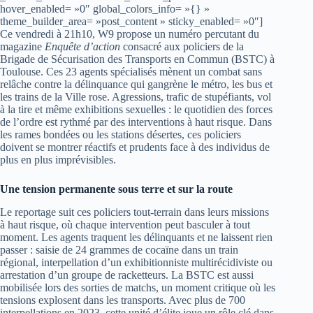
hover_enabled= »0″ global_colors_info= »{} »
theme_builder_area= »post_content » sticky_enabled= »0″]
Ce vendredi à 21h10, W9 propose un numéro percutant du
magazine
Enquête d’action
consacré aux policiers de la
Brigade de Sécurisation des Transports en Commun (BSTC) à
Toulouse. Ces 23 agents spécialisés mènent un combat sans
relâche contre la délinquance qui gangrène le métro, les bus et
les trains de la Ville rose. Agressions, trafic de stupéfiants, vol
à la tire et même exhibitions sexuelles : le quotidien des forces
de l’ordre est rythmé par des interventions à haut risque. Dans
les rames bondées ou les stations désertes, ces policiers
doivent se montrer réactifs et prudents face à des individus de
plus en plus imprévisibles.
Une tension permanente sous terre et sur la route
Le reportage suit ces policiers tout-terrain dans leurs missions
à haut risque, où chaque intervention peut basculer à tout
moment. Les agents traquent les délinquants et ne laissent rien
passer : saisie de 24 grammes de cocaïne dans un train
régional, interpellation d’un exhibitionniste multirécidiviste ou
arrestation d’un groupe de racketteurs. La BSTC est aussi
mobilisée lors des sorties de matchs, un moment critique où les
tensions explosent dans les transports. Avec plus de 700
interpellations en 2023, cette unité d’élite joue un rôle clé dans