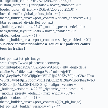
background_color= »RGBA(255,255,255,0) »
custom_margin= »||||false|false » hover_enabled= »0″
border_color_all_icon= »RGBA(255,255,255,0) »
locked= »off » global_colors_info= »{} »
theme_builder_area= »post_content » sticky_enabled= »0″]
[/ba_advanced_divider][et_pb_text
_builder_version= »4.27.4″ _module_preset= »default »
background_layout= »dark » hover_enabled= »0″
global_colors_info= »{} »
theme_builder_area= »post_content » sticky_enabled= »0″]
Violence et exhibitionnisme à Toulouse : policiers contre
tous les trafics !
[/et_pb_text][et_pb_image
src= »https://www.planetecsat.com/wp-
content/uploads/2024/02/logo-W9.png » alt= »logo de la
chaîne W9″ title_text= »logo W9″ url= »@ET-
DC@eyJkeW5hbWljIjp0cnVlLCJjb250ZW50IjoicG9zdF9sa
W5rX3VybF9jaGFpbmVfdHYiLCJzZXR0aW5ncyI6eyJwb3
N0X2lkIjoiMzE5NDkifX0=@ » align= »center »
_builder_version= »4.27.2″ _dynamic_attributes= »url »
_module_preset= »default » max_width= »30% »
global_colors_info= »{} »
theme_builder_area= »post_content »][/et_pb_image]
[et_pb_text _builder_version= »4.27.4″