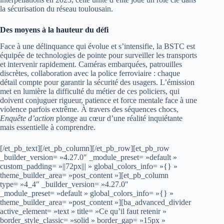
la sécurisation du réseau toulousain.
Des moyens à la hauteur du défi
Face à une délinquance qui évolue et s’intensifie, la BSTC est
équipée de technologies de pointe pour surveiller les transports
et intervenir rapidement. Caméras embarquées, patrouilles
discrètes, collaboration avec la police ferroviaire : chaque
détail compte pour garantir la sécurité des usagers. L’émission
met en lumière la difficulté du métier de ces policiers, qui
doivent conjuguer rigueur, patience et force mentale face à une
violence parfois extrême. À travers des séquences chocs,
Enquête d’action
plonge au cœur d’une réalité inquiétante
mais essentielle à comprendre.
[/et_pb_text][/et_pb_column][/et_pb_row][et_pb_row
_builder_version= »4.27.0″ _module_preset= »default »
custom_padding= »||72px||| » global_colors_info= »{} »
theme_builder_area= »post_content »][et_pb_column
type= »4_4″ _builder_version= »4.27.0″
_module_preset= »default » global_colors_info= »{} »
theme_builder_area= »post_content »][ba_advanced_divider
active_element= »text » title= »Ce qu’il faut retenir »
border_style_classic= »solid » border_gap= »15px »