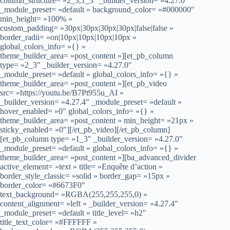
column_structure= »2_3,1_3″ _builder_version= »4.27.0″
_module_preset= »default » background_color= »#000000″
min_height= »100% »
custom_padding= »30px|30px|30px|30px|false|false »
border_radii= »on|10px|10px|10px|10px »
global_colors_info= »{} »
theme_builder_area= »post_content »][et_pb_column
type= »2_3″ _builder_version= »4.27.0″
_module_preset= »default » global_colors_info= »{} »
theme_builder_area= »post_content »][et_pb_video
src= »https://youtu.be/B7Pt955u_AI »
_builder_version= »4.27.4″ _module_preset= »default »
hover_enabled= »0″ global_colors_info= »{} »
theme_builder_area= »post_content » min_height= »21px »
sticky_enabled= »0″][/et_pb_video][/et_pb_column]
[et_pb_column type= »1_3″ _builder_version= »4.27.0″
_module_preset= »default » global_colors_info= »{} »
theme_builder_area= »post_content »][ba_advanced_divider
active_element= »text » title= »Enquête d’action »
border_style_classic= »solid » border_gap= »15px »
border_color= »#6673F0″
text_background= »RGBA(255,255,255,0) »
content_alignment= »left » _builder_version= »4.27.4″
_module_preset= »default » title_level= »h2″
title_text_color= »#FFFFFF »