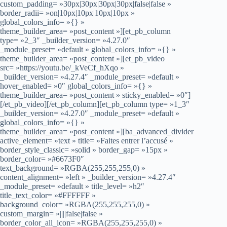
custom_padding= »30px|30px|30px|30px|false|false »
border_radii= »on|10px|10px|10px|10px »
global_colors_info= »{} »
theme_builder_area= »post_content »][et_pb_column
type= »2_3″ _builder_version= »4.27.0″
_module_preset= »default » global_colors_info= »{} »
theme_builder_area= »post_content »][et_pb_video
src= »https://youtu.be/_kVeCf_hXqo »
_builder_version= »4.27.4″ _module_preset= »default »
hover_enabled= »0″ global_colors_info= »{} »
theme_builder_area= »post_content » sticky_enabled= »0″]
[/et_pb_video][/et_pb_column][et_pb_column type= »1_3″
_builder_version= »4.27.0″ _module_preset= »default »
global_colors_info= »{} »
theme_builder_area= »post_content »][ba_advanced_divider
active_element= »text » title= »Faites entrer l’accusé »
border_style_classic= »solid » border_gap= »15px »
border_color= »#6673F0″
text_background= »RGBA(255,255,255,0) »
content_alignment= »left » _builder_version= »4.27.4″
_module_preset= »default » title_level= »h2″
title_text_color= »#FFFFFF »
background_color= »RGBA(255,255,255,0) »
custom_margin= »||||false|false »
border_color_all_icon= »RGBA(255,255,255,0) »