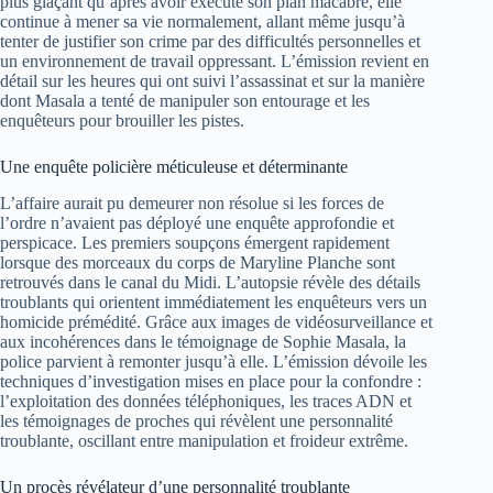
plus glaçant qu’après avoir exécuté son plan macabre, elle
continue à mener sa vie normalement, allant même jusqu’à
tenter de justifier son crime par des difficultés personnelles et
un environnement de travail oppressant. L’émission revient en
détail sur les heures qui ont suivi l’assassinat et sur la manière
dont Masala a tenté de manipuler son entourage et les
enquêteurs pour brouiller les pistes.
Une enquête policière méticuleuse et déterminante
L’affaire aurait pu demeurer non résolue si les forces de
l’ordre n’avaient pas déployé une enquête approfondie et
perspicace. Les premiers soupçons émergent rapidement
lorsque des morceaux du corps de Maryline Planche sont
retrouvés dans le canal du Midi. L’autopsie révèle des détails
troublants qui orientent immédiatement les enquêteurs vers un
homicide prémédité. Grâce aux images de vidéosurveillance et
aux incohérences dans le témoignage de Sophie Masala, la
police parvient à remonter jusqu’à elle. L’émission dévoile les
techniques d’investigation mises en place pour la confondre :
l’exploitation des données téléphoniques, les traces ADN et
les témoignages de proches qui révèlent une personnalité
troublante, oscillant entre manipulation et froideur extrême.
Un procès révélateur d’une personnalité troublante