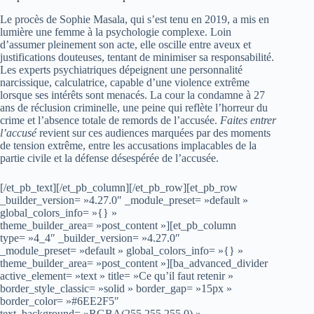
Le procès de Sophie Masala, qui s’est tenu en 2019, a mis en
lumière une femme à la psychologie complexe. Loin
d’assumer pleinement son acte, elle oscille entre aveux et
justifications douteuses, tentant de minimiser sa responsabilité.
Les experts psychiatriques dépeignent une personnalité
narcissique, calculatrice, capable d’une violence extrême
lorsque ses intérêts sont menacés. La cour la condamne à 27
ans de réclusion criminelle, une peine qui reflète l’horreur du
crime et l’absence totale de remords de l’accusée.
Faites entrer
l’accusé
revient sur ces audiences marquées par des moments
de tension extrême, entre les accusations implacables de la
partie civile et la défense désespérée de l’accusée.
[/et_pb_text][/et_pb_column][/et_pb_row][et_pb_row
_builder_version= »4.27.0″ _module_preset= »default »
global_colors_info= »{} »
theme_builder_area= »post_content »][et_pb_column
type= »4_4″ _builder_version= »4.27.0″
_module_preset= »default » global_colors_info= »{} »
theme_builder_area= »post_content »][ba_advanced_divider
active_element= »text » title= »Ce qu’il faut retenir »
border_style_classic= »solid » border_gap= »15px »
border_color= »#6EE2F5″
text_background= »RGBA(255,255,255,0) »