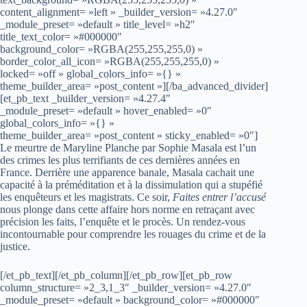
content_alignment= »left » _builder_version= »4.27.0″
_module_preset= »default » title_level= »h2″
title_text_color= »#000000″
background_color= »RGBA(255,255,255,0) »
border_color_all_icon= »RGBA(255,255,255,0) »
locked= »off » global_colors_info= »{} »
theme_builder_area= »post_content »][/ba_advanced_divider]
[et_pb_text _builder_version= »4.27.4″
_module_preset= »default » hover_enabled= »0″
global_colors_info= »{} »
theme_builder_area= »post_content » sticky_enabled= »0″]
Le meurtre de Maryline Planche par Sophie Masala est l’un
des crimes les plus terrifiants de ces dernières années en
France. Derrière une apparence banale, Masala cachait une
capacité à la préméditation et à la dissimulation qui a stupéfié
les enquêteurs et les magistrats. Ce soir,
Faites entrer l’accusé
nous plonge dans cette affaire hors norme en retraçant avec
précision les faits, l’enquête et le procès. Un rendez-vous
incontournable pour comprendre les rouages du crime et de la
justice.
[/et_pb_text][/et_pb_column][/et_pb_row][et_pb_row
column_structure= »2_3,1_3″ _builder_version= »4.27.0″
_module_preset= »default » background_color= »#000000″