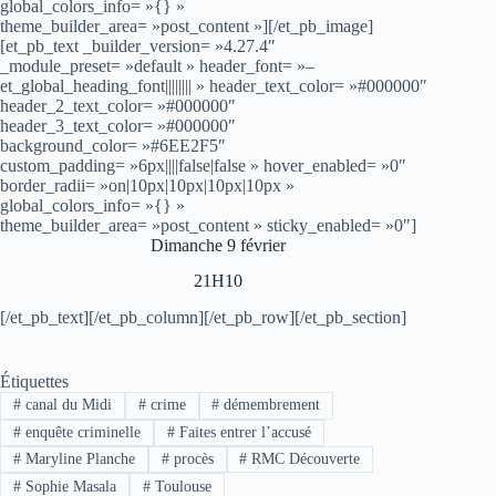
global_colors_info= »{} »
theme_builder_area= »post_content »][/et_pb_image]
[et_pb_text _builder_version= »4.27.4″
_module_preset= »default » header_font= »–
et_global_heading_font|||||||| » header_text_color= »#000000″
header_2_text_color= »#000000″
header_3_text_color= »#000000″
background_color= »#6EE2F5″
custom_padding= »6px||||false|false » hover_enabled= »0″
border_radii= »on|10px|10px|10px|10px »
global_colors_info= »{} »
theme_builder_area= »post_content » sticky_enabled= »0″]
Dimanche 9 février
21H10
[/et_pb_text][/et_pb_column][/et_pb_row][/et_pb_section]
Étiquettes
#
canal du Midi
#
crime
#
démembrement
#
enquête criminelle
#
Faites entrer l’accusé
#
Maryline Planche
#
procès
#
RMC Découverte
#
Sophie Masala
#
Toulouse