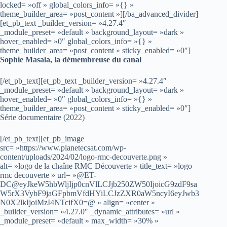
locked= »off » global_colors_info= »{} »
theme_builder_area= »post_content »][/ba_advanced_divider]
[et_pb_text _builder_version= »4.27.4″
_module_preset= »default » background_layout= »dark »
hover_enabled= »0″ global_colors_info= »{} »
theme_builder_area= »post_content » sticky_enabled= »0″]
Sophie Masala, la démembreuse du canal
[/et_pb_text][et_pb_text _builder_version= »4.27.4″
_module_preset= »default » background_layout= »dark »
hover_enabled= »0″ global_colors_info= »{} »
theme_builder_area= »post_content » sticky_enabled= »0″]
Série documentaire (2022)
[/et_pb_text][et_pb_image
src= »https://www.planetecsat.com/wp-
content/uploads/2024/02/logo-rmc-decouverte.png »
alt= »logo de la chaîne RMC Découverte » title_text= »logo
rmc decouverte » url= »@ET-
DC@eyJkeW5hbWljIjp0cnVlLCJjb250ZW50IjoicG9zdF9sa
W5rX3VybF9jaGFpbmVfdHYiLCJzZXR0aW5ncyI6eyJwb3
N0X2lkIjoiMzI4NTcifX0=@ » align= »center »
_builder_version= »4.27.0″ _dynamic_attributes= »url »
_module_preset= »default » max_width= »30% »