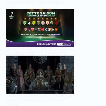
partagent le championnat d’Espagne en
France
Reprise de la Ligue 2 BKT : Le grand retour
des clubs historiques sur beIN SPORTS
Classement séries JustWatch : « House of the
Dragon » intouchable, « GIGN » sur le
podium