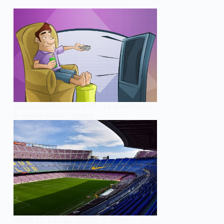
Tendances télévision 2026 : Le direct résiste,
le service public s’impose
Droits TV LaLiga : DAZN et Disney+ se