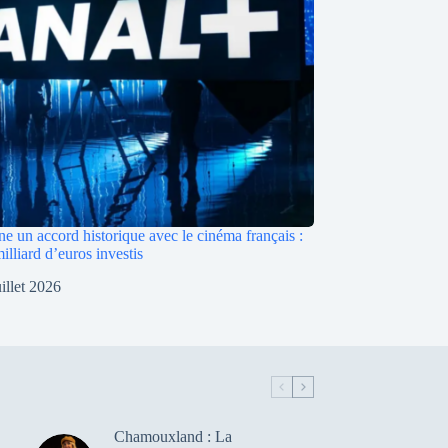
e un accord historique avec le cinéma français :
illiard d’euros investis
uillet 2026
Chamouxland : La