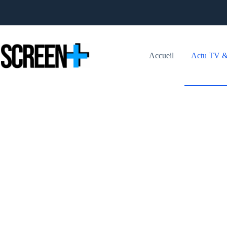
Passer
au
contenu
Accueil
Actu TV &