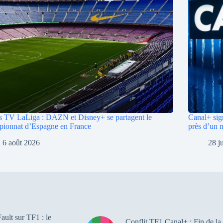
s TV LaLiga : DAZN et Disney+ se partagent le
Canal+ sign
pionnat d’Espagne en France
près d’un m
6 août 2026
28 j
ault sur TF1 : le
Conflit TF1 Canal+ : Fin de la