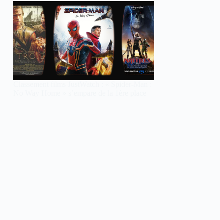
Classement films JustWatch : « Spider-Man :
No Way Home » s’empare de la 1ère place