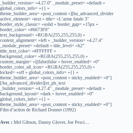
_builder_version= »4.27.0″ _module_preset= »default »
global_colors_info= »{} »
theme_builder_area= »post_content »][ba_advanced_divider
active_element= »text » title= »L’arme fatale 3″
border_style_classic= »solid » border_gap= »15px »
border_color= »#6673F0″
text_background= »RGBA(255,255,255,0) »
content_alignment= »left » _builder_version= »4.27.4″
_module_preset= »default » title_level= »h2″
title_text_color= »#FFFFFF »
background_color= »RGBA(255,255,255,0) »
custom_margin= »||||false|false » hover_enabled= »0″
border_color_all_icon= »RGBA(255,255,255,0) »
locked= »off » global_colors_info= »{} »
theme_builder_area= »post_content » sticky_enabled= »0″]
[/ba_advanced_divider][et_pb_text
_builder_version= »4.27.4″ _module_preset= »default »
background_layout= »dark » hover_enabled= »0″
global_colors_info= »{} »
theme_builder_area= »post_content » sticky_enabled= »0″]
Film d’action de Richard Donner (1992)
Avec :
Mel Gibson, Danny Glover, Joe Pesci…