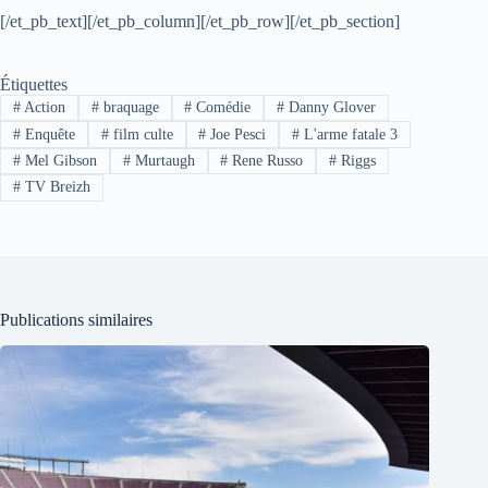
[/et_pb_text][/et_pb_column][/et_pb_row][/et_pb_section]
Étiquettes
#
Action
#
braquage
#
Comédie
#
Danny Glover
#
Enquête
#
film culte
#
Joe Pesci
#
L'arme fatale 3
#
Mel Gibson
#
Murtaugh
#
Rene Russo
#
Riggs
#
TV Breizh
Publications similaires