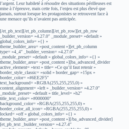
l’argent. Leur habileté à résoudre des situations périlleuses est
mise à l’épreuve, mais cette fois, l’enjeu est plus élevé que
jamais, surtout lorsque les protagonistes se retrouvent face à
une menace qu’ils n’avaient pas anticipée.
[/et_pb_text][/et_pb_column][/et_pb_row][et_pb_row
_builder_version= »4.27.0″ _module_preset= »default »
global_colors_info= »{} »
theme_builder_area= »post_content »][et_pb_column
type= »4_4″ _builder_version= »4.27.0″
_module_preset= »default » global_colors_info= »{} »
theme_builder_area= »post_content »][ba_advanced_divider
active_element= »text » title= »Ce qu’il faut retenir »
border_style_classic= »solid » border_gap= »15px »
border_color= »#6EE2F5″
text_background= »RGBA(255,255,255,0) »
content_alignment= »left » _builder_version= »4.27.0″
_module_preset= »default » title_level= »h2″
title_text_color= »#000000″
background_color= »RGBA(255,255,255,0) »
border_color_all_icon= »RGBA(255,255,255,0) »
locked= »off » global_colors_info= »{} »
theme_builder_area= »post_content »][/ba_advanced_divider]
[et_pb_text _builder_version= »4.27.4″