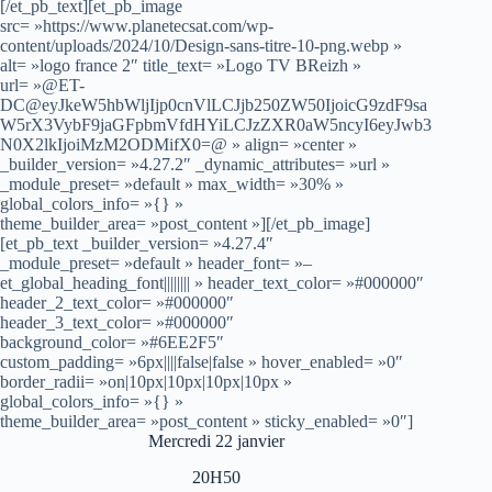
[/et_pb_text][et_pb_image
src= »https://www.planetecsat.com/wp-
content/uploads/2024/10/Design-sans-titre-10-png.webp »
alt= »logo france 2″ title_text= »Logo TV BReizh »
url= »@ET-
DC@eyJkeW5hbWljIjp0cnVlLCJjb250ZW50IjoicG9zdF9sa
W5rX3VybF9jaGFpbmVfdHYiLCJzZXR0aW5ncyI6eyJwb3
N0X2lkIjoiMzM2ODMifX0=@ » align= »center »
_builder_version= »4.27.2″ _dynamic_attributes= »url »
_module_preset= »default » max_width= »30% »
global_colors_info= »{} »
theme_builder_area= »post_content »][/et_pb_image]
[et_pb_text _builder_version= »4.27.4″
_module_preset= »default » header_font= »–
et_global_heading_font|||||||| » header_text_color= »#000000″
header_2_text_color= »#000000″
header_3_text_color= »#000000″
background_color= »#6EE2F5″
custom_padding= »6px||||false|false » hover_enabled= »0″
border_radii= »on|10px|10px|10px|10px »
global_colors_info= »{} »
theme_builder_area= »post_content » sticky_enabled= »0″]
Mercredi 22 janvier
20H50