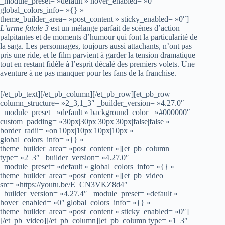
_module_preset= »default » hover_enabled= »0″
global_colors_info= »{} »
theme_builder_area= »post_content » sticky_enabled= »0″]
L’arme fatale 3
est un mélange parfait de scènes d’action
palpitantes et de moments d’humour qui font la particularité de
la saga. Les personnages, toujours aussi attachants, n’ont pas
pris une ride, et le film parvient à garder la tension dramatique
tout en restant fidèle à l’esprit décalé des premiers volets. Une
aventure à ne pas manquer pour les fans de la franchise.
[/et_pb_text][/et_pb_column][/et_pb_row][et_pb_row
column_structure= »2_3,1_3″ _builder_version= »4.27.0″
_module_preset= »default » background_color= »#000000″
custom_padding= »30px|30px|30px|30px|false|false »
border_radii= »on|10px|10px|10px|10px »
global_colors_info= »{} »
theme_builder_area= »post_content »][et_pb_column
type= »2_3″ _builder_version= »4.27.0″
_module_preset= »default » global_colors_info= »{} »
theme_builder_area= »post_content »][et_pb_video
src= »https://youtu.be/E_CN3VKZ8d4″
_builder_version= »4.27.4″ _module_preset= »default »
hover_enabled= »0″ global_colors_info= »{} »
theme_builder_area= »post_content » sticky_enabled= »0″]
[/et_pb_video][/et_pb_column][et_pb_column type= »1_3″