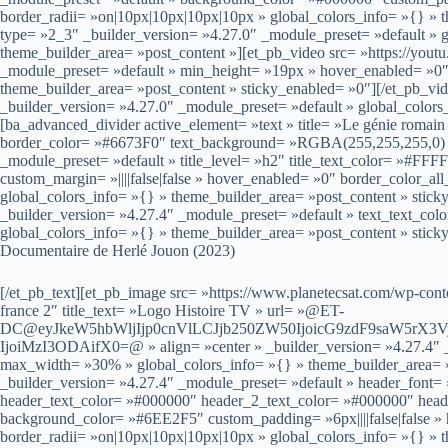
border_radii= »on|10px|10px|10px|10px » global_colors_info= »{} » 
type= »2_3″ _builder_version= »4.27.0″ _module_preset= »default » g
theme_builder_area= »post_content »][et_pb_video src= »https://you
_module_preset= »default » min_height= »19px » hover_enabled= »0″
theme_builder_area= »post_content » sticky_enabled= »0″][/et_pb_v
_builder_version= »4.27.0″ _module_preset= »default » global_colors
[ba_advanced_divider active_element= »text » title= »Le génie romain
border_color= »#6673F0″ text_background= »RGBA(255,255,255,0) » 
_module_preset= »default » title_level= »h2″ title_text_color= »#
custom_margin= »||||false|false » hover_enabled= »0″ border_color_
global_colors_info= »{} » theme_builder_area= »post_content » stick
_builder_version= »4.27.4″ _module_preset= »default » text_text_c
global_colors_info= »{} » theme_builder_area= »post_content » stick
Documentaire de Herlé Jouon (2023)
[/et_pb_text][et_pb_image src= »https://www.planetecsat.com/wp-cont
france 2″ title_text= »Logo Histoire TV » url= »@ET-
DC@eyJkeW5hbWljIjp0cnVlLCJjb250ZW50IjoicG9zdF9saW5rX3
IjoiMzI3ODAifX0=@ » align= »center » _builder_version= »4.27.4″ _
max_width= »30% » global_colors_info= »{} » theme_builder_area= »
_builder_version= »4.27.4″ _module_preset= »default » header_font= »–
header_text_color= »#000000″ header_2_text_color= »#000000″ hea
background_color= »#6EE2F5″ custom_padding= »6px||||false|false »
border_radii= »on|10px|10px|10px|10px » global_colors_info= »{} » 