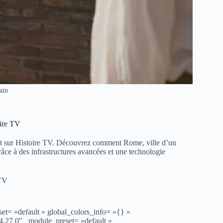
ain
oire TV
nt sur Histoire TV. Découvrez comment Rome, ville d’un
grâce à des infrastructures avancées et une technologie
TV
et= »default » global_colors_info= »{} »
4.27.0″ _module_preset= »default »