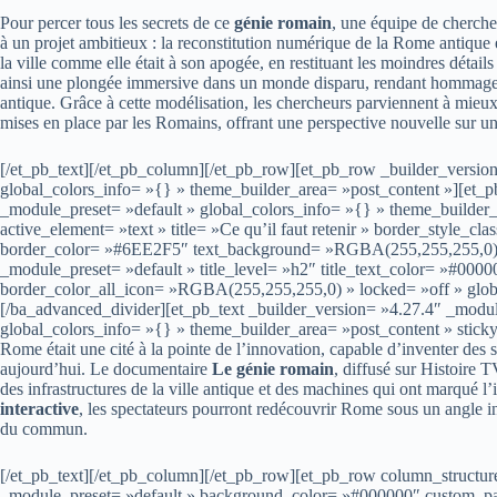
Pour percer tous les secrets de ce
génie romain
, une équipe de cherche
à un projet ambitieux : la reconstitution numérique de la Rome antique
la ville comme elle était à son apogée, en restituant les moindres détail
ainsi une plongée immersive dans un monde disparu, rendant hommage a
antique. Grâce à cette modélisation, les chercheurs parviennent à mieu
mises en place par les Romains, offrant une perspective nouvelle sur une
[/et_pb_text][/et_pb_column][/et_pb_row][et_pb_row _builder_versio
global_colors_info= »{} » theme_builder_area= »post_content »][et_
_module_preset= »default » global_colors_info= »{} » theme_builder
active_element= »text » title= »Ce qu’il faut retenir » border_style_cl
border_color= »#6EE2F5″ text_background= »RGBA(255,255,255,0) » 
_module_preset= »default » title_level= »h2″ title_text_color= »#0
border_color_all_icon= »RGBA(255,255,255,0) » locked= »off » globa
[/ba_advanced_divider][et_pb_text _builder_version= »4.27.4″ _modu
global_colors_info= »{} » theme_builder_area= »post_content » stick
Rome était une cité à la pointe de l’innovation, capable d’inventer des 
aujourd’hui. Le documentaire
Le génie romain
, diffusé sur Histoire T
des infrastructures de la ville antique et des machines qui ont marqué l
interactive
, les spectateurs pourront redécouvrir Rome sous un angle iné
du commun.
[/et_pb_text][/et_pb_column][/et_pb_row][et_pb_row column_structur
_module_preset= »default » background_color= »#000000″ custom_pad