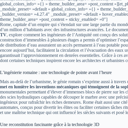
global_colors_info= »{} » theme_builder_area= »post_content »][et_
_module_preset= »default » global_colors_info= »{} » theme_builder_
_builder_version= »4.27.4″ _module_preset= »default » hover_enable
theme_builder_area= »post_content » sticky_enabled= »0″]
Rome, capitale d’un empire qui s’étendait sur une large partie du monde
d’un million d’habitants avec des infrastructures avancées. Le documen
TV
, explore comment les ingénieurs de l’Antiquité ont conçu des solut
construction d’immeubles à plusieurs étages a permis d’optimiser l’esp
de distribution d’eau assuraient un accès permanent à l’eau potable pou
encore aujourd’hui, facilitaient la circulation et l’évacuation des eaux u
garantissait l’approvisionnement en denrées essentielles. Grâce à ces
dont certaines techniques inspirent encore les architectes et urbanistes
L’ingénierie romaine : une technologie de pointe avant l’heure
Mais au-delà de l’urbanisme, le génie romain s’exprime aussi à traver
met en lumière les inventions mécaniques qui témoignent de la sop
monumentales permettant d’élever d’immenses blocs de pierre sur les cha
des scies hydrauliques capables de découper le marbre avec une précis
ingénieux pour rafraîchir les riches demeures. Rome était aussi une cité 
automates, conçus pour divertir les élites ou faciliter certaines tâches 
et une maîtrise technique qui ont influencé les siècles suivants et posé 
Une reconstitution fascinante grâce à la technologie 3D