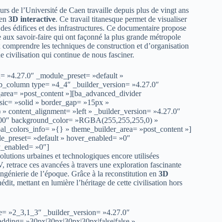
urs de l’Université de Caen travaille depuis plus de vingt ans
 en
3D interactive
. Ce travail titanesque permet de visualiser
s des édifices et des infrastructures. Ce documentaire propose
ux savoir-faire qui ont façonné la plus grande métropole
x comprendre les techniques de construction et d’organisation
 civilisation qui continue de nous fasciner.
n= »4.27.0″ _module_preset= »default »
pb_column type= »4_4″ _builder_version= »4.27.0″
_area= »post_content »][ba_advanced_divider
assic= »solid » border_gap= »15px »
content_alignment= »left » _builder_version= »4.27.0″
00000″ background_color= »RGBA(255,255,255,0) »
l_colors_info= »{} » theme_builder_area= »post_content »]
le_preset= »default » hover_enabled= »0″
y_enabled= »0″]
solutions urbaines et technologiques encore utilisées
V, retrace ces avancées à travers une exploration fascinante
’ingénierie de l’époque. Grâce à la reconstitution en
3D
dit, mettant en lumière l’héritage de cette civilisation hors
e= »2_3,1_3″ _builder_version= »4.27.0″
ding= »30px|30px|30px|30px|false|false »