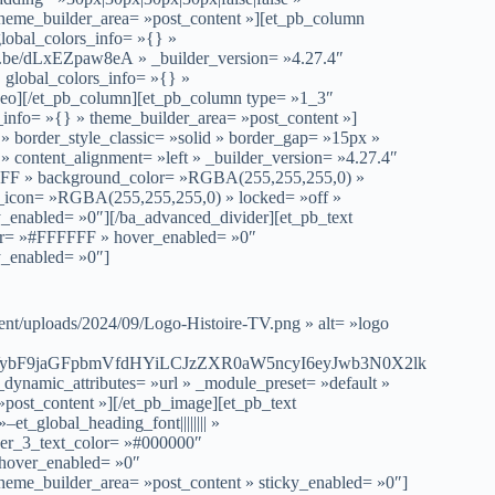
theme_builder_area= »post_content »][et_pb_column
lobal_colors_info= »{} »
tu.be/dLxEZpaw8eA » _builder_version= »4.27.4″
 global_colors_info= »{} »
ideo][/et_pb_column][et_pb_column type= »1_3″
_info= »{} » theme_builder_area= »post_content »]
 » border_style_classic= »solid » border_gap= »15px »
content_alignment= »left » _builder_version= »4.27.4″
FFFFFF » background_color= »RGBA(255,255,255,0) »
all_icon= »RGBA(255,255,255,0) » locked= »off »
y_enabled= »0″][/ba_advanced_divider][et_pb_text
olor= »#FFFFFF » hover_enabled= »0″
y_enabled= »0″]
ent/uploads/2024/09/Logo-Histoire-TV.png » alt= »logo
VybF9jaGFpbmVfdHYiLCJzZXR0aW5ncyI6eyJwb3N0X2lk
dynamic_attributes= »url » _module_preset= »default »
post_content »][/et_pb_image][et_pb_text
et_global_heading_font|||||||| »
der_3_text_color= »#000000″
 hover_enabled= »0″
theme_builder_area= »post_content » sticky_enabled= »0″]