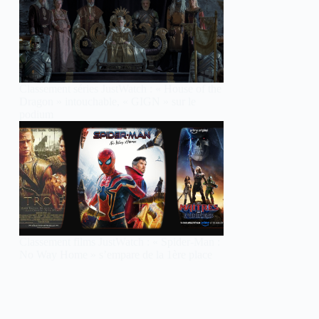
Classement séries JustWatch : « House of the
Dragon » intouchable, « GIGN » sur le
podium
Classement films JustWatch : « Spider-Man :
No Way Home » s’empare de la 1ère place