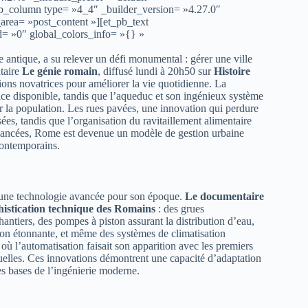
pb_column type= »4_4″ _builder_version= »4.27.0″
area= »post_content »][et_pb_text
d= »0″ global_colors_info= »{} »
 antique, a su relever un défi monumental : gérer une ville
taire
Le génie romain
, diffusé lundi à 20h50 sur
Histoire
ions novatrices pour améliorer la vie quotidienne. La
ace disponible, tandis que l’aqueduc et son ingénieux système
r la population. Les rues pavées, une innovation qui perdure
sées, tandis que l’organisation du ravitaillement alimentaire
 avancées, Rome est devenue un modèle de gestion urbaine
 contemporains.
s une technologie avancée pour son époque.
Le documentaire
histication technique des Romains
: des grues
ntiers, des pompes à piston assurant la distribution d’eau,
ion étonnante, et même des systèmes de climatisation
où l’automatisation faisait son apparition avec les premiers
rituelles. Ces innovations démontrent une capacité d’adaptation
les bases de l’ingénierie moderne.