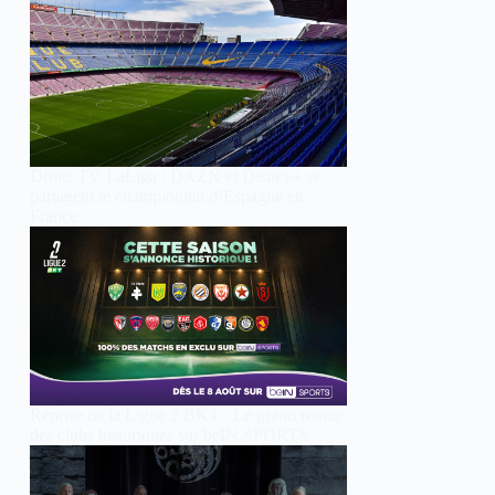
Droits TV LaLiga : DAZN et Disney+ se
partagent le championnat d’Espagne en
France
Reprise de la Ligue 2 BKT : Le grand retour
des clubs historiques sur beIN SPORTS