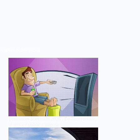
rnières publications
Tendances télévision 2026 : Le direct résiste,
le service public s’impose