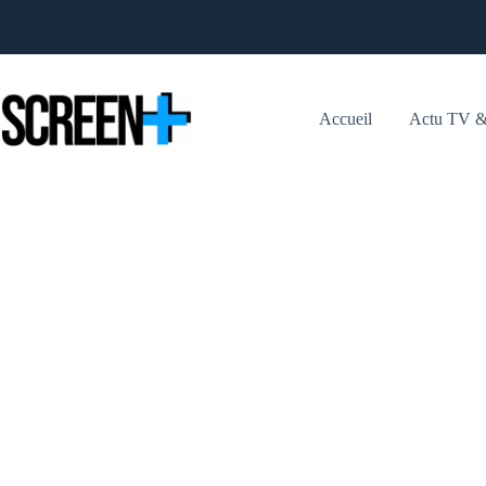
Passer
au
contenu
Accueil
Actu TV &