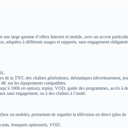
ne large gamme d’offres Internet et mobile, avec un accent particulier s
ion, adaptées à différents usages et supports, sans engagement obligatoir
SL.
s de la TNT, des chaînes généralistes, thématiques (divertissement, jeun
n 4K sur les équipements compatibles.
(jusqu’à 100h en option), replay, VOD, guide des programmes, accès à 
naux sans engagement, ou à des chaînes à l’unité.
 (box ou mobile), permettant de regarder la télévision en direct (plus de 
odcasts, bouquets optionnels, VOD.