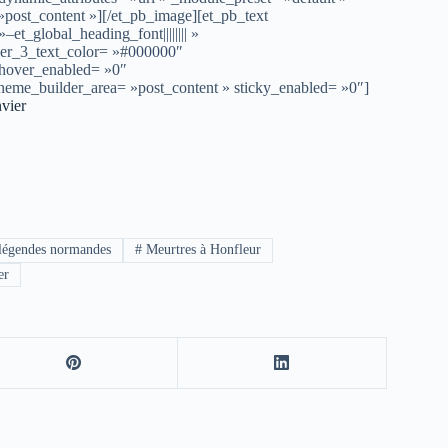
post_content »][/et_pb_image][et_pb_text
et_global_heading_font|||||||| »
der_3_text_color= »#000000″
 hover_enabled= »0″
theme_builder_area= »post_content » sticky_enabled= »0″]
vier
légendes normandes
#
Meurtres à Honfleur
er