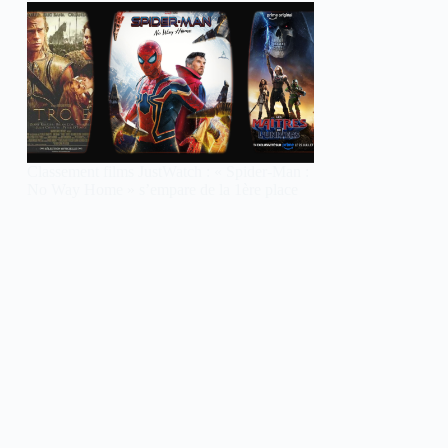
Classement films JustWatch : « Spider-Man :
No Way Home » s’empare de la 1ère place