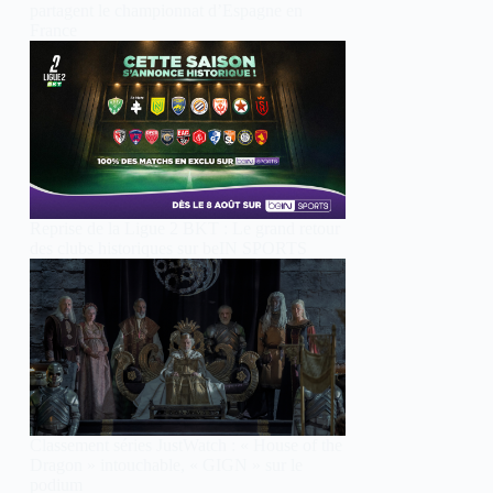
partagent le championnat d’Espagne en
France
Reprise de la Ligue 2 BKT : Le grand retour
des clubs historiques sur beIN SPORTS
Classement séries JustWatch : « House of the
Dragon » intouchable, « GIGN » sur le
podium