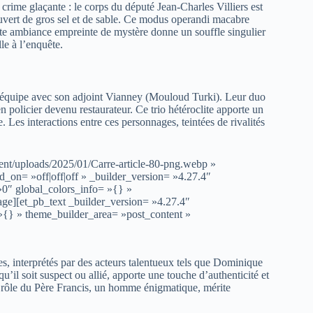
crime glaçante : le corps du député Jean-Charles Villiers est
uvert de gros sel et de sable. Ce modus operandi macabre
tte ambiance empreinte de mystère donne un souffle singulier
lle à l’enquête.
ait équipe avec son adjoint Vianney (Mouloud Turki). Leur duo
n policier devenu restaurateur. Ce trio hétéroclite apporte un
e. Les interactions entre ces personnages, teintées de rivalités
ent/uploads/2025/01/Carre-article-80-png.webp »
ed_on= »off|off|off » _builder_version= »4.27.4″
»0″ global_colors_info= »{} »
ge][et_pb_text _builder_version= »4.27.4″
»{} » theme_builder_area= »post_content »
es, interprétés par des acteurs talentueux tels que Dominique
il soit suspect ou allié, apporte une touche d’authenticité et
le rôle du Père Francis, un homme énigmatique, mérite