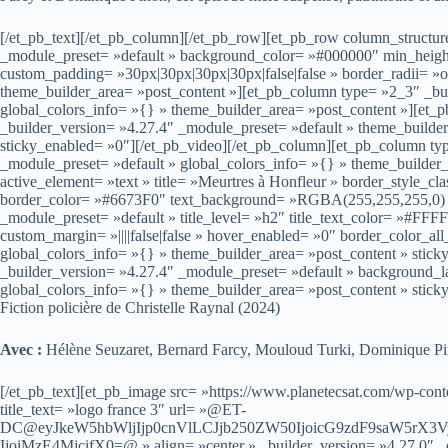
[/et_pb_text][/et_pb_column][/et_pb_row][et_pb_row column_structur
_module_preset= »default » background_color= »#000000″ min_heig
custom_padding= »30px|30px|30px|30px|false|false » border_radii= »
theme_builder_area= »post_content »][et_pb_column type= »2_3″ _bui
global_colors_info= »{} » theme_builder_area= »post_content »][e
_builder_version= »4.27.4″ _module_preset= »default » theme_builde
sticky_enabled= »0″][/et_pb_video][/et_pb_column][et_pb_column ty
_module_preset= »default » global_colors_info= »{} » theme_builder
active_element= »text » title= »Meurtres à Honfleur » border_style_cl
border_color= »#6673F0″ text_background= »RGBA(255,255,255,0) » 
_module_preset= »default » title_level= »h2″ title_text_color= »#
custom_margin= »||||false|false » hover_enabled= »0″ border_color_
global_colors_info= »{} » theme_builder_area= »post_content » stick
_builder_version= »4.27.4″ _module_preset= »default » background_
global_colors_info= »{} » theme_builder_area= »post_content » stick
Fiction policière de Christelle Raynal (2024)
Avec :
Hélène Seuzaret, Bernard Farcy, Mouloud Turki, Dominique P
[/et_pb_text][et_pb_image src= »https://www.planetecsat.com/wp-conte
title_text= »logo france 3″ url= »@ET-
DC@eyJkeW5hbWljIjp0cnVlLCJjb250ZW50IjoicG9zdF9saW5rX3
IjoiMzE4MjcifX0=@ » align= »center » _builder_version= »4.27.0″ _d