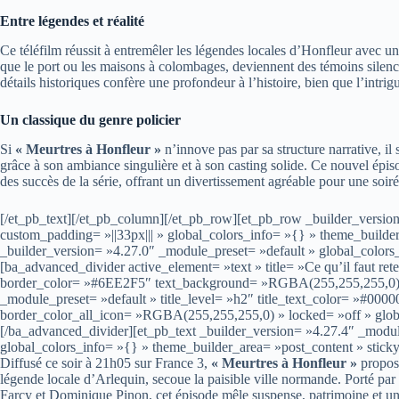
Entre légendes et réalité
Ce téléfilm réussit à entremêler les légendes locales d’Honfleur avec u
que le port ou les maisons à colombages, deviennent des témoins silen
détails historiques confère une profondeur à l’histoire, bien que l’intrig
Un classique du genre policier
Si
« Meurtres à Honfleur »
n’innove pas par sa structure narrative, il
grâce à son ambiance singulière et à son casting solide. Ce nouvel épiso
des succès de la série, offrant un divertissement agréable pour une soiré
[/et_pb_text][/et_pb_column][/et_pb_row][et_pb_row _builder_versio
custom_padding= »||33px||| » global_colors_info= »{} » theme_build
_builder_version= »4.27.0″ _module_preset= »default » global_colors
[ba_advanced_divider active_element= »text » title= »Ce qu’il faut ret
border_color= »#6EE2F5″ text_background= »RGBA(255,255,255,0) » 
_module_preset= »default » title_level= »h2″ title_text_color= »#0
border_color_all_icon= »RGBA(255,255,255,0) » locked= »off » globa
[/ba_advanced_divider][et_pb_text _builder_version= »4.27.4″ _modu
global_colors_info= »{} » theme_builder_area= »post_content » stick
Diffusé ce soir à 21h05 sur France 3,
« Meurtres à Honfleur »
propose
légende locale d’Arlequin, secoue la paisible ville normande. Porté pa
Farcy et Dominique Pinon, cet épisode mêle suspense, patrimoine et u