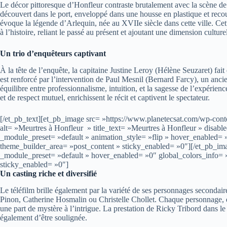
Le décor pittoresque d’Honfleur contraste brutalement avec la scène de 
découvert dans le port, enveloppé dans une housse en plastique et reco
évoque la légende d’Arlequin, née au XVIIe siècle dans cette ville. Ce
à l’histoire, reliant le passé au présent et ajoutant une dimension culture
Un trio d’enquêteurs captivant
À la tête de l’enquête, la capitaine Justine Leroy (Hélène Seuzaret) f
est renforcé par l’intervention de Paul Mesnil (Bernard Farcy), un ancie
équilibre entre professionnalisme, intuition, et la sagesse de l’expérienc
et de respect mutuel, enrichissent le récit et captivent le spectateur.
[/et_pb_text][et_pb_image src= »https://www.planetecsat.com/wp-cont
alt= »Meurtres à Honfleur » title_text= »Meurtres à Honfleur » disabl
_module_preset= »default » animation_style= »flip » hover_enabled= 
theme_builder_area= »post_content » sticky_enabled= »0″][/et_pb_ima
_module_preset= »default » hover_enabled= »0″ global_colors_info= 
sticky_enabled= »0″]
Un casting riche et diversifié
Le téléfilm brille également par la variété de ses personnages secondair
Pinon, Catherine Hosmalin ou Christelle Chollet. Chaque personnage, qu’
une part de mystère à l’intrigue. La prestation de Ricky Tribord dans 
également d’être soulignée.