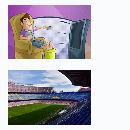
Tendances télévision 2026 : Le direct résiste,
le service public s’impose
Droits TV LaLiga : DAZN et Disney+ se