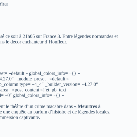
fleur
sé ce soir à 21h05 sur France 3. Entre légendes normandes et
ans le décor enchanteur d’Honfleur.
et= »default » global_colors_info= »{} »
4.27.0″ _module_preset= »default »
pb_column type= »4_4″ _builder_version= »4.27.0″
area= »post_content »][et_pb_text
d= »0″ global_colors_info= »{} »
ent le théâtre d’un crime macabre dans
« Meurtres à
ore une enquête au parfum d’histoire et de légendes locales.
immersion captivante.