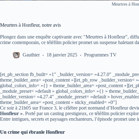
Meurtres à Hon
Meurtres à Honfleur, notre avis
Plongez dans une enquête captivante avec "Meurtres à Honfleur", diffu
crime contemporain, ce téléfilm policier promet un suspense haletant d
Gauthier
18 janvier 2025
Programmes TV
[et_pb_section fb_built= »1″ _builder_version= »4.27.0″ _module_pres
theme_builder_area= »post_content »][et_pb_row _builder_version= »
global_colors_info= »{} » theme_builder_area= »post_content »][et_
_module_preset= »default » global_colors_info= »{} » theme_builder_
_builder_version= »4.27.4″ _module_preset= »default » hover_enable
theme_builder_area= »post_content » sticky_enabled= »0″]
Ce soir à 21h05 sur France 3, le célèbre port normand d’Honfleur devi
Honfleur »
. Porté par un casting prestigieux, ce téléfilm policier expl
Entre intrigues, secrets et paysages enchanteurs, l’épisode promet une 
Un crime qui ébranle Honfleur