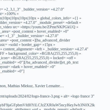
e= »2_3,1_3″ _builder_version= »4.27.0″
ht= »100% »
on|10px|10px|10px|10px » global_colors_info= »{} »
lder_version= »4.27.0″ _module_preset= »default »
t_pb_video src= »https://youtu.be/ZPmeNKPGkUQ »
r_area= »post_content » hover_enabled= »0″
pe= »1_3″ _builder_version= »4.27.0″
_area= »post_content »][ba_advanced_divider
assic= »solid » border_gap= »15px »
content_alignment= »left » _builder_version= »4.27.4″
FFFFFF » background_color= »RGBA(255,255,255,0) »
all_icon= »RGBA(255,255,255,0) » locked= »off »
y_enabled= »0″][/ba_advanced_divider][et_pb_text
layout= »dark » hover_enabled= »0″
y_enabled= »0″]
inon, Mathias Mlekuz, Xavier Lemaitre…
nt/uploads/2024/02/logo-france-3.png » alt= »logo france 3″
VybF9jaGFpbmVfdHYiLCJzZXR0aW5ncyI6eyJwb3N0X2lk
ynamic_attributes= »url » _module_preset= »default »