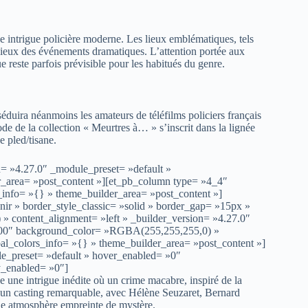
ne intrigue policière moderne. Les lieux emblématiques, tels
cieux des événements dramatiques. L’attention portée aux
ue reste parfois prévisible pour les habitués du genre.
 séduira néanmoins les amateurs de téléfilms policiers français
de de la collection « Meurtres à… » s’inscrit dans la lignée
e pled/tisane.
n= »4.27.0″ _module_preset= »default »
er_area= »post_content »][et_pb_column type= »4_4″
_info= »{} » theme_builder_area= »post_content »]
enir » border_style_classic= »solid » border_gap= »15px »
content_alignment= »left » _builder_version= »4.27.0″
00000″ background_color= »RGBA(255,255,255,0) »
l_colors_info= »{} » theme_builder_area= »post_content »]
le_preset= »default » hover_enabled= »0″
y_enabled= »0″]
 une intrigue inédite où un crime macabre, inspiré de la
r un casting remarquable, avec Hélène Seuzaret, Bernard
ne atmosphère empreinte de mystère.