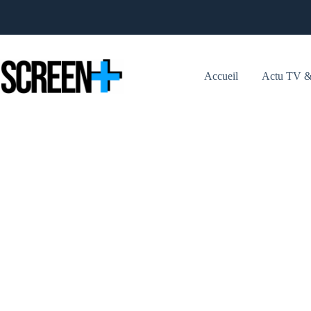
Passer
au
contenu
Accueil
Actu TV &