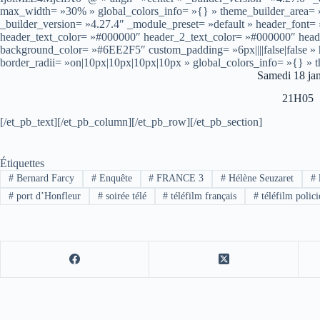
max_width= »30% » global_colors_info= »{} » theme_builder_area= »
_builder_version= »4.27.4″ _module_preset= »default » header_font= »–
header_text_color= »#000000″ header_2_text_color= »#000000″ hea
background_color= »#6EE2F5″ custom_padding= »6px||||false|false »
border_radii= »on|10px|10px|10px|10px » global_colors_info= »{} » 
Samedi 18 jan
21H05
[/et_pb_text][/et_pb_column][/et_pb_row][/et_pb_section]
Étiquettes
#
Bernard Farcy
#
Enquête
#
FRANCE 3
#
Hélène Seuzaret
#
#
port d’Honfleur
#
soirée télé
#
téléfilm français
#
téléfilm polici