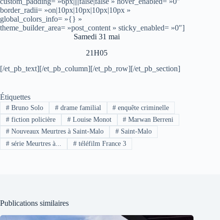
custom_padding= »6px||||false|false » hover_enabled= »0″
border_radii= »on|10px|10px|10px|10px »
global_colors_info= »{} »
theme_builder_area= »post_content » sticky_enabled= »0″]
Samedi 31 mai
21H05
[/et_pb_text][/et_pb_column][/et_pb_row][/et_pb_section]
Étiquettes
#
Bruno Solo
#
drame familial
#
enquête criminelle
#
fiction policière
#
Louise Monot
#
Marwan Berreni
#
Nouveaux Meurtres à Saint-Malo
#
Saint-Malo
#
série Meurtres à...
#
téléfilm France 3
Publications similaires