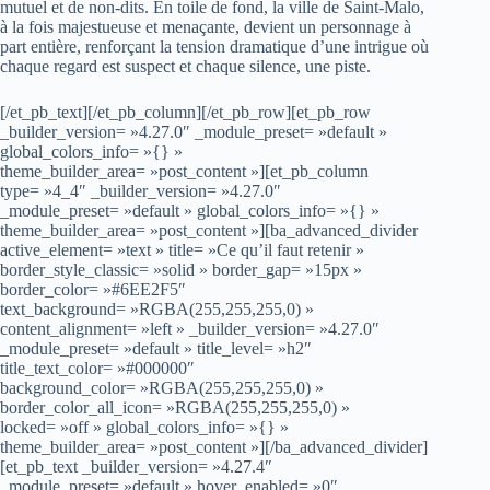
mutuel et de non-dits. En toile de fond, la ville de Saint-Malo,
à la fois majestueuse et menaçante, devient un personnage à
part entière, renforçant la tension dramatique d’une intrigue où
chaque regard est suspect et chaque silence, une piste.
[/et_pb_text][/et_pb_column][/et_pb_row][et_pb_row
_builder_version= »4.27.0″ _module_preset= »default »
global_colors_info= »{} »
theme_builder_area= »post_content »][et_pb_column
type= »4_4″ _builder_version= »4.27.0″
_module_preset= »default » global_colors_info= »{} »
theme_builder_area= »post_content »][ba_advanced_divider
active_element= »text » title= »Ce qu’il faut retenir »
border_style_classic= »solid » border_gap= »15px »
border_color= »#6EE2F5″
text_background= »RGBA(255,255,255,0) »
content_alignment= »left » _builder_version= »4.27.0″
_module_preset= »default » title_level= »h2″
title_text_color= »#000000″
background_color= »RGBA(255,255,255,0) »
border_color_all_icon= »RGBA(255,255,255,0) »
locked= »off » global_colors_info= »{} »
theme_builder_area= »post_content »][/ba_advanced_divider]
[et_pb_text _builder_version= »4.27.4″
_module_preset= »default » hover_enabled= »0″