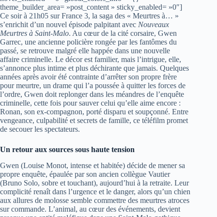
theme_builder_area= »post_content » sticky_enabled= »0″]
Ce soir à 21h05 sur France 3, la saga des « Meurtres à… »
s’enrichit d’un nouvel épisode palpitant avec
Nouveaux
Meurtres à Saint-Malo
. Au cœur de la cité corsaire, Gwen
Garrec, une ancienne policière rongée par les fantômes du
passé, se retrouve malgré elle happée dans une nouvelle
affaire criminelle. Le décor est familier, mais l’intrigue, elle,
s’annonce plus intime et plus déchirante que jamais. Quelques
années après avoir été contrainte d’arrêter son propre frère
pour meurtre, un drame qui l’a poussée à quitter les forces de
l’ordre, Gwen doit replonger dans les méandres de l’enquête
criminelle, cette fois pour sauver celui qu’elle aime encore :
Ronan, son ex-compagnon, porté disparu et soupçonné. Entre
vengeance, culpabilité et secrets de famille, ce téléfilm promet
de secouer les spectateurs.
Un retour aux sources sous haute tension
Gwen (Louise Monot, intense et habitée) décide de mener sa
propre enquête, épaulée par son ancien collègue Vautier
(Bruno Solo, sobre et touchant), aujourd’hui à la retraite. Leur
complicité renaît dans l’urgence et le danger, alors qu’un chien
aux allures de molosse semble commettre des meurtres atroces
sur commande. L’animal, au cœur des événements, devient