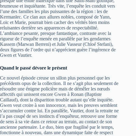
presque une entité maléfique dans une Saint-Malo gothique,
brumeuse et inquiétante. Très vite, l’enquête les conduit vers
l’une des familles les plus puissantes de la région : les de
Kermanlec. Ce clan aux allures nobles, composé de Yann,
Loïc et Marie, pourrait bien cacher des vérités bien moins
reluisantes derrière ses apparences de respectabilité.
L’ambiance pesante, presque fantastique, contraste avec la
rigueur de l’enquête menée en parallèle par les gendarmes
Kassem (Marwan Berreni) et Julie Vasseur (Chloé Stefani),
deux figures de l’ordre qui n’apprécient guère l’ingérence de
Gwen et Vautier.
Quand le passé dévore le présent
Ce nouvel épisode creuse un sillon plus personnel que les
précédents opus de la collection. Il ne s’agit plus seulement de
résoudre une énigme policière mais de démêler les nœuds
affectifs qui unissent encore Gwen à Ronan (Baptiste
Caillaud), dont la disparition trouble autant qu’elle inquiète.
Gwen veut croire à son innocence, mais les preuves semblent
s’accumuler contre lui. En parallèle, Vautier, dont la retraite ne
l’a pas coupé de ses instincts d’enquêteur, retrouve une forme
de sens à sa vie dans ce retour au terrain, au contact de son
ancienne partenaire. Le duo, bien que fragilisé par le temps,
fonctionne à nouveau, dans une dynamique faite de respect