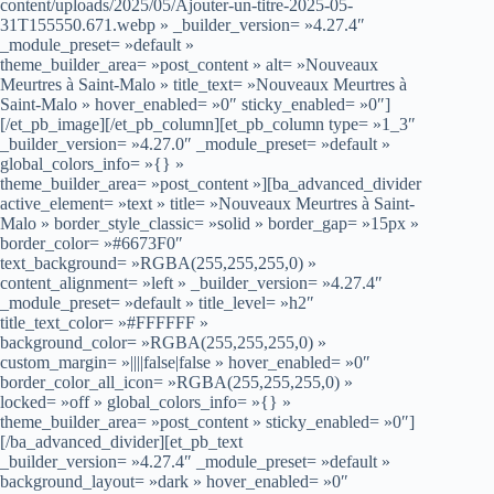
content/uploads/2025/05/Ajouter-un-titre-2025-05-
31T155550.671.webp » _builder_version= »4.27.4″
_module_preset= »default »
theme_builder_area= »post_content » alt= »Nouveaux
Meurtres à Saint-Malo » title_text= »Nouveaux Meurtres à
Saint-Malo » hover_enabled= »0″ sticky_enabled= »0″]
[/et_pb_image][/et_pb_column][et_pb_column type= »1_3″
_builder_version= »4.27.0″ _module_preset= »default »
global_colors_info= »{} »
theme_builder_area= »post_content »][ba_advanced_divider
active_element= »text » title= »Nouveaux Meurtres à Saint-
Malo » border_style_classic= »solid » border_gap= »15px »
border_color= »#6673F0″
text_background= »RGBA(255,255,255,0) »
content_alignment= »left » _builder_version= »4.27.4″
_module_preset= »default » title_level= »h2″
title_text_color= »#FFFFFF »
background_color= »RGBA(255,255,255,0) »
custom_margin= »||||false|false » hover_enabled= »0″
border_color_all_icon= »RGBA(255,255,255,0) »
locked= »off » global_colors_info= »{} »
theme_builder_area= »post_content » sticky_enabled= »0″]
[/ba_advanced_divider][et_pb_text
_builder_version= »4.27.4″ _module_preset= »default »
background_layout= »dark » hover_enabled= »0″