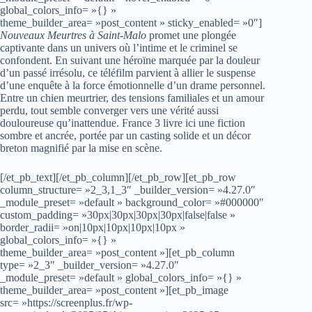
global_colors_info= »{} »
theme_builder_area= »post_content » sticky_enabled= »0″]
Nouveaux Meurtres à Saint-Malo
promet une plongée
captivante dans un univers où l’intime et le criminel se
confondent. En suivant une héroïne marquée par la douleur
d’un passé irrésolu, ce téléfilm parvient à allier le suspense
d’une enquête à la force émotionnelle d’un drame personnel.
Entre un chien meurtrier, des tensions familiales et un amour
perdu, tout semble converger vers une vérité aussi
douloureuse qu’inattendue. France 3 livre ici une fiction
sombre et ancrée, portée par un casting solide et un décor
breton magnifié par la mise en scène.
[/et_pb_text][/et_pb_column][/et_pb_row][et_pb_row
column_structure= »2_3,1_3″ _builder_version= »4.27.0″
_module_preset= »default » background_color= »#000000″
custom_padding= »30px|30px|30px|30px|false|false »
border_radii= »on|10px|10px|10px|10px »
global_colors_info= »{} »
theme_builder_area= »post_content »][et_pb_column
type= »2_3″ _builder_version= »4.27.0″
_module_preset= »default » global_colors_info= »{} »
theme_builder_area= »post_content »][et_pb_image
src= »https://screenplus.fr/wp-