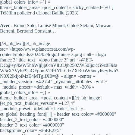
global_colors_info= »{} »
theme_builder_area= »post_content » sticky_enabled= »0″]
Téléfilm policier d eLionel Bailliu (2023)
Avec
: Bruno Solo, Louise Monot, Chloé Stefani, Marwan
Berreni, Bertrand Constant…
[/et_pb_text][et_pb_image
src= »https://www.planetecsat.com/wp-
content/uploads/2024/02/logo-france-3.png » alt= »logo
france 3″ title_text= »logo france 3″ url= »@ET-
DC@eyJkeW5hbWljIjp0cnVlLCJjb250ZW50IjoicG9zdF9sa
W5rX3VybF9jaGFpbmVfdHYiLCJzZXR0aW5ncyI6eyJwb3
N0X2lkIjoiMzE4MTgifX0=@ » align= »center »
_builder_version= »4.27.4″ _dynamic_attributes= »url »
_module_preset= »default » max_width= »30% »
global_colors_info= »{} »
theme_builder_area= »post_content »][/et_pb_image]
[et_pb_text _builder_version= »4.27.4″
_module_preset= »default » header_font= »–
et_global_heading_font|||||||| » header_text_color= »#000000″
header_2_text_color= »#000000″
header_3_text_color= »#000000″
background_color= »#6EE2F5″