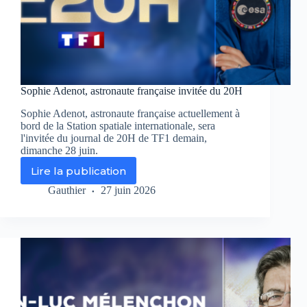
Sophie Adenot, astronaute française invitée du 20H
Sophie Adenot, astronaute française actuellement à
bord de la Station spatiale internationale, sera
l'invitée du journal de 20H de TF1 demain,
dimanche 28 juin.
Lire la publication
Sophie
Adenot,
Gauthier
27 juin 2026
astronaute
française
invitée
du
20H