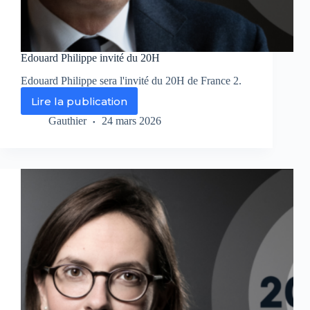
Edouard Philippe invité du 20H
Edouard Philippe sera l'invité du 20H de France 2.
Lire la publication
Edouard
Philippe
Gauthier
24 mars 2026
invité
du
20H