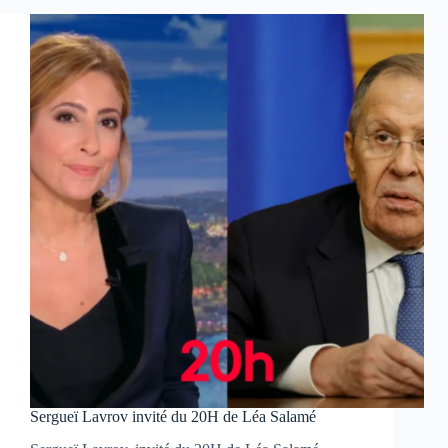
du
20H
Sergueï Lavrov invité du 20H de Léa Salamé