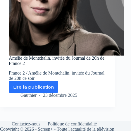
Amélie de Montchalin, invitée du Journal de 20h de
France 2
France 2 / Amélie de Montchalin, invitée du Journal
de 20h ce soir
Lire la publication
Amélie
de
Gauthier
23 décembre 2025
Montchalin,
invitée
du
Journal
de
Contactez-nous
Politique de confidentialité
20h
Copyright © 2026 - Screen+ - Toute l'actualité de la télévision