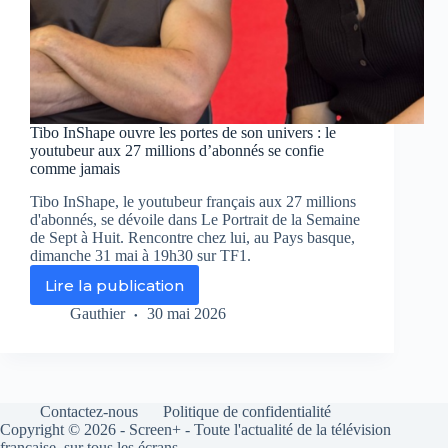
Tibo InShape ouvre les portes de son univers : le
youtubeur aux 27 millions d’abonnés se confie
comme jamais
Tibo InShape, le youtubeur français aux 27 millions
d'abonnés, se dévoile dans Le Portrait de la Semaine
de Sept à Huit. Rencontre chez lui, au Pays basque,
dimanche 31 mai à 19h30 sur TF1.
Lire la publication
Tibo
InShape
Gauthier
30 mai 2026
ouvre
les
portes
de
son
Contactez-nous
Politique de confidentialité
univers
Copyright © 2026 - Screen+ - Toute l'actualité de la télévision
:
française, sur tous les écrans