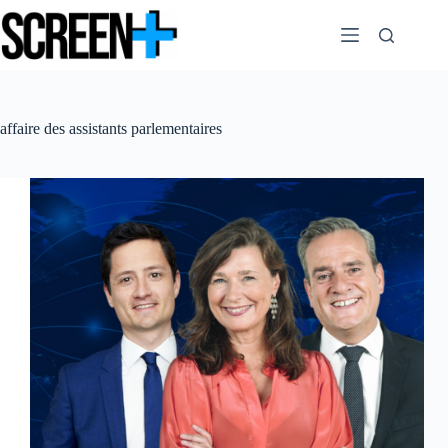
Passer
au
contenu
affaire des assistants parlementaires