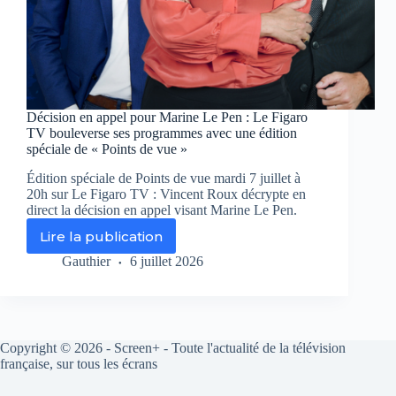
Décision en appel pour Marine Le Pen : Le Figaro
TV bouleverse ses programmes avec une édition
spéciale de « Points de vue »
Édition spéciale de Points de vue mardi 7 juillet à
20h sur Le Figaro TV : Vincent Roux décrypte en
direct la décision en appel visant Marine Le Pen.
Lire la publication
Décision
en
Gauthier
6 juillet 2026
appel
pour
Marine
Le
Pen
Copyright © 2026 - Screen+ - Toute l'actualité de la télévision
:
française, sur tous les écrans
Le
Figaro