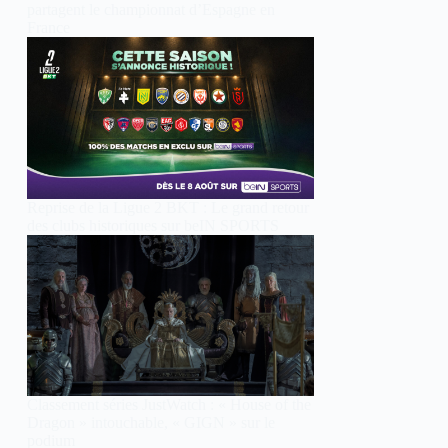
partagent le championnat d’Espagne en
France
Reprise de la Ligue 2 BKT : Le grand retour
des clubs historiques sur beIN SPORTS
Classement séries JustWatch : « House of the
Dragon » intouchable, « GIGN » sur le
podium