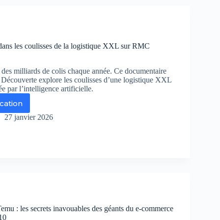
alls
 »
médie
ans les coulisses de la logistique XXL sur RMC
ter
relly
es milliards de colis chaque année. Ce documentaire
Découverte explore les coulisses d’une logistique XXL
e par l’intelligence artificielle.
us
ication
azon,
re
trez
ler
27 janvier 2026
ns
,
lisses
ponible
r
ime
istique
deo
L
r
C
 Temu : les secrets inavouables des géants du e-commerce
couverte
10