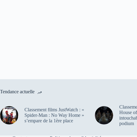
Tendance actuelle
Classemen
Classement films JustWatch : «
House of
Spider-Man : No Way Home »
intoucha
s’empare de la 1ère place
podium