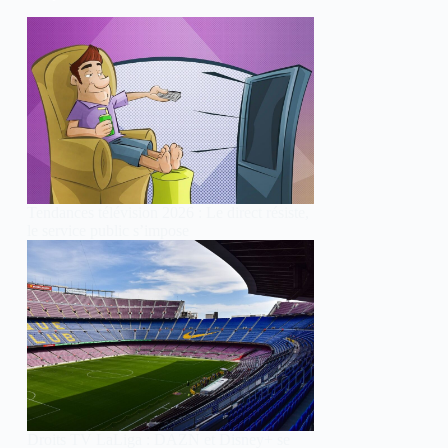
Tendances télévision 2026 : Le direct résiste,
le service public s’impose
Droits TV LaLiga : DAZN et Disney+ se