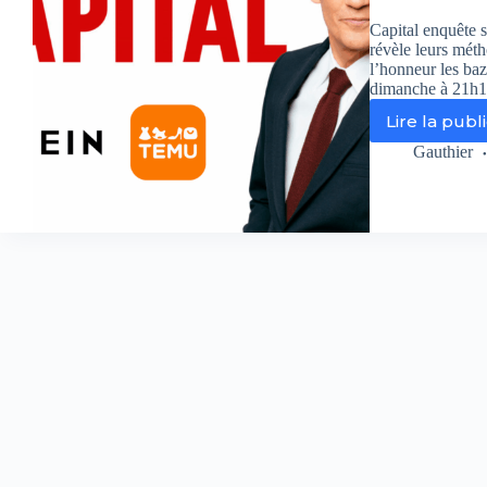
Capital enquête 
révèle leurs mét
l’honneur les baz
dimanche à 21h1
Lire la publ
Cap
:
Gauthier
She
Te
:
les
sec
in
de
gé
du
e-
co
dév
dè
21