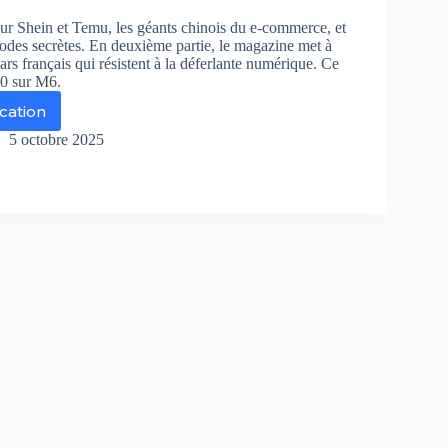
sur Shein et Temu, les géants chinois du e-commerce, et
hodes secrètes. En deuxième partie, le magazine met à
ars français qui résistent à la déferlante numérique. Ce
0 sur M6.
ication
ital
5 octobre 2025
in,
mu
rets
avouables
s
ants
mmerce
oilés
s
h10