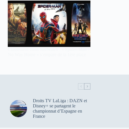
Classement films JustWatch : « Spider-Man :
No Way Home » s’empare de la 1ère place
Droits TV LaLiga : DAZN et
Disney+ se partagent le
championnat d’Espagne en
France