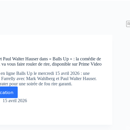
 Paul Walter Hauser dans « Balls Up » : la comédie de
i va vous faire rouler de rire, disponible sur Prime Video
en ligne Balls Up le mercredi 15 avril 2026 : une
 Farrelly avec Mark Wahlberg et Paul Walter Hauser.
rater pour une soirée de fou rire garanti.
ication
rk
hlberg
15 avril 2026
ul
lter
user
ns
De