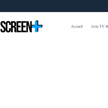
Passer
au
contenu
Accueil
Actu TV &