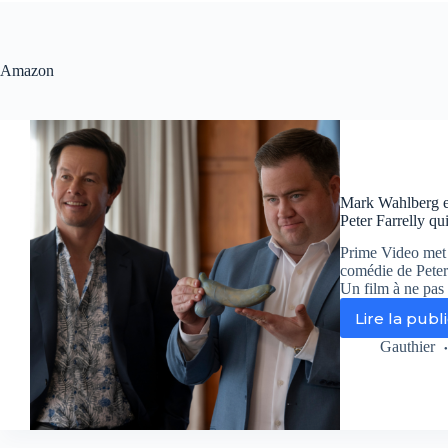
Amazon
Mark Wahlberg et
Peter Farrelly qu
Prime Video met 
comédie de Peter
Un film à ne pas 
Lire la publ
Ma
Wa
Gauthier
et
Pa
Wa
Ha
da