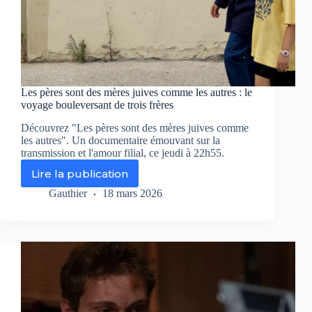
Les pères sont des mères juives comme les autres : le
voyage bouleversant de trois frères
Découvrez "Les pères sont des mères juives comme
les autres". Un documentaire émouvant sur la
transmission et l'amour filial, ce jeudi à 22h55.
Lire la publication
Les
pères
Gauthier
18 mars 2026
sont
des
mères
juives
comme
les
autres
:
le