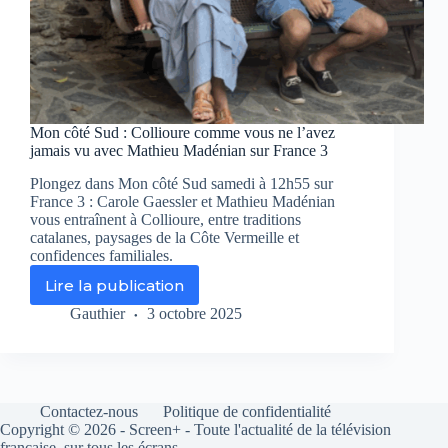
Mon côté Sud : Collioure comme vous ne l’avez
jamais vu avec Mathieu Madénian sur France 3
Plongez dans Mon côté Sud samedi à 12h55 sur
France 3 : Carole Gaessler et Mathieu Madénian
vous entraînent à Collioure, entre traditions
catalanes, paysages de la Côte Vermeille et
confidences familiales.
Lire la publication
Mon
côté
Gauthier
3 octobre 2025
Sud
:
Collioure
comme
vous
Contactez-nous
Politique de confidentialité
ne
Copyright © 2026 - Screen+ - Toute l'actualité de la télévision
l’avez
française, sur tous les écrans