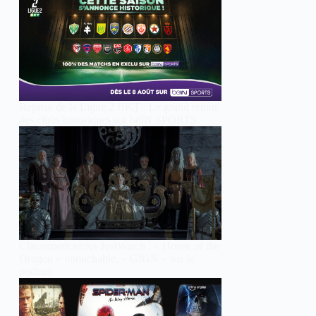
Reprise de la Ligue 2 BKT : Le grand retour
des clubs historiques sur beIN SPORTS
Classement séries JustWatch : « House of the
Dragon » intouchable, « GIGN » sur le
podium