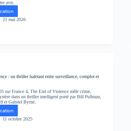
tre avis.
ication
envenue
x
21 mai 2026
roughs
re
De
ison
raite
hait
ce : un thriller haletant entre surveillance, complot et
nstre
5 sur France 4, The End of Violence mêle crime,
stère dans un thriller intelligent porté par Bill Pullman,
 et Gabriel Byrne.
ication
e
d
11 octobre 2025
olence