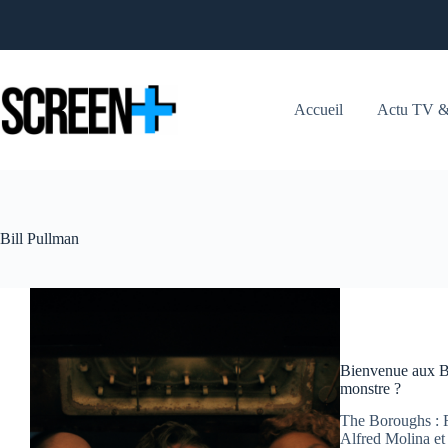
Passer
au
contenu
Accueil
Actu TV &
Bill Pullman
Bienvenue aux Bor
monstre ?
The Boroughs : R
Alfred Molina et