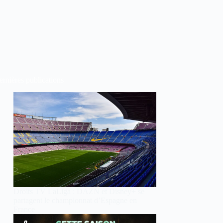
rnières publications
Droits TV LaLiga : DAZN et Disney+ se
partagent le championnat d’Espagne en
France