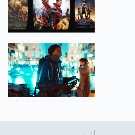
Classement films JustWatch : « Spider-Man :
No Way Home » s’empare de la 1ère place
Soirée Livreurs ce 4 août sur CINE+festival