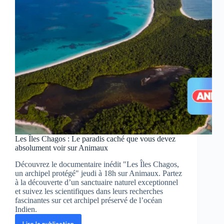
ce
samedi
sur
Seasons
Les Îles Chagos : Le paradis caché que vous devez
absolument voir sur Animaux
Découvrez le documentaire inédit "Les Îles Chagos,
un archipel protégé" jeudi à 18h sur Animaux. Partez
à la découverte d’un sanctuaire naturel exceptionnel
et suivez les scientifiques dans leurs recherches
fascinantes sur cet archipel préservé de l’océan
Indien.