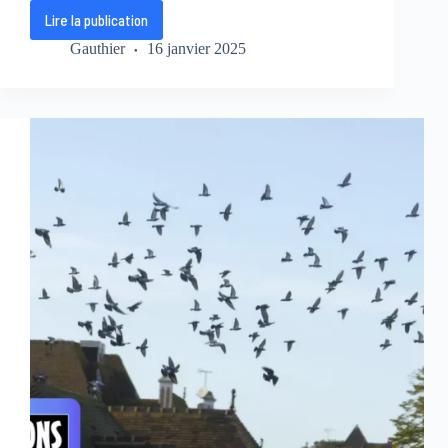
Lire la publication
Uruguay
sauvage
Gauthier
16 janvier 2025
:
un
paradis
naturel
insoupçonné
à
découvrir
ce
vendredi
soir