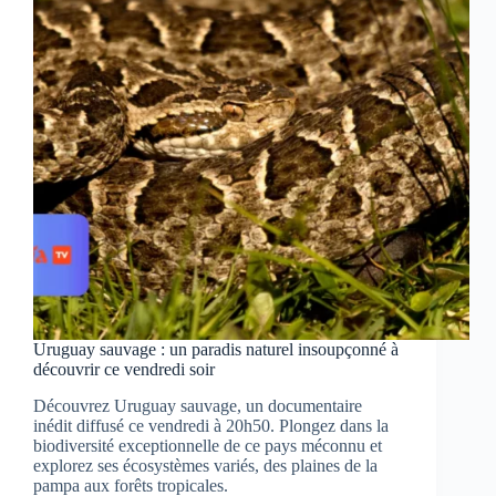
découvrir
sur
Ushuaïa
TV
!
Uruguay sauvage : un paradis naturel insoupçonné à
découvrir ce vendredi soir
Découvrez Uruguay sauvage, un documentaire
inédit diffusé ce vendredi à 20h50. Plongez dans la
biodiversité exceptionnelle de ce pays méconnu et
explorez ses écosystèmes variés, des plaines de la
pampa aux forêts tropicales.