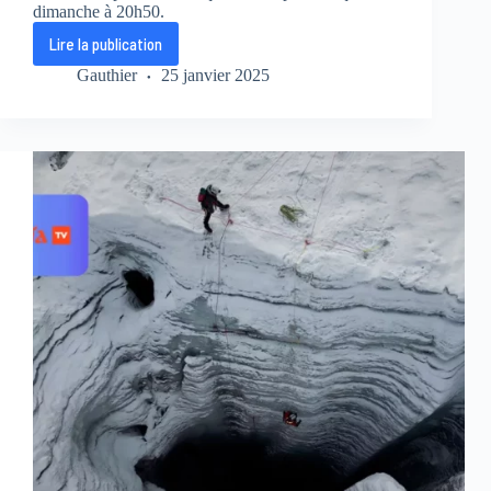
dimanche à 20h50.
Lire la publication
Changement
climatique
Gauthier
25 janvier 2025
:
Ushuaïa
TV
nous
plonge
dans
la
bataille
pour
sauver
notre
planète
!