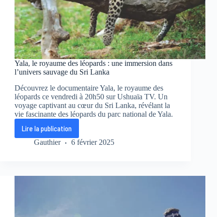
!
Yala, le royaume des léopards : une immersion dans
l’univers sauvage du Sri Lanka
Découvrez le documentaire Yala, le royaume des
léopards ce vendredi à 20h50 sur Ushuaïa TV. Un
voyage captivant au cœur du Sri Lanka, révélant la
vie fascinante des léopards du parc national de Yala.
Lire la publication
Yala,
le
Gauthier
6 février 2025
royaume
des
léopards
:
une
immersion
dans
l’univers