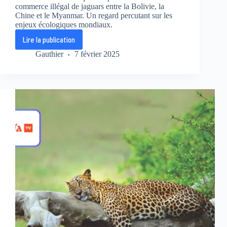
commerce illégal de jaguars entre la Bolivie, la
Chine et le Myanmar. Un regard percutant sur les
enjeux écologiques mondiaux.
Lire la publication
Le
trafic
Gauthier
7 février 2025
de
jaguars
:
Ce
que
vous
ne
saviez
pas
sur
le
massacre
d’une
espèce
en
danger
sur
Ushuaïa
TV