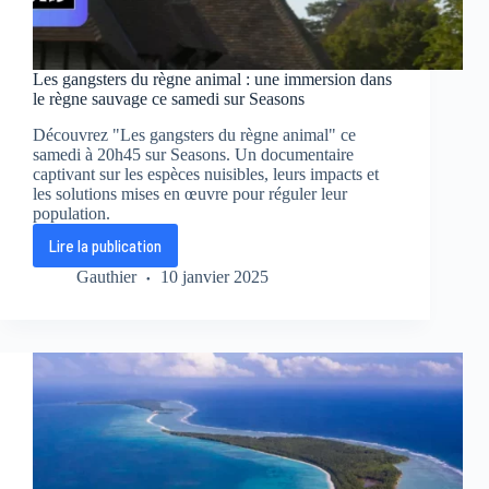
Les gangsters du règne animal : une immersion dans
le règne sauvage ce samedi sur Seasons
Découvrez "Les gangsters du règne animal" ce
samedi à 20h45 sur Seasons. Un documentaire
captivant sur les espèces nuisibles, leurs impacts et
les solutions mises en œuvre pour réguler leur
population.
Lire la publication
Les
gangsters
Gauthier
10 janvier 2025
du
règne
animal
:
une
immersion
dans
le
règne
sauvage