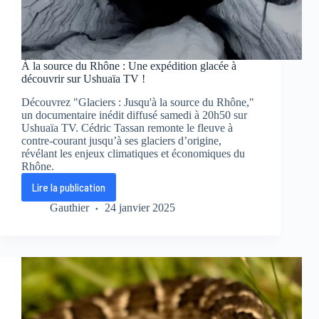
À la source du Rhône : Une expédition glacée à
découvrir sur Ushuaïa TV !
Découvrez "Glaciers : Jusqu'à la source du Rhône,"
un documentaire inédit diffusé samedi à 20h50 sur
Ushuaïa TV. Cédric Tassan remonte le fleuve à
contre-courant jusqu’à ses glaciers d’origine,
révélant les enjeux climatiques et économiques du
Rhône.
Lire la publication
À
la
Gauthier
24 janvier 2025
source
du
Rhône
:
Une
expédition
glacée
à