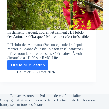
Ils dansent, gardent, courent et câlinent : L’Hebdo
des Animaux débarque à Marseille et c’est irrésistible
L'Hebdo des Animaux fête son épisode 14 depuis
Marseille : danse équestre, bichon frisé, canicross,
refuge pour lapins et conseils vétérinaires. À voir
dimanche à 11h20 sur RMC Life.
Lire la publication
Ils
dansent,
Gauthier
30 mai 2026
gardent,
courent
et
câlinent
:
Contactez-nous
Politique de confidentialité
L’Hebdo
Copyright © 2026 - Screen+ - Toute l'actualité de la télévision
des
française, sur tous les écrans
Animaux