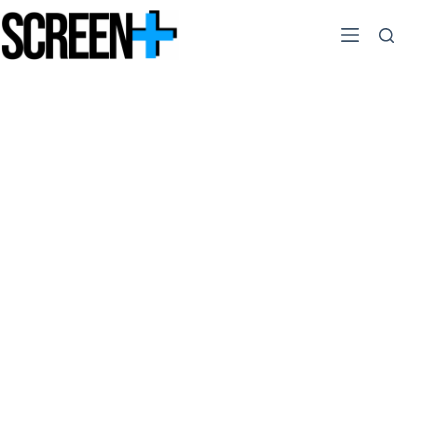
Passer
au
contenu