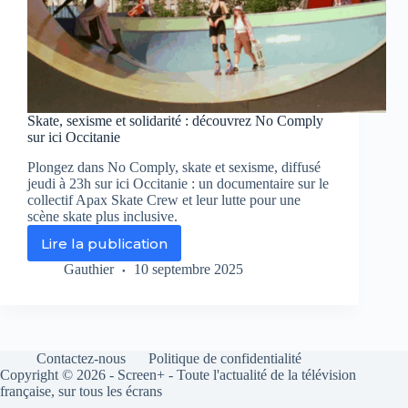
Skate, sexisme et solidarité : découvrez No Comply
sur ici Occitanie
Plongez dans No Comply, skate et sexisme, diffusé
jeudi à 23h sur ici Occitanie : un documentaire sur le
collectif Apax Skate Crew et leur lutte pour une
scène skate plus inclusive.
Lire la publication
Skate,
sexisme
Gauthier
10 septembre 2025
et
solidarité
:
découvrez
No
Contactez-nous
Politique de confidentialité
Comply
Copyright © 2026 - Screen+ - Toute l'actualité de la télévision
sur
française, sur tous les écrans
ici