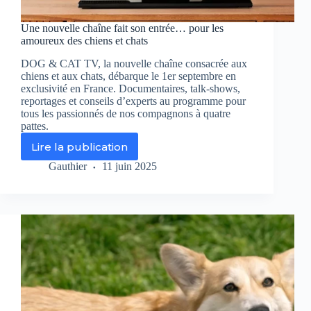
Une nouvelle chaîne fait son entrée… pour les
amoureux des chiens et chats
DOG & CAT TV, la nouvelle chaîne consacrée aux
chiens et aux chats, débarque le 1er septembre en
exclusivité en France. Documentaires, talk-shows,
reportages et conseils d’experts au programme pour
tous les passionnés de nos compagnons à quatre
pattes.
Lire la publication
Une
nouvelle
Gauthier
11 juin 2025
chaîne
fait
son
entrée…
pour
les
amoureux
des
chiens
et
chats