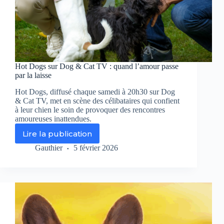
Hot Dogs sur Dog & Cat TV : quand l’amour passe
par la laisse
Hot Dogs, diffusé chaque samedi à 20h30 sur Dog
& Cat TV, met en scène des célibataires qui confient
à leur chien le soin de provoquer des rencontres
amoureuses inattendues.
Lire la publication
Hot
Dogs
Gauthier
5 février 2026
sur
Dog
&
Cat
TV
:
quand
l’amour