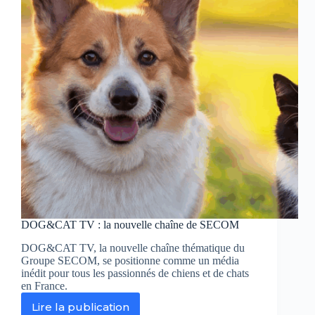
passe
par
la
laisse
DOG&CAT TV : la nouvelle chaîne de SECOM
DOG&CAT TV, la nouvelle chaîne thématique du
Groupe SECOM, se positionne comme un média
inédit pour tous les passionnés de chiens et de chats
en France.
Lire la publication
DOG&CAT