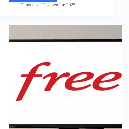
TV
Damien
12 septembre 2025
:
la
nouvelle
chaîne
de
SECOM