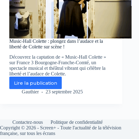
Music-Hall Colette : plongez dans l’audace et la
liberté de Colette sur scène !
Découvrez la captation de « Music-Hall Colette »
sur France 3 Bourgogne-Franche-Comté, un
spectacle musical et théâtral vibrant qui célèbre la
liberté et l’audace de Colette.
Lire la publication
Music-
Hall
Gauthier
23 septembre 2025
Colette
:
plongez
dans
l’audace
Contactez-nous
Politique de confidentialité
et
Copyright © 2026 - Screen+ - Toute l'actualité de la télévision
la
française, sur tous les écrans
liberté