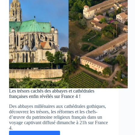
Fuissé
(71)
Les trésors cachés des abbayes et cathédrales
françaises enfin révélés sur France 4 !
Des abbayes millénaires aux cathédrales gothiques,
découvrez les trésors, les réformes et les chefs-
d’œuvre du patrimoine religieux français dans un
voyage captivant diffusé dimanche à 21h sur France
4.