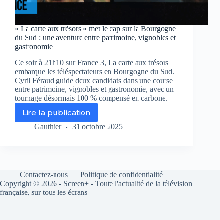
« La carte aux trésors » met le cap sur la Bourgogne
du Sud : une aventure entre patrimoine, vignobles et
gastronomie
Ce soir à 21h10 sur France 3, La carte aux trésors
embarque les téléspectateurs en Bourgogne du Sud.
Cyril Féraud guide deux candidats dans une course
entre patrimoine, vignobles et gastronomie, avec un
tournage désormais 100 % compensé en carbone.
Lire la publication
«
La
Gauthier
31 octobre 2025
carte
aux
trésors
»
met
Contactez-nous
Politique de confidentialité
le
Copyright © 2026 - Screen+ - Toute l'actualité de la télévision
cap
française, sur tous les écrans
sur
la
Bourgogne