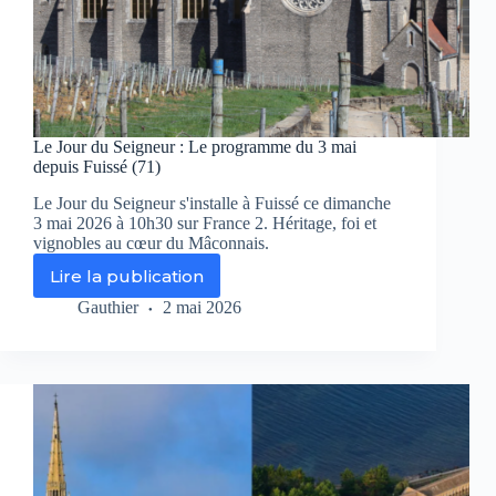
Le Jour du Seigneur : Le programme du 3 mai
depuis Fuissé (71)
Le Jour du Seigneur s'installe à Fuissé ce dimanche
3 mai 2026 à 10h30 sur France 2. Héritage, foi et
vignobles au cœur du Mâconnais.
Lire la publication
Le
Jour
Gauthier
2 mai 2026
du
Seigneur
:
Le
programme
du
3
mai
depuis