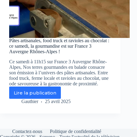
Pâtes artisanales, food truck et ravioles au chocolat :
ce samedi, la gourmandise est sur France 3
Auvergne Rhônes-Alpes !
Ce samedi à 11h15 sur France 3 Auvergne Rhône-
Alpes, Nos terres gourmandes en balade consacre
son émission à l’univers des pâtes artisanales. Entre
food truck, ferme locale et ravioles au chocolat, une
ode savoureuse à la gastronomie de proximité.
Lire la publication
Pâtes
artisanales,
Gauthier
25 avril 2025
food
truck
et
ravioles
au
Contactez-nous
Politique de confidentialité
chocolat
Copyright © 2026 - Screen+ - Toute l'actualité de la télévision