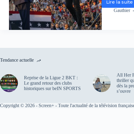
Lire la suite
Trum
à
Gauthier
la
Maiso
Blanc
:
la
paniq
est-
elle
Tendance actuelle
en
marc
?
All Her F
Reprise de la Ligue 2 BKT :
Le
thriller 
Le grand retour des clubs
nouve
dès la pr
historiques sur beIN SPORTS
numé
s’ouvre
d’Enq
exclus
Copyright © 2026 - Screen+ - Toute l'actualité de la télévision française
ce
soir
sur
M6
lève