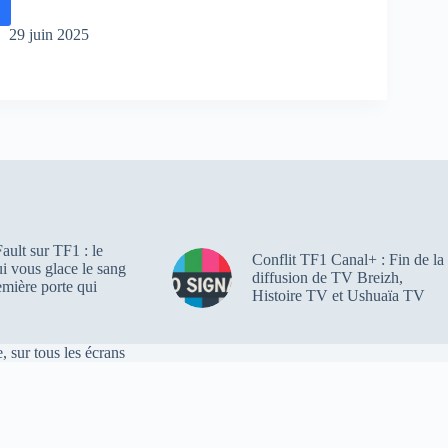
p
29 juin 2025
n
he
ue
he
ault sur TF1 : le
Conflit TF1 Canal+ : Fin de la
qui vous glace le sang
diffusion de TV Breizh,
au
emière porte qui
Histoire TV et Ushuaïa TV
ro
uête
ive
, sur tous les écrans