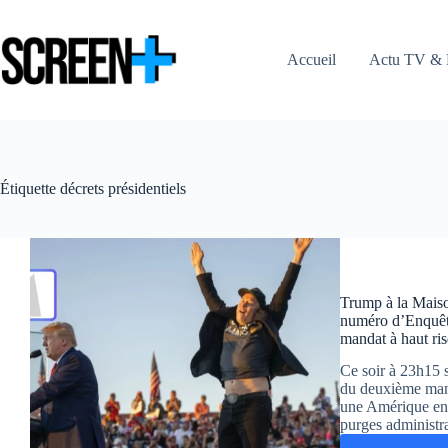
Passer
au
contenu
Accueil
Actu TV & 
Étiquette
décrets présidentiels
Trump à la Maiso
numéro d’Enquête
mandat à haut ri
Ce soir à 23h15 
du deuxième man
une Amérique en c
purges administra