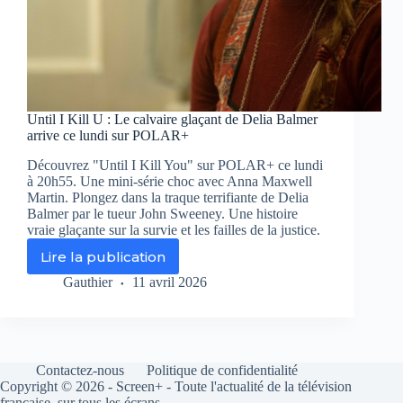
Until I Kill U : Le calvaire glaçant de Delia Balmer
arrive ce lundi sur POLAR+
Découvrez "Until I Kill You" sur POLAR+ ce lundi
à 20h55. Une mini-série choc avec Anna Maxwell
Martin. Plongez dans la traque terrifiante de Delia
Balmer par le tueur John Sweeney. Une histoire
vraie glaçante sur la survie et les failles de la justice.
Lire la publication
Until
I
Gauthier
11 avril 2026
Kill
U
:
Le
calvaire
Contactez-nous
Politique de confidentialité
glaçant
Copyright © 2026 - Screen+ - Toute l'actualité de la télévision
de
française, sur tous les écrans