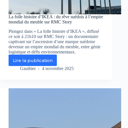
La folle histoire d’IKEA : du rêve suédois à l’empire
mondial du meuble sur RMC Story
Plongez dans « La folle histoire d’IKEA », diffusé
ce soir à 21h10 sur RMC Story : un documentaire
captivant sur l’ascension d’une marque suédoise
devenue un empire mondial du meuble, entre génie
logistique et défis environnementaux.
Lire la publication
La
folle
Gauthier
4 novembre 2025
histoire
d’IKEA
:
du
rêve
suédois
à
l’empire
mondial
du
meuble