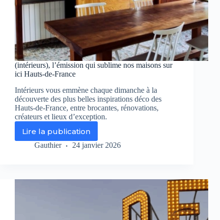
(intérieurs), l’émission qui sublime nos maisons sur
ici Hauts-de-France
Intérieurs vous emmène chaque dimanche à la
découverte des plus belles inspirations déco des
Hauts-de-France, entre brocantes, rénovations,
créateurs et lieux d’exception.
Lire la publication
(intérieurs),
l’émission
Gauthier
24 janvier 2026
qui
sublime
nos
maisons
sur
ici
Hauts-
de-