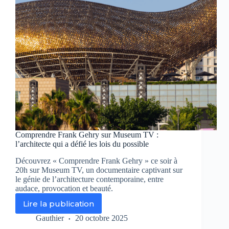
sur
RMC
Story
Comprendre Frank Gehry sur Museum TV :
l’architecte qui a défié les lois du possible
Découvrez « Comprendre Frank Gehry » ce soir à
20h sur Museum TV, un documentaire captivant sur
le génie de l’architecture contemporaine, entre
audace, provocation et beauté.
Lire la publication
Comprendre
Frank
Gauthier
20 octobre 2025
Gehry