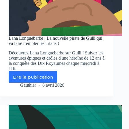
Lana Longuebarbe : La nouvelle pirate de Gulli qui
va faire trembler les Titans !
Découvrez Lana Longuebarbe sur Gulli ! Suivez les
aventures épiques et drôles d'une héroïne de 12 ans à
la conquête des Dix Royaumes chaque mercredi à
11h.
Lire la publication
Lana
Longuebarbe
Gauthier
6 avril 2026
:
La
nouvelle
pirate
de
Gulli
qui
va