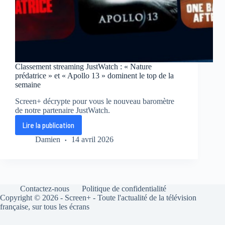
Classement streaming JustWatch : « Nature
prédatrice » et « Apollo 13 » dominent le top de la
semaine
Screen+ décrypte pour vous le nouveau baromètre
de notre partenaire JustWatch.
Lire la publication
Classement
streaming
Damien
14 avril 2026
JustWatch
:
«
Nature
prédatrice
Contactez-nous
Politique de confidentialité
»
Copyright © 2026 - Screen+ - Toute l'actualité de la télévision
et
française, sur tous les écrans
«
Apollo