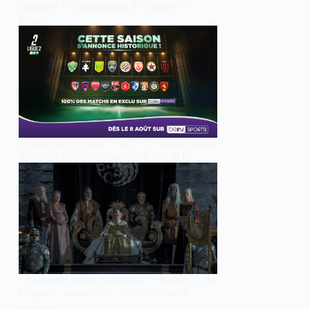
partagent le championnat d’Espagne en
France
Reprise de la Ligue 2 BKT : Le grand retour
des clubs historiques sur beIN SPORTS
Classement séries JustWatch : « House of the
Dragon » intouchable, « GIGN » sur le
podium