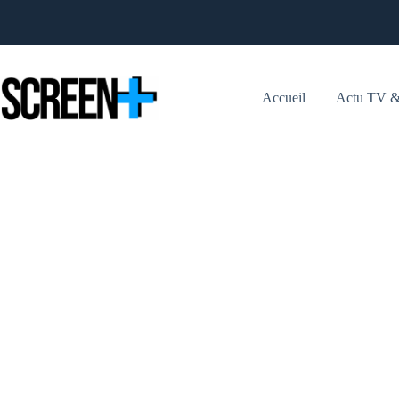
Passer
au
contenu
Accueil
Actu TV &