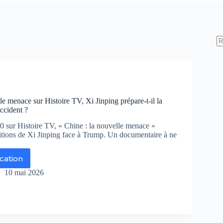
le menace sur Histoire TV, Xi Jinping prépare-t-il la
ccident ?
 sur Histoire TV, « Chine : la nouvelle menace »
itions de Xi Jinping face à Trump. Un documentaire à ne
ication
ine
10 mai 2026
uvelle
nace
r
toire
De