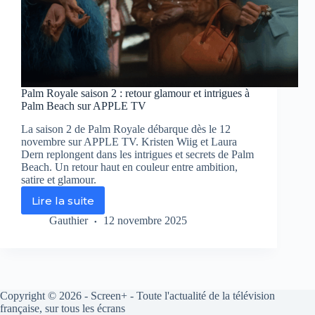
Palm Royale saison 2 : retour glamour et intrigues à
Palm Beach sur APPLE TV
La saison 2 de Palm Royale débarque dès le 12
novembre sur APPLE TV. Kristen Wiig et Laura
Dern replongent dans les intrigues et secrets de Palm
Beach. Un retour haut en couleur entre ambition,
satire et glamour.
Lire la suite
Palm
Royale
Gauthier
12 novembre 2025
saison
2
:
retour
glamour
Copyright © 2026 - Screen+ - Toute l'actualité de la télévision
et
française, sur tous les écrans
intrigues