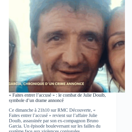
glaçant
d’une
militante
devenue
meurtrière
« Faites entrer l’accusé » : le combat de Julie Douib,
symbole d’un drame annoncé
Ce dimanche à 21h10 sur RMC Découverte, «
Faites entrer l’accusé » revient sur l’affaire Julie
Douib, assassinée par son ex-compagnon Bruno
Garcia. Un épisode bouleversant sur les failles du
système face aux violences conjugales.