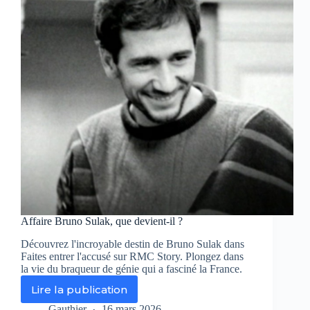
se
transforme
en
cauchemar
à
plusieurs
millions
Affaire Bruno Sulak, que devient-il ?
Découvrez l'incroyable destin de Bruno Sulak dans
Faites entrer l'accusé sur RMC Story. Plongez dans
la vie du braqueur de génie qui a fasciné la France.
Lire la publication
Affaire
Bruno
Gauthier
16 mars 2026