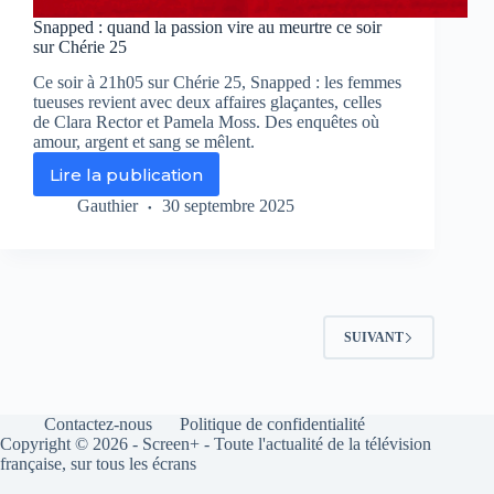
Snapped : quand la passion vire au meurtre ce soir
sur Chérie 25
Ce soir à 21h05 sur Chérie 25, Snapped : les femmes
tueuses revient avec deux affaires glaçantes, celles
de Clara Rector et Pamela Moss. Des enquêtes où
amour, argent et sang se mêlent.
Lire la publication
Snapped
:
Gauthier
30 septembre 2025
quand
la
passion
vire
au
meurtre
SUIVANT
ce
soir
sur
Chérie
Contactez-nous
Politique de confidentialité
25
Copyright © 2026 - Screen+ - Toute l'actualité de la télévision
française, sur tous les écrans