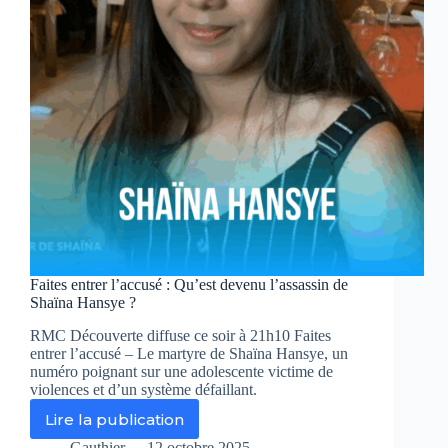
Faites entrer l’accusé : Qu’est devenu l’assassin de
Shaïna Hansye ?
RMC Découverte diffuse ce soir à 21h10 Faites
entrer l’accusé – Le martyre de Shaïna Hansye, un
numéro poignant sur une adolescente victime de
violences et d’un système défaillant.
Lire la publication
Faites
entrer
Gauthier
12 octobre 2025