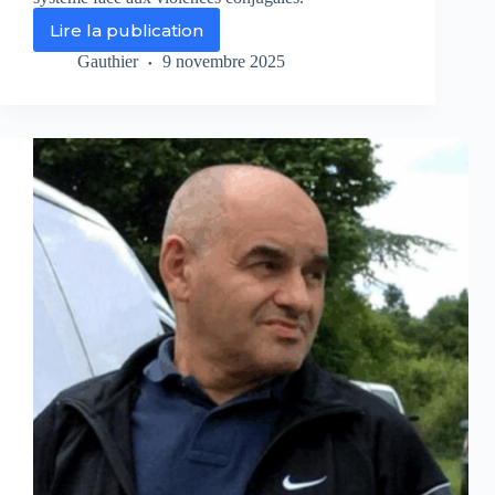
Lire la publication
«
Faites
Gauthier
9 novembre 2025
entrer
l’accusé
»
:
le
combat
de
Julie
Douib,
symbole
d’un
drame
annoncé