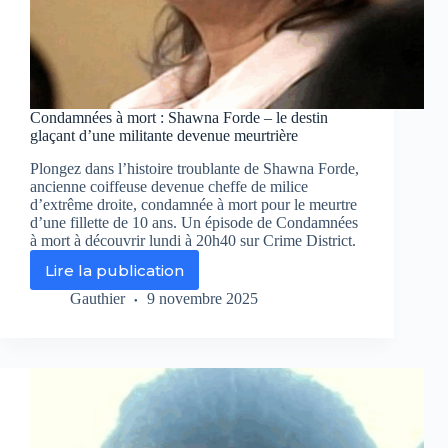
Condamnées à mort : Shawna Forde – le destin
glaçant d’une militante devenue meurtrière
Plongez dans l’histoire troublante de Shawna Forde,
ancienne coiffeuse devenue cheffe de milice
d’extrême droite, condamnée à mort pour le meurtre
d’une fillette de 10 ans. Un épisode de Condamnées
à mort à découvrir lundi à 20h40 sur Crime District.
Lire la publication
Condamnées
à
Gauthier
9 novembre 2025
mort
:
Shawna
Forde
–
le
destin