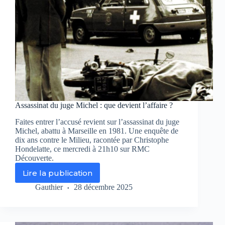
Assassinat du juge Michel : que devient l’affaire ?
Faites entrer l’accusé revient sur l’assassinat du juge
Michel, abattu à Marseille en 1981. Une enquête de
dix ans contre le Milieu, racontée par Christophe
Hondelatte, ce mercredi à 21h10 sur RMC
Découverte.
Lire la publication
Assassinat
du
Gauthier
28 décembre 2025
juge
Michel
:
que