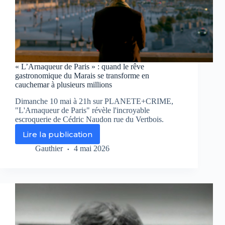
« L’Arnaqueur de Paris » : quand le rêve
gastronomique du Marais se transforme en
cauchemar à plusieurs millions
Dimanche 10 mai à 21h sur PLANETE+CRIME,
"L'Arnaqueur de Paris" révèle l'incroyable
escroquerie de Cédric Naudon rue du Vertbois.
Lire la publication
« L’Arnaqueur
de
Gauthier
4 mai 2026
Paris »
:
quand
le
rêve
gastronomique
du
Marais