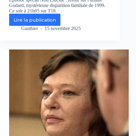
Godard, mystérieuse disparition familiale de 1999.
Ce soir à 21h05 sur T18.
Lire la publication
Que
devient
Gauthier
15 novembre 2025
l’affaire
Godard
?
(Non
élucidé
sur
T18)