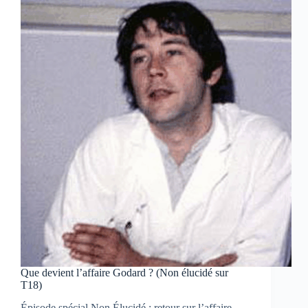
devient
l’affaire
?
Que devient l’affaire Godard ? (Non élucidé sur
T18)
Épisode spécial Non Élucidé : retour sur l’affaire