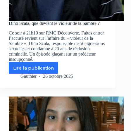
Dino Scala, que devient le violeur de la Sambre ?
Ce soir à 21h10 sur RMC Découverte, Faites entrer
l’accusé revient sur l’affaire du « violeur de la
Sambre », Dino Scala, responsable de 56 agressions
sexuelles et condamné à 20 ans de réclusion
criminelle. Un épisode glaçant sur un prédateur
insoupçonné.
Lire la publication
Dino
Scala,
Gauthier
26 octobre 2025
que
devient
le
violeur
de
la
Sambre
?