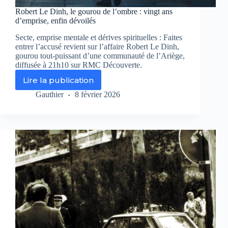
Robert Le Dinh, le gourou de l’ombre : vingt ans
d’emprise, enfin dévoilés
Secte, emprise mentale et dérives spirituelles : Faites
entrer l’accusé revient sur l’affaire Robert Le Dinh,
gourou tout-puissant d’une communauté de l’Ariège,
diffusée à 21h10 sur RMC Découverte.
Lire la publication
Robert
Le
Gauthier
8 février 2026
Dinh,
le
gourou
de
l’ombre
:
vingt
ans
d’emprise,
enfin
dévoilés