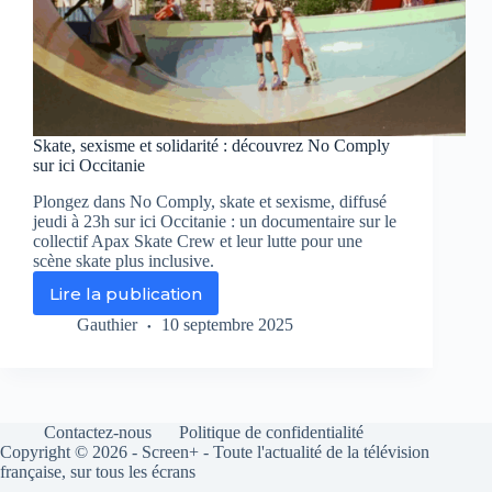
Skate, sexisme et solidarité : découvrez No Comply
sur ici Occitanie
Plongez dans No Comply, skate et sexisme, diffusé
jeudi à 23h sur ici Occitanie : un documentaire sur le
collectif Apax Skate Crew et leur lutte pour une
scène skate plus inclusive.
Lire la publication
Skate,
sexisme
Gauthier
10 septembre 2025
et
solidarité
:
découvrez
No
Contactez-nous
Politique de confidentialité
Comply
Copyright © 2026 - Screen+ - Toute l'actualité de la télévision
sur
française, sur tous les écrans
ici