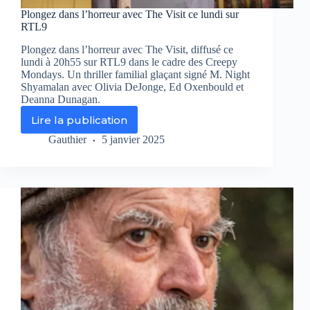
Plongez dans l’horreur avec The Visit ce lundi sur
RTL9
Plongez dans l’horreur avec The Visit, diffusé ce
lundi à 20h55 sur RTL9 dans le cadre des Creepy
Mondays. Un thriller familial glaçant signé M. Night
Shyamalan avec Olivia DeJonge, Ed Oxenbould et
Deanna Dunagan.
Lire la publication
Plongez
dans
Gauthier
5 janvier 2025
l’horreur
avec
The
Visit
ce
lundi
sur
RTL9