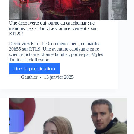
Une découverte qui tourne au cauchemar : ne
manquez pas « Kin : Le Commencement » sur
RTL9 !
Découvrez Kin : Le Commencement, ce mardi à
20h55 sur RTL9. Une aventure captivante entre
science-fiction et drame familial, portée par Myles
Truitt et Jack Reynor.
Lire la publication
Une
découverte
Gauthier
13 janvier 2025
qui
tourne
au
cauchemar
:
ne
manquez
pas
« Kin
: