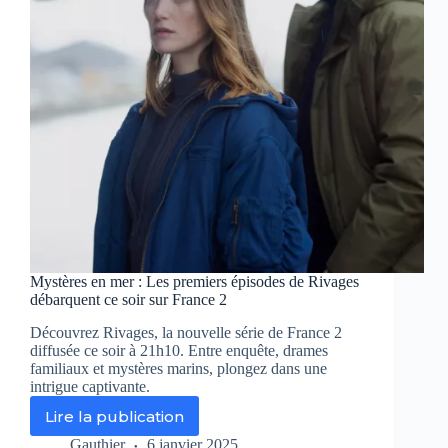
Le
Commencement »
sur
RTL9
!
Mystères en mer : Les premiers épisodes de Rivages
débarquent ce soir sur France 2
Découvrez Rivages, la nouvelle série de France 2
diffusée ce soir à 21h10. Entre enquête, drames
familiaux et mystères marins, plongez dans une
intrigue captivante.
Lire la publication
Mystères
en
Gauthier
6 janvier 2025