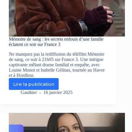
Mémoire de sang : les secrets enfouis d’une famille
éclatent ce soir sur France 3
Ne manquez pas la rediffusion du téléfilm Mémoire
de sang, ce soir à 21h05 sur France 3. Une intrigue
captivante mêlant drame familial et enquête, avec
Louise Monot et Isabelle Gélinas, tournée au Havre
et à Honfleur.
Lire la publication
Mémoire
de
Gauthier
16 janvier 2025
sang
:
les
secrets
enfouis
d’une
famille