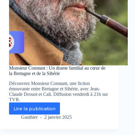
Monsieur Constant : Un drame familial au cœur de
la Bretagne et de la Sibérie
Découvrez Monsieur Constant, une fiction
émouvante entre Bretagne et Sibérie, avec Jean-
Claude Drouot et Cali. Diffusion vendredi à 21h sur
TVR.
Lire la publication
Monsieur
Constant
Gauthier
2 janvier 2025
:
Un
drame