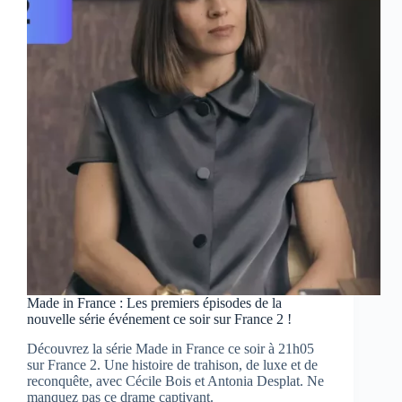
éclatent
ce
soir
sur
France
3
Made in France : Les premiers épisodes de la
nouvelle série événement ce soir sur France 2 !
Découvrez la série Made in France ce soir à 21h05
sur France 2. Une histoire de trahison, de luxe et de
reconquête, avec Cécile Bois et Antonia Desplat. Ne
manquez pas ce drame captivant.