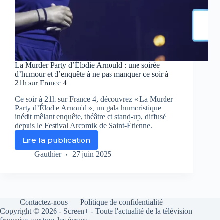
La Murder Party d’Élodie Arnould : une soirée
d’humour et d’enquête à ne pas manquer ce soir à
21h sur France 4
Ce soir à 21h sur France 4, découvrez « La Murder
Party d’Élodie Arnould », un gala humoristique
inédit mêlant enquête, théâtre et stand-up, diffusé
depuis le Festival Arcomik de Saint-Étienne.
Lire la publication
La
Murder
Gauthier
27 juin 2025
Party
d’Élodie
Arnould
:
une
Contactez-nous
Politique de confidentialité
soirée
Copyright © 2026 - Screen+ - Toute l'actualité de la télévision
d’humour
française, sur tous les écrans