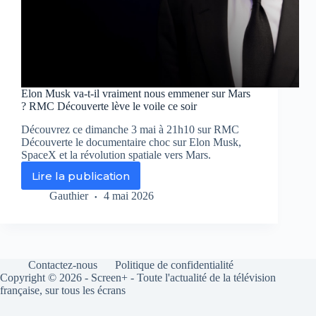
Elon Musk va-t-il vraiment nous emmener sur Mars
? RMC Découverte lève le voile ce soir
Découvrez ce dimanche 3 mai à 21h10 sur RMC
Découverte le documentaire choc sur Elon Musk,
SpaceX et la révolution spatiale vers Mars.
Lire la publication
Elon
Musk
Gauthier
4 mai 2026
va-
t-
il
vraiment
nous
Contactez-nous
Politique de confidentialité
emmener
Copyright © 2026 - Screen+ - Toute l'actualité de la télévision
sur
française, sur tous les écrans
Mars
?