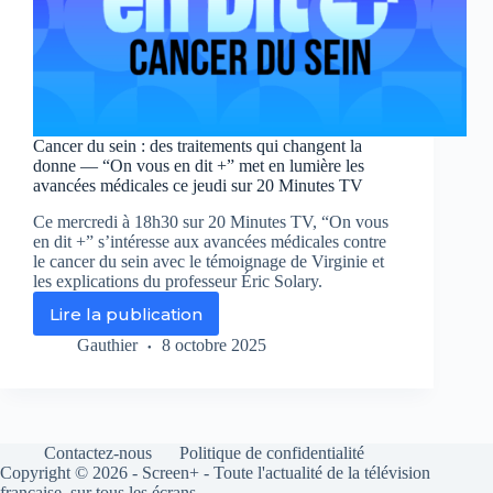
Cancer du sein : des traitements qui changent la
donne — “On vous en dit +” met en lumière les
avancées médicales ce jeudi sur 20 Minutes TV
Ce mercredi à 18h30 sur 20 Minutes TV, “On vous
en dit +” s’intéresse aux avancées médicales contre
le cancer du sein avec le témoignage de Virginie et
les explications du professeur Éric Solary.
Lire la publication
Cancer
du
Gauthier
8 octobre 2025
sein
:
des
traitements
qui
Contactez-nous
Politique de confidentialité
changent
Copyright © 2026 - Screen+ - Toute l'actualité de la télévision
la
française, sur tous les écrans