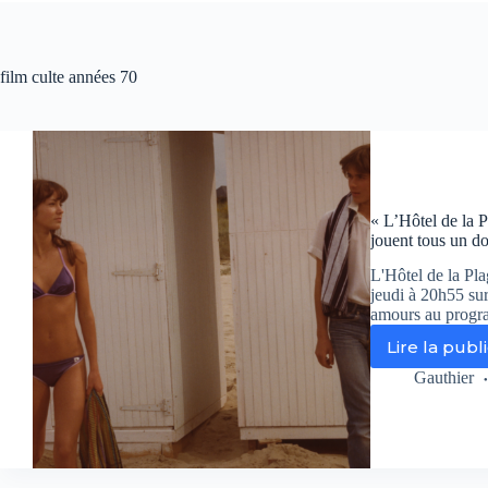
film culte années 70
« L’Hôtel de la P
jouent tous un do
L'Hôtel de la Pla
jeudi à 20h55 sur
amours au prog
Lire la publ
«
L’H
Gauthier
de
la
Pl
»
su