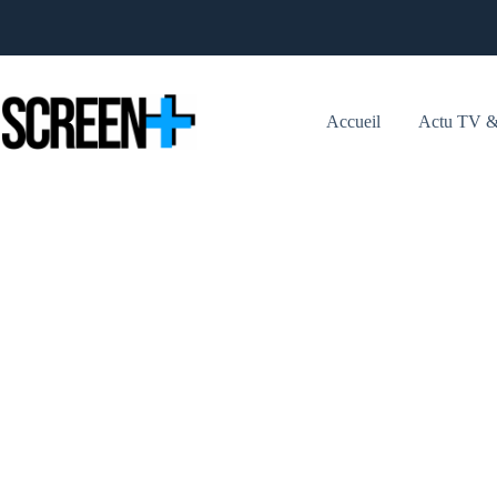
Passer
au
contenu
Accueil
Actu TV &