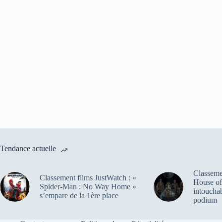
Tendance actuelle
Classemen
Classement films JustWatch : «
House of
Spider-Man : No Way Home »
intoucha
s’empare de la 1ère place
podium