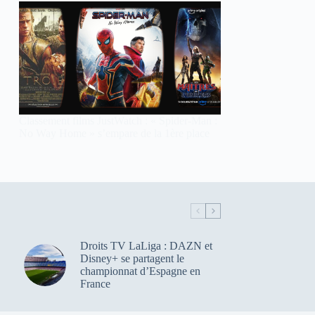
Classement films JustWatch : « Spider-Man :
No Way Home » s’empare de la 1ère place
Droits TV LaLiga : DAZN et
Disney+ se partagent le
championnat d’Espagne en
France