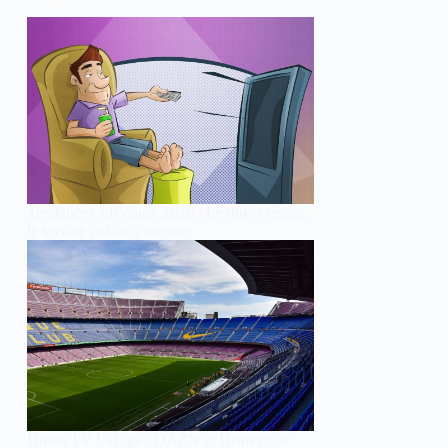
Tendances télévision 2026 : Le direct résiste,
le service public s’impose
Droits TV LaLiga : DAZN et Disney+ se