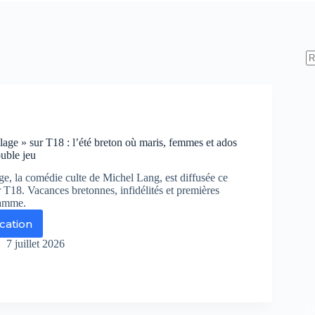
lage » sur T18 : l’été breton où maris, femmes et ados
uble jeu
ge, la comédie culte de Michel Lang, est diffusée ce
 T18. Vacances bretonnes, infidélités et premières
ramme.
ication
ôtel
7 juillet 2026
age
r
De