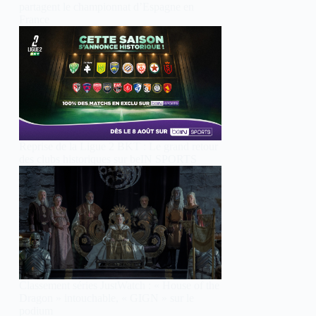
partagent le championnat d’Espagne en
France
Reprise de la Ligue 2 BKT : Le grand retour
des clubs historiques sur beIN SPORTS
Classement séries JustWatch : « House of the
Dragon » intouchable, « GIGN » sur le
podium