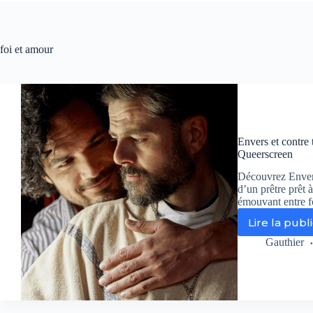
foi et amour
Envers et contre t
Queerscreen
Découvrez Envers 
d’un prêtre prêt
émouvant entre fo
Lire la publ
En
et
Gauthier
co
tou
:
l’
pl