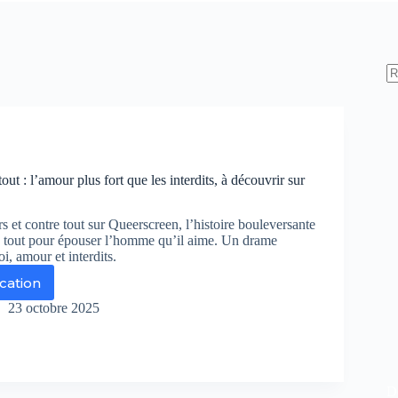
out : l’amour plus fort que les interdits, à découvrir sur
et contre tout sur Queerscreen, l’histoire bouleversante
 à tout pour épouser l’homme qu’il aime. Un drame
i, amour et interdits.
ication
vers
23 octobre 2025
ntre
t
amour
us
De