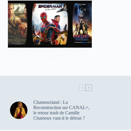
Classement films JustWatch : « Spider-Man :
No Way Home » s’empare de la 1ère place
Chamouxland : La
Reconstruction sur CANAL+,
le retour trash de Camille
Chamoux vaut-il le détour ?