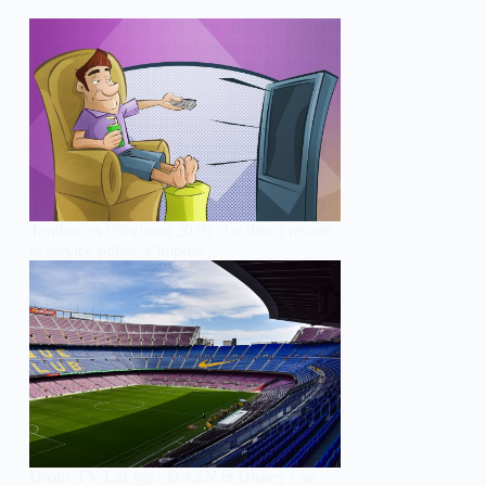
Tendances télévision 2026 : Le direct résiste,
le service public s’impose
Droits TV LaLiga : DAZN et Disney+ se