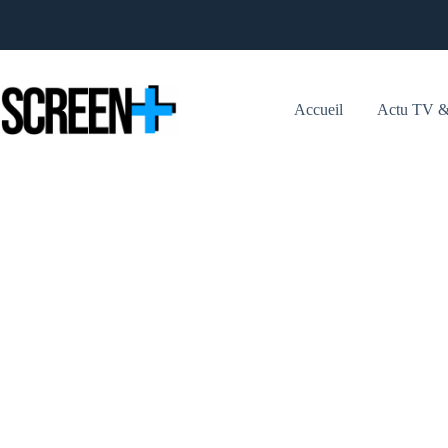
Passer
au
contenu
Accueil
Actu TV &