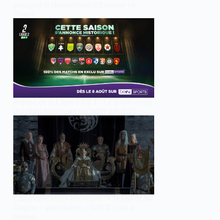
partagent le championnat d’Espagne en
France
Reprise de la Ligue 2 BKT : Le grand retour
des clubs historiques sur beIN SPORTS
Classement séries JustWatch : « House of the
Dragon » intouchable, « GIGN » sur le
podium