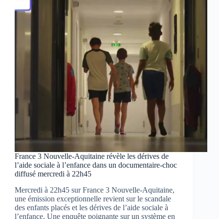
esprits
en
Nouvelle-
Aquitaine
France 3 Nouvelle-Aquitaine révèle les dérives de
l’aide sociale à l’enfance dans un documentaire-choc
diffusé mercredi à 22h45
Mercredi à 22h45 sur France 3 Nouvelle-Aquitaine,
une émission exceptionnelle revient sur le scandale
des enfants placés et les dérives de l’aide sociale à
l’enfance. Une enquête poignante sur un système en