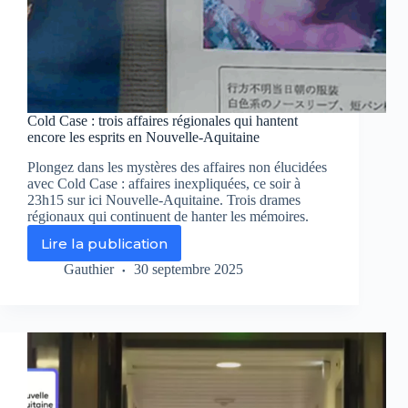
Cold Case : trois affaires régionales qui hantent
encore les esprits en Nouvelle-Aquitaine
Plongez dans les mystères des affaires non élucidées
avec Cold Case : affaires inexpliquées, ce soir à
23h15 sur ici Nouvelle-Aquitaine. Trois drames
régionaux qui continuent de hanter les mémoires.
Lire la publication
Cold
Case
Gauthier
30 septembre 2025
:
trois
affaires
régionales
qui
hantent
encore
les