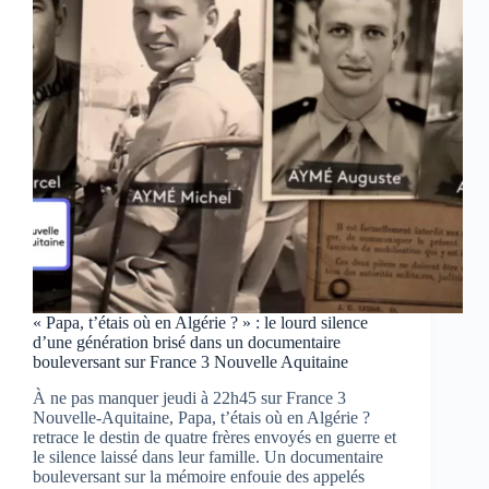
qui
a
fait
trembler
les
Landes
en
1949
« Papa, t’étais où en Algérie ? » : le lourd silence
d’une génération brisé dans un documentaire
bouleversant sur France 3 Nouvelle Aquitaine
À ne pas manquer jeudi à 22h45 sur France 3
Nouvelle-Aquitaine, Papa, t’étais où en Algérie ?
retrace le destin de quatre frères envoyés en guerre et
le silence laissé dans leur famille. Un documentaire
bouleversant sur la mémoire enfouie des appelés