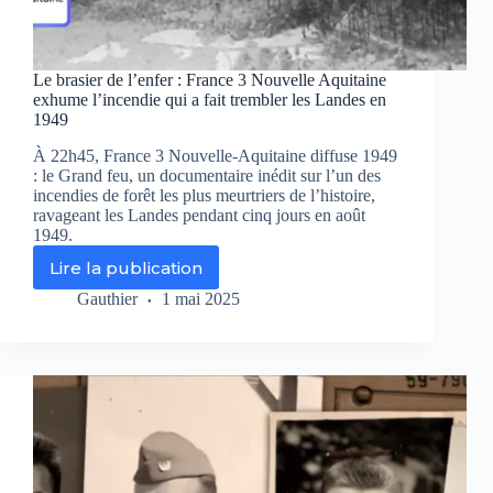
Aquitaine
Le brasier de l’enfer : France 3 Nouvelle Aquitaine
exhume l’incendie qui a fait trembler les Landes en
1949
À 22h45, France 3 Nouvelle-Aquitaine diffuse 1949
: le Grand feu, un documentaire inédit sur l’un des
incendies de forêt les plus meurtriers de l’histoire,
ravageant les Landes pendant cinq jours en août
1949.
Lire la publication
Le
brasier
Gauthier
1 mai 2025
de
l’enfer
:
France
3
Nouvelle
Aquitaine
exhume
l’incendie