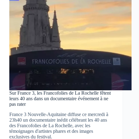
la
France
dévoilé
ce
jeudi
sur
France
3
Sur France 3, les Francofolies de La Rochelle fêtent
leurs 40 ans dans un documentaire événement à ne
pas rater
France 3 Nouvelle-Aquitaine diffuse ce mercredi à
23h40 un documentaire inédit célébrant les 40 ans
des Francofolies de La Rochelle, avec les
témoignages d'artistes phares et des images
exclusives du festival.