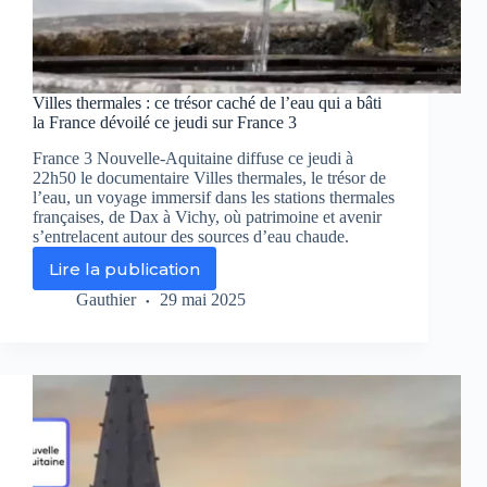
Villes thermales : ce trésor caché de l’eau qui a bâti
la France dévoilé ce jeudi sur France 3
France 3 Nouvelle-Aquitaine diffuse ce jeudi à
22h50 le documentaire Villes thermales, le trésor de
l’eau, un voyage immersif dans les stations thermales
françaises, de Dax à Vichy, où patrimoine et avenir
s’entrelacent autour des sources d’eau chaude.
Lire la publication
Villes
thermales
Gauthier
29 mai 2025
:
ce
trésor
caché
de
l’eau
qui
a
bâti