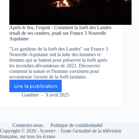
Après le feu, l’espoir : Comment la forêt des Landes
renaît de ses cendres, jeudi sur France 3 Nouvelle
Aquitaine
"Les gardiens de la forêt des Landes" sur France 3
Nouvelle-Aquitaine suit la lutte des hommes et
femmes qui se battent pour préserver la forêt après
les incendies dévastateurs de 2022. Découvrez
comment la nature et l'homme coexistent pour
reconstruire l'avenir de la forêt landaise.
Lire la publication
Après
le
Gauthier
9 avril 2025
feu,
l’espoir
:
Comment
la
Contactez-nous
Politique de confidentialité
forêt
Copyright © 2026 - Screen+ - Toute l'actualité de la télévision
des
française, sur tous les écrans