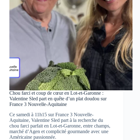
dans
un
docu
poignant
sur
France
3
Chou farci et coup de cœur en Lot-et-Garonne :
Valentine Sled part en quête d’un plat doudou sur
France 3 Nouvelle-Aquitaine
Ce samedi à 11h15 sur France 3 Nouvelle-
Aquitaine, Valentine Sled part à la recherche du
chou farci parfait en Lot-et-Garonne, entre champs,
marché d’Agen et complicité gourmande avec une
Américaine passionnée.