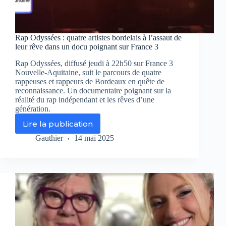
Rap Odyssées : quatre artistes bordelais à l’assaut de
leur rêve dans un docu poignant sur France 3
Rap Odyssées, diffusé jeudi à 22h50 sur France 3
Nouvelle-Aquitaine, suit le parcours de quatre
rappeuses et rappeurs de Bordeaux en quête de
reconnaissance. Un documentaire poignant sur la
réalité du rap indépendant et les rêves d’une
génération.
Lire la publication
Rap
Odyssées
Gauthier
14 mai 2025
:
quatre
artistes
bordelais
à
l’assaut
de
leur
rêve