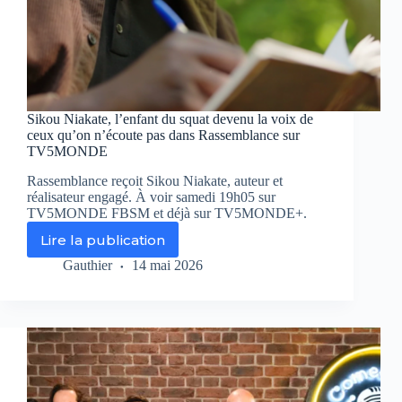
Sikou Niakate, l’enfant du squat devenu la voix de
ceux qu’on n’écoute pas dans Rassemblance sur
TV5MONDE
Rassemblance reçoit Sikou Niakate, auteur et
réalisateur engagé. À voir samedi 19h05 sur
TV5MONDE FBSM et déjà sur TV5MONDE+.
Lire la publication
Sikou
Niakate,
Gauthier
14 mai 2026
l’enfant
du
squat
devenu
la
voix
de
ceux