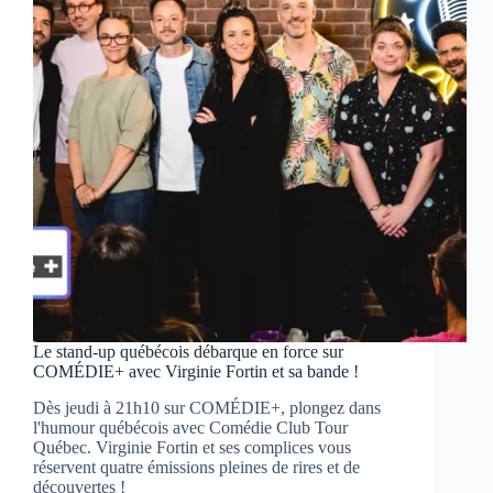
qu’on
n’écoute
pas
dans
Rassemblance
sur
TV5MONDE
Le stand-up québécois débarque en force sur
COMÉDIE+ avec Virginie Fortin et sa bande !
Dès jeudi à 21h10 sur COMÉDIE+, plongez dans
l'humour québécois avec Comédie Club Tour
Québec. Virginie Fortin et ses complices vous
réservent quatre émissions pleines de rires et de
découvertes !